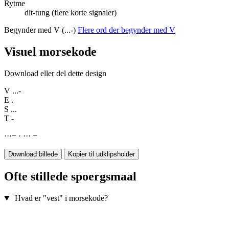
Rytme
dit-tung (flere korte signaler)
Begynder med V (...-)
Flere ord der begynder med V
Visuel morsekode
Download eller del dette design
V
...-
E
.
S
...
T
-
·
·
·
−
·
·
·
·
−
Download billede
Kopier til udklipsholder
Ofte stillede spoergsmaal
Hvad er "vest" i morsekode?