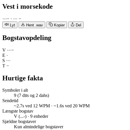
Vest
i morsekode
·
·
·
−
·
·
·
·
−
Lyt
Hent .wav
Kopier
Del
Bogstavopdeling
V
·
·
·
−
E
·
S
·
·
·
T
−
Hurtige fakta
Symboler i alt
9 (7 dits og 2 dahs)
Sendetid
~2.7s ved 12 WPM · ~1.6s ved 20 WPM
Længste bogstav
V (...-) · 9 enheder
Sjældne bogstaver
Kun almindelige bogstaver