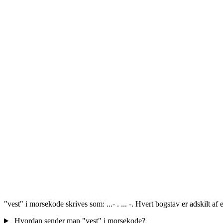
"vest" i morsekode skrives som: ...- . ... -. Hvert bogstav er adskilt a
Hvordan sender man "vest" i morsekode?