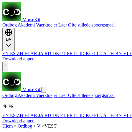
MorseKit
Ordbog
Akademi
Vaerktoejer
Laer
Ofte stillede spoergsmaal
DA
EN
ES
ZH
HI
AR
JA
RU
DE
PT
FR
IT
ID
KO
PL
CS
TH
BN
VI
Download appen
MorseKit
Ordbog
Akademi
Vaerktoejer
Laer
Ofte stillede spoergsmaal
Sprog
EN
ES
ZH
HI
AR
JA
RU
DE
PT
FR
IT
ID
KO
PL
CS
TH
BN
VI
Download appen
Hjem
>
Ordbog
>
V
>
VEST