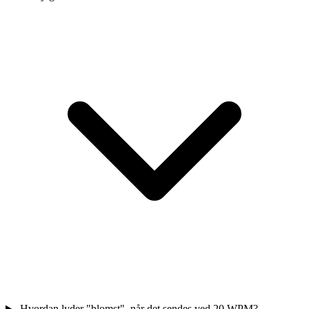
Hvordan lyder "blomst", når det sendes ved 20 WPM?