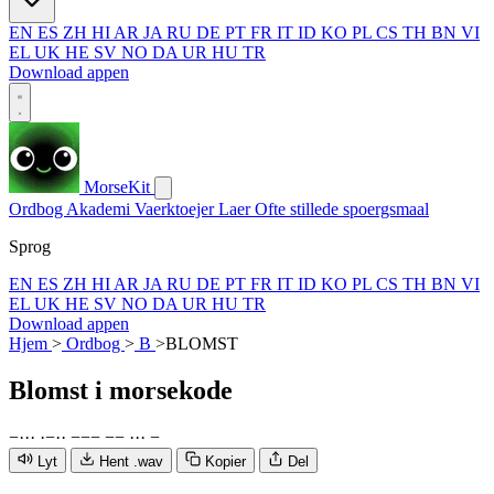
EN
ES
ZH
HI
AR
JA
RU
DE
PT
FR
IT
ID
KO
PL
CS
TH
BN
VI
EL
UK
HE
SV
NO
DA
UR
HU
TR
Download appen
MorseKit
Ordbog
Akademi
Vaerktoejer
Laer
Ofte stillede spoergsmaal
Sprog
EN
ES
ZH
HI
AR
JA
RU
DE
PT
FR
IT
ID
KO
PL
CS
TH
BN
VI
EL
UK
HE
SV
NO
DA
UR
HU
TR
Download appen
Hjem
>
Ordbog
>
B
>
BLOMST
Blomst
i morsekode
−
·
·
·
·
−
·
·
−
−
−
−
−
·
·
·
−
Lyt
Hent .wav
Kopier
Del