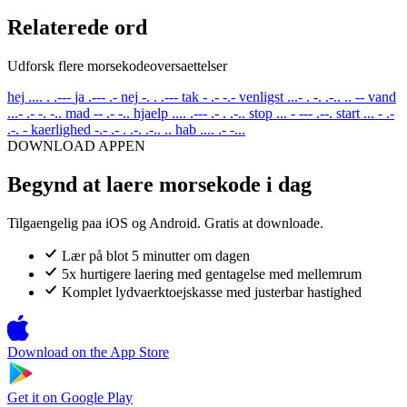
Relaterede ord
Udforsk flere morsekodeoversaettelser
hej
.... . .---
ja
.--- .-
nej
-. . .---
tak
- .- -.-
venligst
...- . -. .-.. .. --
vand
...- .- -. -..
mad
-- .- -..
hjaelp
.... .--- .- . .-..
stop
... - --- .--.
start
... - .-
.-. -
kaerlighed
-.- .- . .-. .-.. ..
hab
.... .- -...
DOWNLOAD APPEN
Begynd at laere morsekode i dag
Tilgaengelig paa iOS og Android. Gratis at downloade.
Lær på blot 5 minutter om dagen
5x hurtigere laering med gentagelse med mellemrum
Komplet lydvaerktoejskasse med justerbar hastighed
Download on the
App Store
Get it on
Google Play