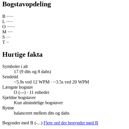
Bogstavopdeling
B
−
·
·
·
L
·
−
·
·
O
−
−
−
M
−
−
S
·
·
·
T
−
Hurtige fakta
Symboler i alt
17 (9 dits og 8 dahs)
Sendetid
~5.9s ved 12 WPM · ~3.5s ved 20 WPM
Længste bogstav
O (---) · 11 enheder
Sjældne bogstaver
Kun almindelige bogstaver
Rytme
balanceret mellem dits og dahs
Begynder med B (-...)
Flere ord der begynder med B