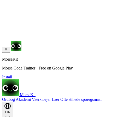
MorseKit
Morse Code Trainer · Free on Google Play
Install
MorseKit
Ordbog
Akademi
Vaerktoejer
Laer
Ofte stillede spoergsmaal
DA