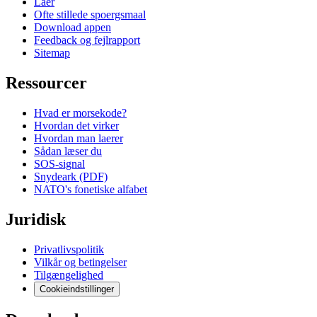
Laer
Ofte stillede spoergsmaal
Download appen
Feedback og fejlrapport
Sitemap
Ressourcer
Hvad er morsekode?
Hvordan det virker
Hvordan man laerer
Sådan læser du
SOS-signal
Snydeark (PDF)
NATO's fonetiske alfabet
Juridisk
Privatlivspolitik
Vilkår og betingelser
Tilgængelighed
Cookieindstillinger