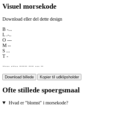
Visuel morsekode
Download eller del dette design
B
-...
L
.-..
O
---
M
--
S
...
T
-
−
·
·
·
·
−
·
·
−
−
−
−
−
·
·
·
−
Download billede
Kopier til udklipsholder
Ofte stillede spoergsmaal
Hvad er "blomst" i morsekode?