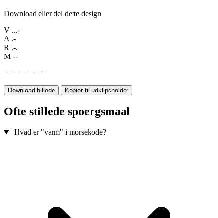
Download eller del dette design
V
...-
A
.-
R
.-.
M
--
·
·
·
−
·
−
·
−
·
−
−
Download billede
Kopier til udklipsholder
Ofte stillede spoergsmaal
Hvad er "varm" i morsekode?