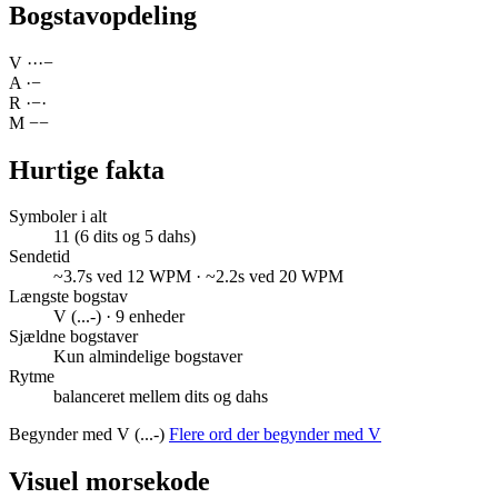
Bogstavopdeling
V
·
·
·
−
A
·
−
R
·
−
·
M
−
−
Hurtige fakta
Symboler i alt
11 (6 dits og 5 dahs)
Sendetid
~3.7s ved 12 WPM · ~2.2s ved 20 WPM
Længste bogstav
V (...-) · 9 enheder
Sjældne bogstaver
Kun almindelige bogstaver
Rytme
balanceret mellem dits og dahs
Begynder med V (...-)
Flere ord der begynder med V
Visuel morsekode