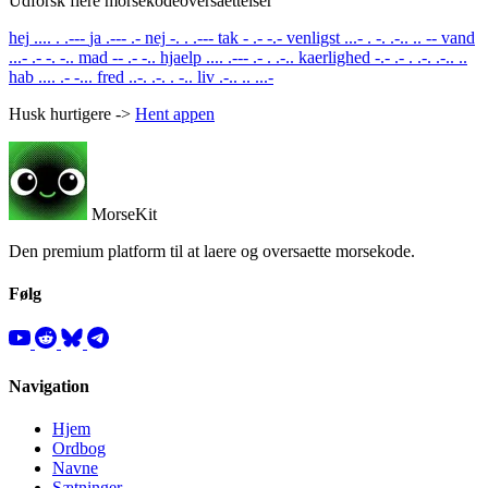
Udforsk flere morsekodeoversaettelser
hej
.... . .---
ja
.--- .-
nej
-. . .---
tak
- .- -.-
venligst
...- . -. .-.. .. --
vand
...- .- -. -..
mad
-- .- -..
hjaelp
.... .--- .- . .-..
kaerlighed
-.- .- . .-. .-.. ..
hab
.... .- -...
fred
..-. .-. . -..
liv
.-.. .. ...-
Husk hurtigere ->
Hent appen
MorseKit
Den premium platform til at laere og oversaette morsekode.
Følg
Navigation
Hjem
Ordbog
Navne
Sætninger