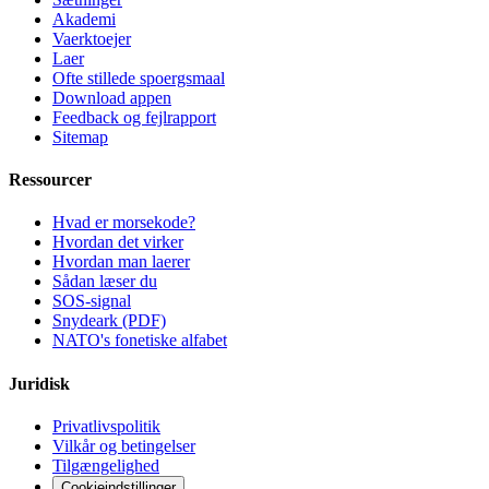
Akademi
Vaerktoejer
Laer
Ofte stillede spoergsmaal
Download appen
Feedback og fejlrapport
Sitemap
Ressourcer
Hvad er morsekode?
Hvordan det virker
Hvordan man laerer
Sådan læser du
SOS-signal
Snydeark (PDF)
NATO's fonetiske alfabet
Juridisk
Privatlivspolitik
Vilkår og betingelser
Tilgængelighed
Cookieindstillinger