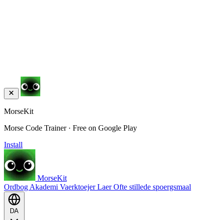
MorseKit
Morse Code Trainer · Free on Google Play
Install
MorseKit
Ordbog
Akademi
Vaerktoejer
Laer
Ofte stillede spoergsmaal
DA