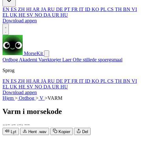
EN
ES
ZH
HI
AR
JA
RU
DE
PT
FR
IT
ID
KO
PL
CS
TH
BN
VI
EL
UK
HE
SV
NO
DA
UR
HU
Download appen
MorseKit
Ordbog
Akademi
Vaerktoejer
Laer
Ofte stillede spoergsmaal
Sprog
EN
ES
ZH
HI
AR
JA
RU
DE
PT
FR
IT
ID
KO
PL
CS
TH
BN
VI
EL
UK
HE
SV
NO
DA
UR
HU
Download appen
Hjem
>
Ordbog
>
V
>
VARM
Varm
i morsekode
·
·
·
−
·
−
·
−
·
−
−
Lyt
Hent .wav
Kopier
Del