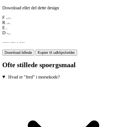
Download eller del dette design
F
..-.
R
.-.
E
.
D
-..
·
·
−
·
·
−
·
·
−
·
·
Download billede
Kopier til udklipsholder
Ofte stillede spoergsmaal
Hvad er "fred" i morsekode?