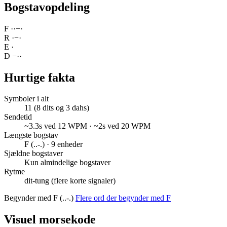
Bogstavopdeling
F
·
·
−
·
R
·
−
·
E
·
D
−
·
·
Hurtige fakta
Symboler i alt
11 (8 dits og 3 dahs)
Sendetid
~3.3s ved 12 WPM · ~2s ved 20 WPM
Længste bogstav
F (..-.) · 9 enheder
Sjældne bogstaver
Kun almindelige bogstaver
Rytme
dit-tung (flere korte signaler)
Begynder med F (..-.)
Flere ord der begynder med F
Visuel morsekode