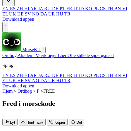
EN
ES
ZH
HI
AR
JA
RU
DE
PT
FR
IT
ID
KO
PL
CS
TH
BN
VI
EL
UK
HE
SV
NO
DA
UR
HU
TR
Download appen
MorseKit
Ordbog
Akademi
Vaerktoejer
Laer
Ofte stillede spoergsmaal
Sprog
EN
ES
ZH
HI
AR
JA
RU
DE
PT
FR
IT
ID
KO
PL
CS
TH
BN
VI
EL
UK
HE
SV
NO
DA
UR
HU
TR
Download appen
Hjem
>
Ordbog
>
F
>
FRED
Fred
i morsekode
·
·
−
·
·
−
·
·
−
·
·
Lyt
Hent .wav
Kopier
Del