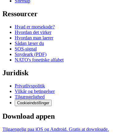
Sitemap
Ressourcer
Hvad er morsekode?
Hvordan det virker
Hvordan man laerer
Sådan læser du
SOS-signal
Snydeark (PDF)
NATO's fonetiske alfabet
Juridisk
Privatlivspolitik
Vilkår og betingelser
Tilgængelighed
Cookieindstillinger
Download appen
Tilgaengelig paa iOS og Android. Gratis at downloade.