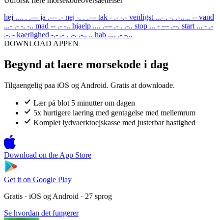
Udforsk flere morsekodeoversaettelser
hej
.... . .---
ja
.--- .-
nej
-. . .---
tak
- .- -.-
venligst
...- . -. .-.. .. --
vand
...- .- -. -..
mad
-- .- -..
hjaelp
.... .--- .- . .-..
stop
... - --- .--.
start
... - .-
.-. -
kaerlighed
-.- .- . .-. .-.. ..
hab
.... .- -...
DOWNLOAD APPEN
Begynd at laere morsekode i dag
Tilgaengelig paa iOS og Android. Gratis at downloade.
Lær på blot 5 minutter om dagen
5x hurtigere laering med gentagelse med mellemrum
Komplet lydvaerktoejskasse med justerbar hastighed
Download on the
App Store
Get it on
Google Play
Gratis · iOS og Android · 27 sprog
Se hvordan det fungerer