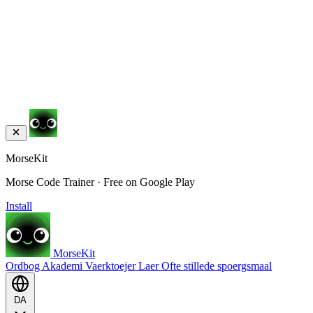
MorseKit
Morse Code Trainer · Free on Google Play
Install
MorseKit
Ordbog
Akademi
Vaerktoejer
Laer
Ofte stillede spoergsmaal
DA