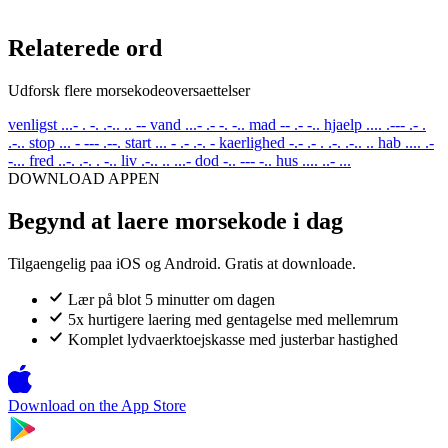
Relaterede ord
Udforsk flere morsekodeoversaettelser
venligst
...- . -. .-.. .. --
vand
...- .- -. -..
mad
-- .- -..
hjaelp
.... .--- .- .
.-..
stop
... - --- .--.
start
... - .- .-. -
kaerlighed
-.- .- . .-. .-.. ..
hab
.... .-
-...
fred
..-. .-. . -..
liv
.-.. .. ...-
dod
-.. --- -..
hus
.... ..- ...
DOWNLOAD APPEN
Begynd at laere morsekode i dag
Tilgaengelig paa iOS og Android. Gratis at downloade.
Lær på blot 5 minutter om dagen
5x hurtigere laering med gentagelse med mellemrum
Komplet lydvaerktoejskasse med justerbar hastighed
Download on the
App Store