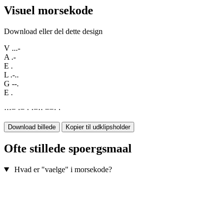
Visuel morsekode
Download eller del dette design
V
...-
A
.-
E
.
L
.-..
G
--.
E
.
·
·
·
−
·
−
·
·
−
·
·
−
−
·
·
Download billede
Kopier til udklipsholder
Ofte stillede spoergsmaal
Hvad er "vaelge" i morsekode?