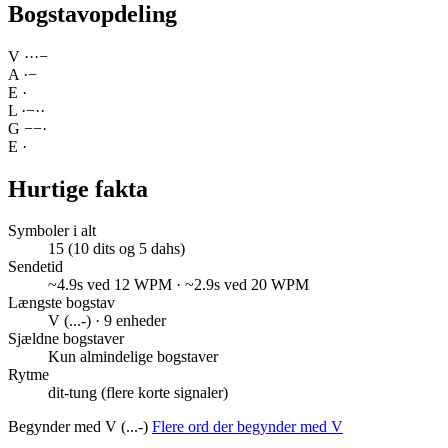
Bogstavopdeling
V
·
·
·
−
A
·
−
E
·
L
·
−
·
·
G
−
−
·
E
·
Hurtige fakta
Symboler i alt
15 (10 dits og 5 dahs)
Sendetid
~4.9s ved 12 WPM · ~2.9s ved 20 WPM
Længste bogstav
V (...-) · 9 enheder
Sjældne bogstaver
Kun almindelige bogstaver
Rytme
dit-tung (flere korte signaler)
Begynder med V (...-)
Flere ord der begynder med V