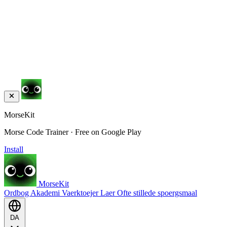
MorseKit
Morse Code Trainer · Free on Google Play
Install
MorseKit
Ordbog
Akademi
Vaerktoejer
Laer
Ofte stillede spoergsmaal
DA