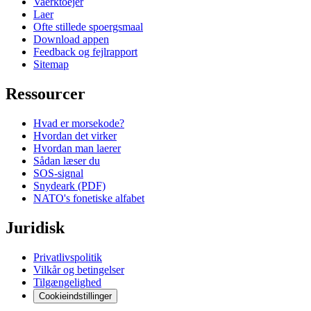
Vaerktoejer
Laer
Ofte stillede spoergsmaal
Download appen
Feedback og fejlrapport
Sitemap
Ressourcer
Hvad er morsekode?
Hvordan det virker
Hvordan man laerer
Sådan læser du
SOS-signal
Snydeark (PDF)
NATO's fonetiske alfabet
Juridisk
Privatlivspolitik
Vilkår og betingelser
Tilgængelighed
Cookieindstillinger