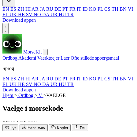
EN
ES
ZH
HI
AR
JA
RU
DE
PT
FR
IT
ID
KO
PL
CS
TH
BN
VI
EL
UK
HE
SV
NO
DA
UR
HU
TR
Download appen
MorseKit
Ordbog
Akademi
Vaerktoejer
Laer
Ofte stillede spoergsmaal
Sprog
EN
ES
ZH
HI
AR
JA
RU
DE
PT
FR
IT
ID
KO
PL
CS
TH
BN
VI
EL
UK
HE
SV
NO
DA
UR
HU
TR
Download appen
Hjem
>
Ordbog
>
V
>
VAELGE
Vaelge
i morsekode
·
·
·
−
·
−
·
·
−
·
·
−
−
·
·
Lyt
Hent .wav
Kopier
Del