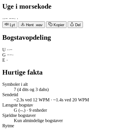
Uge
i morsekode
·
·
−
−
−
·
·
Lyt
Hent .wav
Kopier
Del
Bogstavopdeling
U
·
·
−
G
−
−
·
E
·
Hurtige fakta
Symboler i alt
7 (4 dits og 3 dahs)
Sendetid
~2.3s ved 12 WPM · ~1.4s ved 20 WPM
Længste bogstav
G (--.) · 9 enheder
Sjældne bogstaver
Kun almindelige bogstaver
Rytme