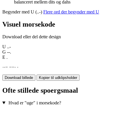
balanceret mellem dits og dahs
Begynder med U (..-)
Flere ord der begynder med U
Visuel morsekode
Download eller del dette design
U
..-
G
--.
E
.
·
·
−
−
−
·
·
Download billede
Kopier til udklipsholder
Ofte stillede spoergsmaal
Hvad er "uge" i morsekode?