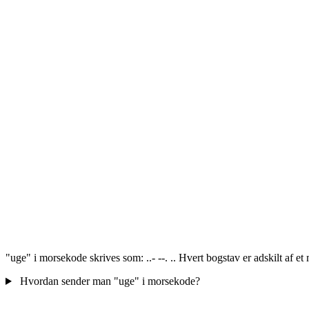
"uge" i morsekode skrives som: ..- --. .. Hvert bogstav er adskilt af e
Hvordan sender man "uge" i morsekode?