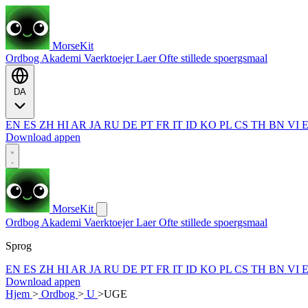
MorseKit
Ordbog
Akademi
Vaerktoejer
Laer
Ofte stillede spoergsmaal
DA
EN
ES
ZH
HI
AR
JA
RU
DE
PT
FR
IT
ID
KO
PL
CS
TH
BN
VI
Download appen
MorseKit
Ordbog
Akademi
Vaerktoejer
Laer
Ofte stillede spoergsmaal
Sprog
EN
ES
ZH
HI
AR
JA
RU
DE
PT
FR
IT
ID
KO
PL
CS
TH
BN
VI
Download appen
Hjem
>
Ordbog
>
U
>
UGE