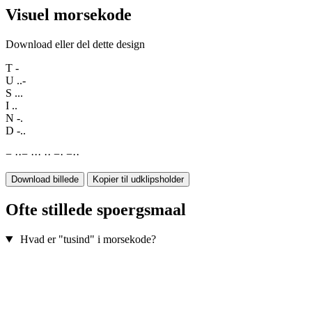
Visuel morsekode
Download eller del dette design
T
-
U
..-
S
...
I
..
N
-.
D
-..
−
·
·
−
·
·
·
·
·
−
·
−
·
·
Download billede
Kopier til udklipsholder
Ofte stillede spoergsmaal
Hvad er "tusind" i morsekode?