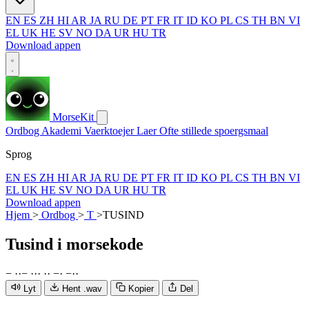
EN
ES
ZH
HI
AR
JA
RU
DE
PT
FR
IT
ID
KO
PL
CS
TH
BN
VI
EL
UK
HE
SV
NO
DA
UR
HU
TR
Download appen
MorseKit
Ordbog
Akademi
Vaerktoejer
Laer
Ofte stillede spoergsmaal
Sprog
EN
ES
ZH
HI
AR
JA
RU
DE
PT
FR
IT
ID
KO
PL
CS
TH
BN
VI
EL
UK
HE
SV
NO
DA
UR
HU
TR
Download appen
Hjem
>
Ordbog
>
T
>
TUSIND
Tusind
i morsekode
−
·
·
−
·
·
·
·
·
−
·
−
·
·
Lyt
Hent .wav
Kopier
Del