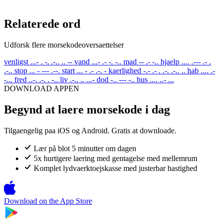
Relaterede ord
Udforsk flere morsekodeoversaettelser
venligst
...- . -. .-.. .. --
vand
...- .- -. -..
mad
-- .- -..
hjaelp
.... .--- .- .
.-..
stop
... - --- .--.
start
... - .- .-. -
kaerlighed
-.- .- . .-. .-.. ..
hab
.... .-
-...
fred
..-. .-. . -..
liv
.-.. .. ...-
dod
-.. --- -..
hus
.... ..- ...
DOWNLOAD APPEN
Begynd at laere morsekode i dag
Tilgaengelig paa iOS og Android. Gratis at downloade.
Lær på blot 5 minutter om dagen
5x hurtigere laering med gentagelse med mellemrum
Komplet lydvaerktoejskasse med justerbar hastighed
Download on the
App Store