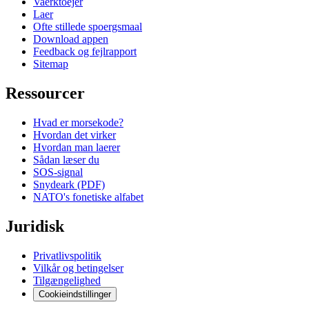
Vaerktoejer
Laer
Ofte stillede spoergsmaal
Download appen
Feedback og fejlrapport
Sitemap
Ressourcer
Hvad er morsekode?
Hvordan det virker
Hvordan man laerer
Sådan læser du
SOS-signal
Snydeark (PDF)
NATO's fonetiske alfabet
Juridisk
Privatlivspolitik
Vilkår og betingelser
Tilgængelighed
Cookieindstillinger