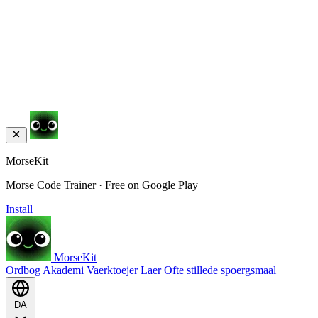
MorseKit
Morse Code Trainer · Free on Google Play
Install
MorseKit
Ordbog
Akademi
Vaerktoejer
Laer
Ofte stillede spoergsmaal
DA