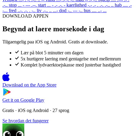
.-..
stop
... - --- .--.
start
... - .- .-. -
kaerlighed
-.- .- . .-. .-.. ..
hab
.... .-
-...
fred
..-. .-. . -..
liv
.-.. .. ...-
dod
-.. --- -..
hus
.... ..- ...
DOWNLOAD APPEN
Begynd at laere morsekode i dag
Tilgaengelig paa iOS og Android. Gratis at downloade.
Lær på blot 5 minutter om dagen
5x hurtigere laering med gentagelse med mellemrum
Komplet lydvaerktoejskasse med justerbar hastighed
Download on the
App Store
Get it on
Google Play
Gratis · iOS og Android · 27 sprog
Se hvordan det fungerer