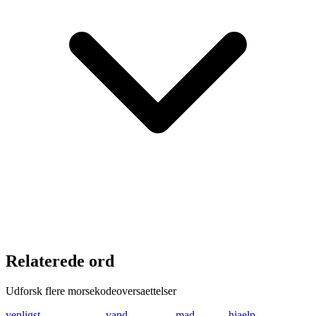
Relaterede ord
Udforsk flere morsekodeoversaettelser
venligst
...- . -. .-.. .. --
vand
...- .- -. -..
mad
-- .- -..
hjaelp
.... .--- .- .