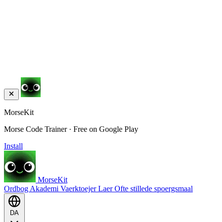
MorseKit
Morse Code Trainer · Free on Google Play
Install
MorseKit
Ordbog
Akademi
Vaerktoejer
Laer
Ofte stillede spoergsmaal
DA