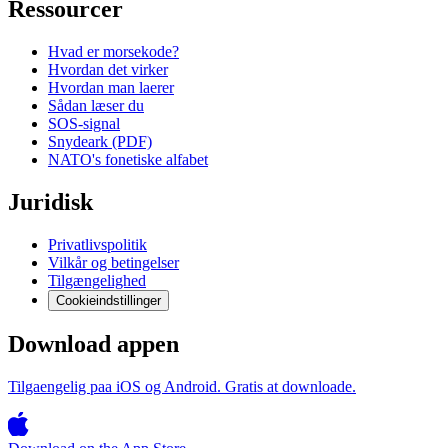
Ressourcer
Hvad er morsekode?
Hvordan det virker
Hvordan man laerer
Sådan læser du
SOS-signal
Snydeark (PDF)
NATO's fonetiske alfabet
Juridisk
Privatlivspolitik
Vilkår og betingelser
Tilgængelighed
Cookieindstillinger
Download appen
Tilgaengelig paa iOS og Android. Gratis at downloade.