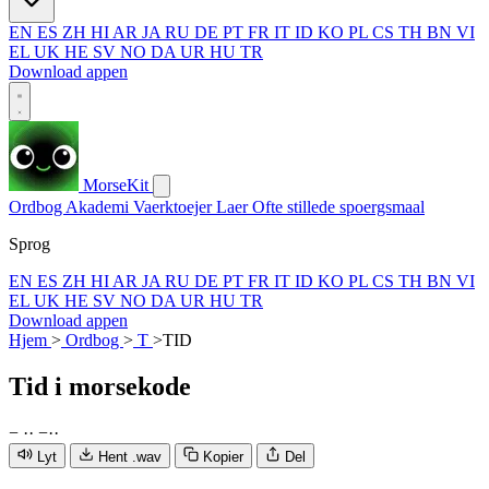
EN
ES
ZH
HI
AR
JA
RU
DE
PT
FR
IT
ID
KO
PL
CS
TH
BN
VI
EL
UK
HE
SV
NO
DA
UR
HU
TR
Download appen
MorseKit
Ordbog
Akademi
Vaerktoejer
Laer
Ofte stillede spoergsmaal
Sprog
EN
ES
ZH
HI
AR
JA
RU
DE
PT
FR
IT
ID
KO
PL
CS
TH
BN
VI
EL
UK
HE
SV
NO
DA
UR
HU
TR
Download appen
Hjem
>
Ordbog
>
T
>
TID
Tid
i morsekode
−
·
·
−
·
·
Lyt
Hent .wav
Kopier
Del