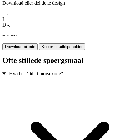
Download eller del dette design
T
-
I
..
D
-..
−
·
·
−
·
·
Download billede
Kopier til udklipsholder
Ofte stillede spoergsmaal
Hvad er "tid" i morsekode?