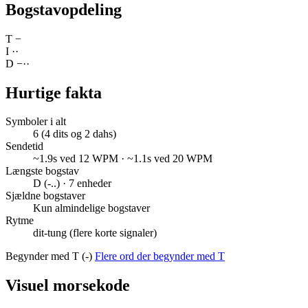
Bogstavopdeling
T
−
I
·
·
D
−
·
·
Hurtige fakta
Symboler i alt
6 (4 dits og 2 dahs)
Sendetid
~1.9s ved 12 WPM · ~1.1s ved 20 WPM
Længste bogstav
D (-..) · 7 enheder
Sjældne bogstaver
Kun almindelige bogstaver
Rytme
dit-tung (flere korte signaler)
Begynder med T (-)
Flere ord der begynder med T
Visuel morsekode