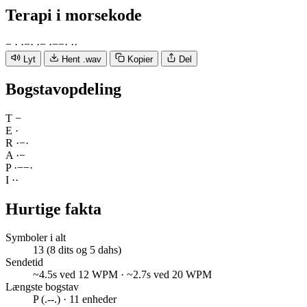
Terapi
i morsekode
−
·
·
−
·
·
−
·
−
−
·
·
·
Lyt
Hent .wav
Kopier
Del
Bogstavopdeling
T
−
E
·
R
·
−
·
A
·
−
P
·
−
−
·
I
·
·
Hurtige fakta
Symboler i alt
13 (8 dits og 5 dahs)
Sendetid
~4.5s ved 12 WPM · ~2.7s ved 20 WPM
Længste bogstav
P (.--.) · 11 enheder