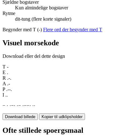
Sjældne bogstaver
Kun almindelige bogstaver
Rytme
dit-tung (flere korte signaler)
Begynder med T (-)
Flere ord der begynder med T
Visuel morsekode
Download eller del dette design
T
-
E
.
R
.-.
A
.-
P
.--.
I
..
−
·
·
−
·
·
−
·
−
−
·
·
·
Download billede
Kopier til udklipsholder
Ofte stillede spoergsmaal