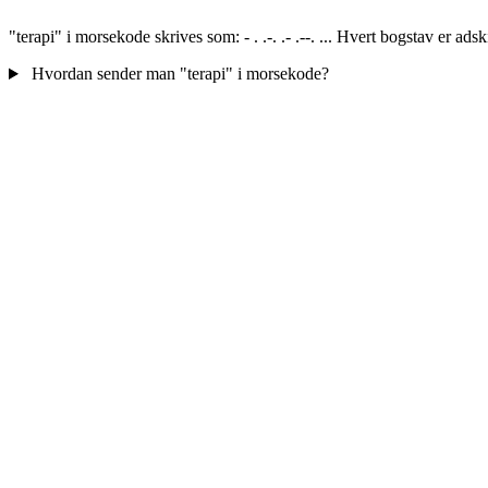
"terapi" i morsekode skrives som: - . .-. .- .--. ... Hvert bogstav er ad
Hvordan sender man "terapi" i morsekode?