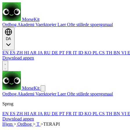
MorseKit
Ordbog
Akademi
Vaerktoejer
Laer
Ofte stillede spoergsmaal
DA
EN
ES
ZH
HI
AR
JA
RU
DE
PT
FR
IT
ID
KO
PL
CS
TH
BN
VI
Download appen
MorseKit
Ordbog
Akademi
Vaerktoejer
Laer
Ofte stillede spoergsmaal
Sprog
EN
ES
ZH
HI
AR
JA
RU
DE
PT
FR
IT
ID
KO
PL
CS
TH
BN
VI
Download appen
Hjem
>
Ordbog
>
T
>
TERAPI