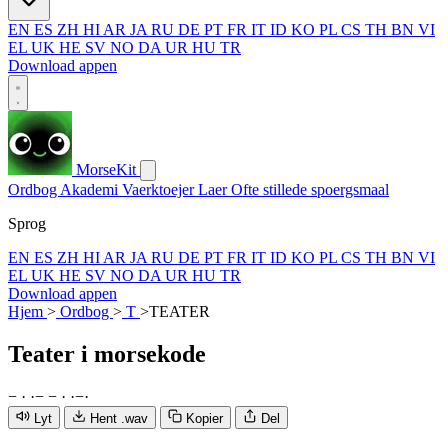
EN
ES
ZH
HI
AR
JA
RU
DE
PT
FR
IT
ID
KO
PL
CS
TH
BN
VI
EL
UK
HE
SV
NO
DA
UR
HU
TR
Download appen
MorseKit
Ordbog
Akademi
Vaerktoejer
Laer
Ofte stillede spoergsmaal
Sprog
EN
ES
ZH
HI
AR
JA
RU
DE
PT
FR
IT
ID
KO
PL
CS
TH
BN
VI
EL
UK
HE
SV
NO
DA
UR
HU
TR
Download appen
Hjem
>
Ordbog
>
T
>
TEATER
Teater
i morsekode
−
·
·
−
−
·
·
−
·
Lyt
Hent .wav
Kopier
Del