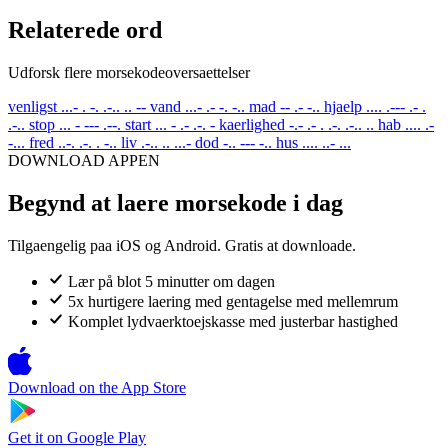
Relaterede ord
Udforsk flere morsekodeoversaettelser
venligst
...- . -. .-.. .. --
vand
...- .- -. -..
mad
-- .- -..
hjaelp
.... .--- .- .
.-..
stop
... - --- .--.
start
... - .- .-. -
kaerlighed
-.- .- . .-. .-.. ..
hab
.... .-
-...
fred
..-. .-. . -..
liv
.-.. .. ...-
dod
-.. --- -..
hus
.... ..- ...
DOWNLOAD APPEN
Begynd at laere morsekode i dag
Tilgaengelig paa iOS og Android. Gratis at downloade.
Lær på blot 5 minutter om dagen
5x hurtigere laering med gentagelse med mellemrum
Komplet lydvaerktoejskasse med justerbar hastighed
Download on the
App Store
Get it on
Google Play