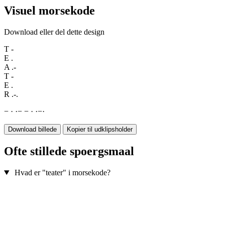
Visuel morsekode
Download eller del dette design
T
-
E
.
A
.-
T
-
E
.
R
.-.
−
·
·
−
−
·
·
−
·
Download billede
Kopier til udklipsholder
Ofte stillede spoergsmaal
Hvad er "teater" i morsekode?