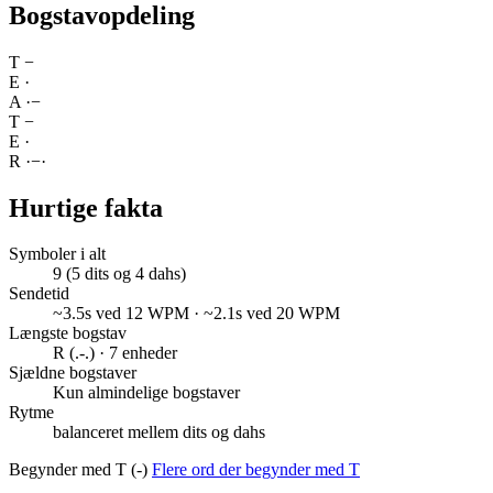
Bogstavopdeling
T
−
E
·
A
·
−
T
−
E
·
R
·
−
·
Hurtige fakta
Symboler i alt
9 (5 dits og 4 dahs)
Sendetid
~3.5s ved 12 WPM · ~2.1s ved 20 WPM
Længste bogstav
R (.-.) · 7 enheder
Sjældne bogstaver
Kun almindelige bogstaver
Rytme
balanceret mellem dits og dahs
Begynder med T (-)
Flere ord der begynder med T