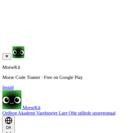
MorseKit
Morse Code Trainer · Free on Google Play
Install
MorseKit
Ordbog
Akademi
Vaerktoejer
Laer
Ofte stillede spoergsmaal
DA