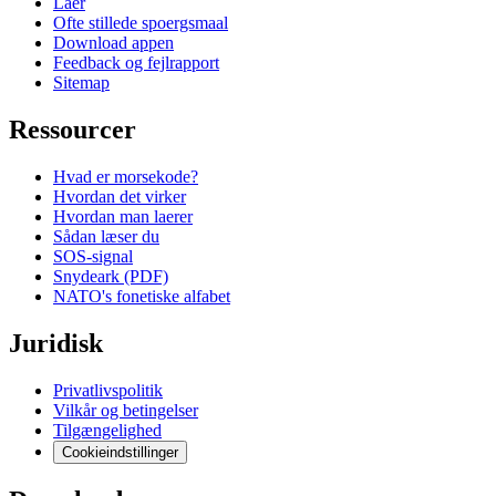
Laer
Ofte stillede spoergsmaal
Download appen
Feedback og fejlrapport
Sitemap
Ressourcer
Hvad er morsekode?
Hvordan det virker
Hvordan man laerer
Sådan læser du
SOS-signal
Snydeark (PDF)
NATO's fonetiske alfabet
Juridisk
Privatlivspolitik
Vilkår og betingelser
Tilgængelighed
Cookieindstillinger