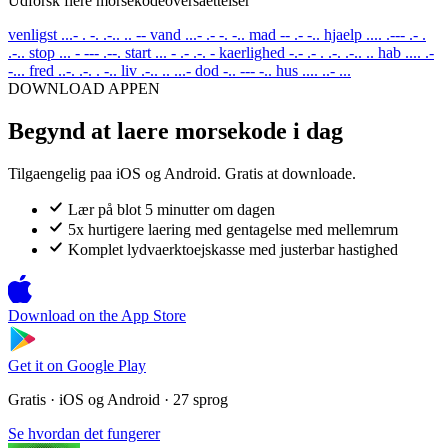
Udforsk flere morsekodeoversaettelser
venligst
...- . -. .-.. .. --
vand
...- .- -. -..
mad
-- .- -..
hjaelp
.... .--- .- .
.-..
stop
... - --- .--.
start
... - .- .-. -
kaerlighed
-.- .- . .-. .-.. ..
hab
.... .-
-...
fred
..-. .-. . -..
liv
.-.. .. ...-
dod
-.. --- -..
hus
.... ..- ...
DOWNLOAD APPEN
Begynd at laere morsekode i dag
Tilgaengelig paa iOS og Android. Gratis at downloade.
Lær på blot 5 minutter om dagen
5x hurtigere laering med gentagelse med mellemrum
Komplet lydvaerktoejskasse med justerbar hastighed
Download on the
App Store
Get it on
Google Play
Gratis · iOS og Android · 27 sprog
Se hvordan det fungerer