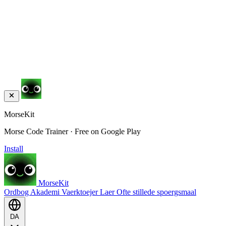
MorseKit
Morse Code Trainer · Free on Google Play
Install
MorseKit
Ordbog
Akademi
Vaerktoejer
Laer
Ofte stillede spoergsmaal
DA