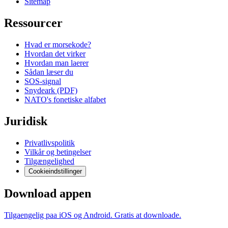
Sitemap
Ressourcer
Hvad er morsekode?
Hvordan det virker
Hvordan man laerer
Sådan læser du
SOS-signal
Snydeark (PDF)
NATO's fonetiske alfabet
Juridisk
Privatlivspolitik
Vilkår og betingelser
Tilgængelighed
Cookieindstillinger
Download appen
Tilgaengelig paa iOS og Android. Gratis at downloade.