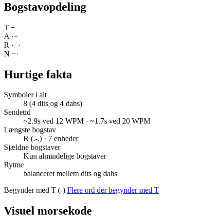
Bogstavopdeling
T
−
A
·
−
R
·
−
·
N
−
·
Hurtige fakta
Symboler i alt
8 (4 dits og 4 dahs)
Sendetid
~2.9s ved 12 WPM · ~1.7s ved 20 WPM
Længste bogstav
R (.-.) · 7 enheder
Sjældne bogstaver
Kun almindelige bogstaver
Rytme
balanceret mellem dits og dahs
Begynder med T (-)
Flere ord der begynder med T
Visuel morsekode