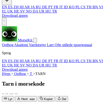
EN
ES
ZH
HI
AR
JA
RU
DE
PT
FR
IT
ID
KO
PL
CS
TH
BN
VI
EL
UK
HE
SV
NO
DA
UR
HU
TR
Download appen
MorseKit
Ordbog
Akademi
Vaerktoejer
Laer
Ofte stillede spoergsmaal
Sprog
EN
ES
ZH
HI
AR
JA
RU
DE
PT
FR
IT
ID
KO
PL
CS
TH
BN
VI
EL
UK
HE
SV
NO
DA
UR
HU
TR
Download appen
Hjem
>
Ordbog
>
T
>
TARN
Tarn
i morsekode
−
·
−
·
−
·
−
·
Lyt
Hent .wav
Kopier
Del