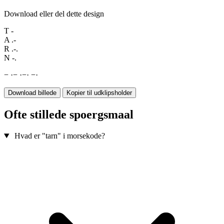
Download eller del dette design
T
-
A
.-
R
.-.
N
-.
−
·
−
·
−
·
−
·
Download billede
Kopier til udklipsholder
Ofte stillede spoergsmaal
Hvad er "tarn" i morsekode?