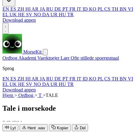
EN
ES
ZH
HI
AR
JA
RU
DE
PT
FR
IT
ID
KO
PL
CS
TH
BN
VI
EL
UK
HE
SV
NO
DA
UR
HU
TR
Download appen
MorseKit
Ordbog
Akademi
Vaerktoejer
Laer
Ofte stillede spoergsmaal
Sprog
EN
ES
ZH
HI
AR
JA
RU
DE
PT
FR
IT
ID
KO
PL
CS
TH
BN
VI
EL
UK
HE
SV
NO
DA
UR
HU
TR
Download appen
Hjem
>
Ordbog
>
T
>
TALE
Tale
i morsekode
−
·
−
·
−
·
·
·
Lyt
Hent .wav
Kopier
Del