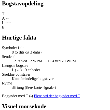
Bogstavopdeling
T
−
A
·
−
L
·
−
·
·
E
·
Hurtige fakta
Symboler i alt
8 (5 dits og 3 dahs)
Sendetid
~2.7s ved 12 WPM · ~1.6s ved 20 WPM
Længste bogstav
L (.-..) · 9 enheder
Sjældne bogstaver
Kun almindelige bogstaver
Rytme
dit-tung (flere korte signaler)
Begynder med T (-)
Flere ord der begynder med T
Visuel morsekode