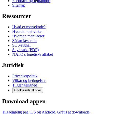
Feedback og fejlrapport
Sitemap
Ressourcer
Hvad er morsekode?
Hvordan det virker
Hvordan man laerer
Sådan læser du
SOS-signal
Snydeark (PDF)
NATO's fonetiske alfabet
Juridisk
Privatlivspolitik
Vilkår og betingelser
Tilgængelighed
Cookieindstillinger
Download appen
Tilgaengelig paa iOS og Android. Gratis at downloade.