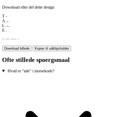
Download eller del dette design
T
-
A
.-
L
.-..
E
.
−
·
−
·
−
·
·
·
Download billede
Kopier til udklipsholder
Ofte stillede spoergsmaal
Hvad er "tale" i morsekode?