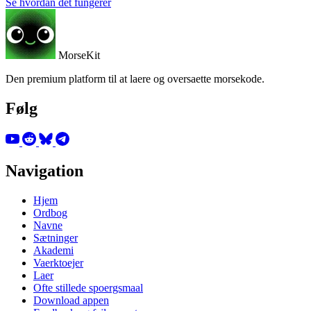
Se hvordan det fungerer
MorseKit
Den premium platform til at laere og oversaette morsekode.
Følg
Navigation
Hjem
Ordbog
Navne
Sætninger
Akademi
Vaerktoejer
Laer
Ofte stillede spoergsmaal
Download appen