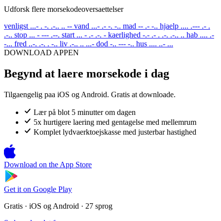
Udforsk flere morsekodeoversaettelser
venligst
...- . -. .-.. .. --
vand
...- .- -. -..
mad
-- .- -..
hjaelp
.... .--- .- .
.-..
stop
... - --- .--.
start
... - .- .-. -
kaerlighed
-.- .- . .-. .-.. ..
hab
.... .-
-...
fred
..-. .-. . -..
liv
.-.. .. ...-
dod
-.. --- -..
hus
.... ..- ...
DOWNLOAD APPEN
Begynd at laere morsekode i dag
Tilgaengelig paa iOS og Android. Gratis at downloade.
Lær på blot 5 minutter om dagen
5x hurtigere laering med gentagelse med mellemrum
Komplet lydvaerktoejskasse med justerbar hastighed
Download on the
App Store
Get it on
Google Play
Gratis · iOS og Android · 27 sprog