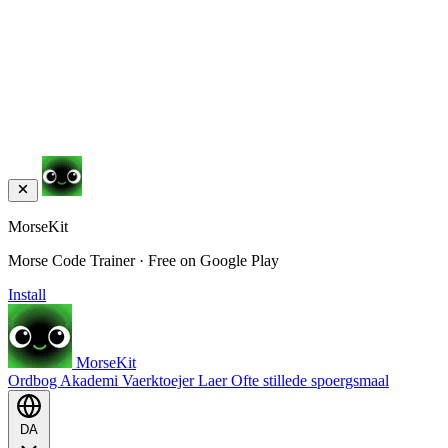
MorseKit
Morse Code Trainer · Free on Google Play
Install
MorseKit
Ordbog
Akademi
Vaerktoejer
Laer
Ofte stillede spoergsmaal
DA