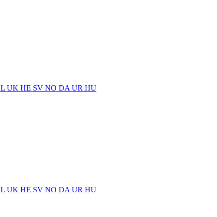
EL
UK
HE
SV
NO
DA
UR
HU
EL
UK
HE
SV
NO
DA
UR
HU