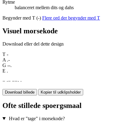
Rytme
balanceret mellem dits og dahs
Begynder med T (-)
Flere ord der begynder med T
Visuel morsekode
Download eller del dette design
T
-
A
.-
G
--.
E
.
−
·
−
−
−
·
·
Download billede
Kopier til udklipsholder
Ofte stillede spoergsmaal
Hvad er "tage" i morsekode?