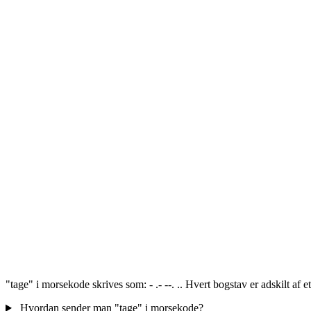
"tage" i morsekode skrives som: - .- --. .. Hvert bogstav er adskilt af
Hvordan sender man "tage" i morsekode?