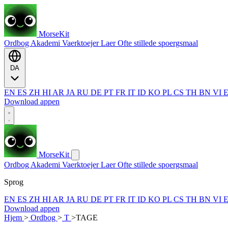
MorseKit
Ordbog
Akademi
Vaerktoejer
Laer
Ofte stillede spoergsmaal
DA
EN
ES
ZH
HI
AR
JA
RU
DE
PT
FR
IT
ID
KO
PL
CS
TH
BN
VI
Download appen
MorseKit
Ordbog
Akademi
Vaerktoejer
Laer
Ofte stillede spoergsmaal
Sprog
EN
ES
ZH
HI
AR
JA
RU
DE
PT
FR
IT
ID
KO
PL
CS
TH
BN
VI
Download appen
Hjem
>
Ordbog
>
T
>
TAGE