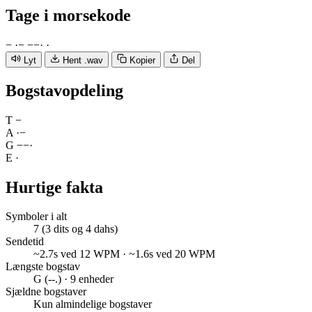
Tage
i morsekode
−
·
−
−
−
·
·
Lyt
Hent .wav
Kopier
Del
Bogstavopdeling
T
−
A
·
−
G
−
−
·
E
·
Hurtige fakta
Symboler i alt
7 (3 dits og 4 dahs)
Sendetid
~2.7s ved 12 WPM · ~1.6s ved 20 WPM
Længste bogstav
G (--.) · 9 enheder
Sjældne bogstaver
Kun almindelige bogstaver