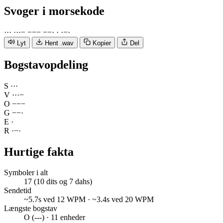
Svoger
i morsekode
·
·
·
·
·
·
−
−
−
−
−
−
·
·
·
−
·
Lyt
Hent .wav
Kopier
Del
Bogstavopdeling
S
·
·
·
V
·
·
·
−
O
−
−
−
G
−
−
·
E
·
R
·
−
·
Hurtige fakta
Symboler i alt
17 (10 dits og 7 dahs)
Sendetid
~5.7s ved 12 WPM · ~3.4s ved 20 WPM
Længste bogstav
O (---) · 11 enheder