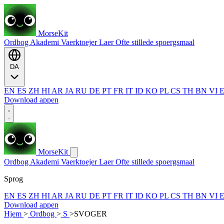
MorseKit
Ordbog
Akademi
Vaerktoejer
Laer
Ofte stillede spoergsmaal
DA
EN
ES
ZH
HI
AR
JA
RU
DE
PT
FR
IT
ID
KO
PL
CS
TH
BN
VI
Download appen
MorseKit
Ordbog
Akademi
Vaerktoejer
Laer
Ofte stillede spoergsmaal
Sprog
EN
ES
ZH
HI
AR
JA
RU
DE
PT
FR
IT
ID
KO
PL
CS
TH
BN
VI
Download appen
Hjem
>
Ordbog
>
S
>
SVOGER