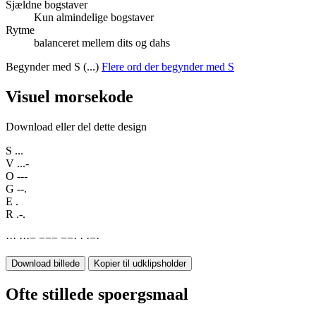
Sjældne bogstaver
Kun almindelige bogstaver
Rytme
balanceret mellem dits og dahs
Begynder med S (...)
Flere ord der begynder med S
Visuel morsekode
Download eller del dette design
S
...
V
...-
O
---
G
--.
E
.
R
.-.
·
·
·
·
·
·
−
−
−
−
−
−
·
·
·
−
·
Download billede
Kopier til udklipsholder
Ofte stillede spoergsmaal