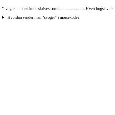
"svoger" i morsekode skrives som: ... ...- --- --. . .-.. Hvert bogstav e
Hvordan sender man "svoger" i morsekode?