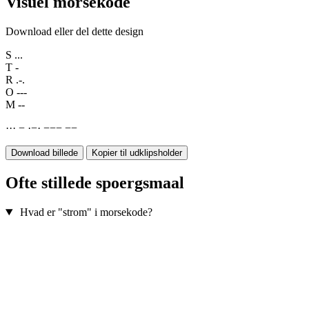
Visuel morsekode
Download eller del dette design
S
...
T
-
R
.-.
O
---
M
--
·
·
·
−
·
−
·
−
−
−
−
−
Download billede
Kopier til udklipsholder
Ofte stillede spoergsmaal
Hvad er "strom" i morsekode?