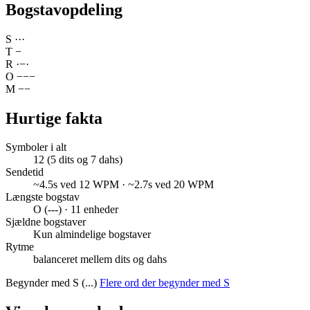
Bogstavopdeling
S
·
·
·
T
−
R
·
−
·
O
−
−
−
M
−
−
Hurtige fakta
Symboler i alt
12 (5 dits og 7 dahs)
Sendetid
~4.5s ved 12 WPM · ~2.7s ved 20 WPM
Længste bogstav
O (---) · 11 enheder
Sjældne bogstaver
Kun almindelige bogstaver
Rytme
balanceret mellem dits og dahs
Begynder med S (...)
Flere ord der begynder med S