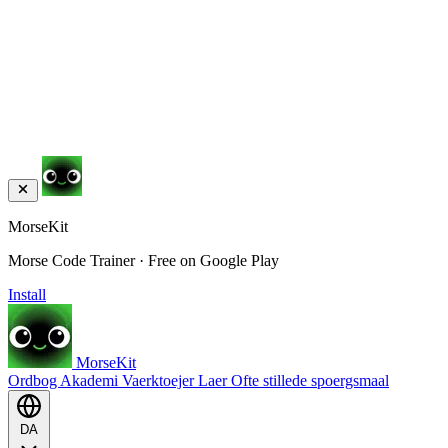
MorseKit
Morse Code Trainer · Free on Google Play
Install
MorseKit
Ordbog
Akademi
Vaerktoejer
Laer
Ofte stillede spoergsmaal
DA