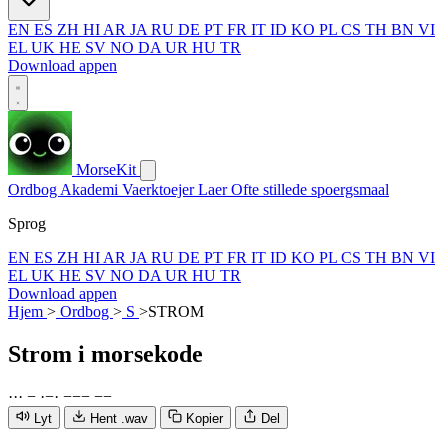
EN
ES
ZH
HI
AR
JA
RU
DE
PT
FR
IT
ID
KO
PL
CS
TH
BN
VI
EL
UK
HE
SV
NO
DA
UR
HU
TR
Download appen
MorseKit
Ordbog
Akademi
Vaerktoejer
Laer
Ofte stillede spoergsmaal
Sprog
EN
ES
ZH
HI
AR
JA
RU
DE
PT
FR
IT
ID
KO
PL
CS
TH
BN
VI
EL
UK
HE
SV
NO
DA
UR
HU
TR
Download appen
Hjem
>
Ordbog
>
S
>
STROM
Strom
i morsekode
·
·
·
−
·
−
·
−
−
−
−
−
Lyt
Hent .wav
Kopier
Del