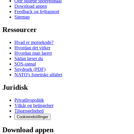
Ofte stillede spoergsmaal
Download appen
Feedback og fejlrapport
Sitemap
Ressourcer
Hvad er morsekode?
Hvordan det virker
Hvordan man laerer
Sådan læser du
SOS-signal
Snydeark (PDF)
NATO's fonetiske alfabet
Juridisk
Privatlivspolitik
Vilkår og betingelser
Tilgængelighed
Cookieindstillinger
Download appen