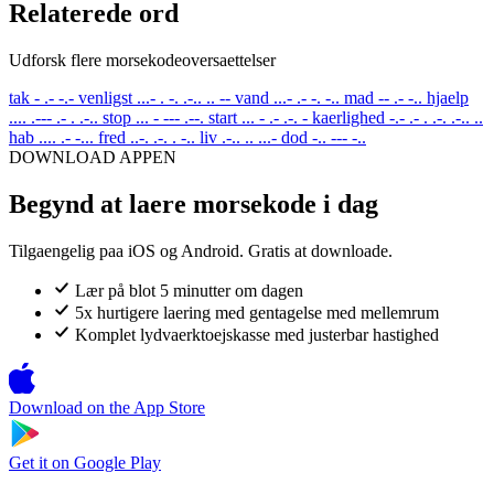
Relaterede ord
Udforsk flere morsekodeoversaettelser
tak
- .- -.-
venligst
...- . -. .-.. .. --
vand
...- .- -. -..
mad
-- .- -..
hjaelp
.... .--- .- . .-..
stop
... - --- .--.
start
... - .- .-. -
kaerlighed
-.- .- . .-. .-.. ..
hab
.... .- -...
fred
..-. .-. . -..
liv
.-.. .. ...-
dod
-.. --- -..
DOWNLOAD APPEN
Begynd at laere morsekode i dag
Tilgaengelig paa iOS og Android. Gratis at downloade.
Lær på blot 5 minutter om dagen
5x hurtigere laering med gentagelse med mellemrum
Komplet lydvaerktoejskasse med justerbar hastighed
Download on the
App Store
Get it on
Google Play