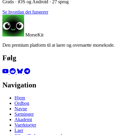
Gratis · iOS og Android · 27 sprog
Se hvordan det fungerer
MorseKit
Den premium platform til at laere og oversaette morsekode.
Følg
Navigation
Hjem
Ordbog
Navne
Sætninger
Akademi
Vaerktoejer
Laer