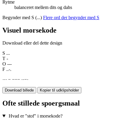
Rytme
balanceret mellem dits og dahs
Begynder med S (...)
Flere ord der begynder med S
Visuel morsekode
Download eller del dette design
S
...
T
-
O
---
F
..-.
·
·
·
−
−
−
−
·
·
−
·
Download billede
Kopier til udklipsholder
Ofte stillede spoergsmaal
Hvad er "stof" i morsekode?