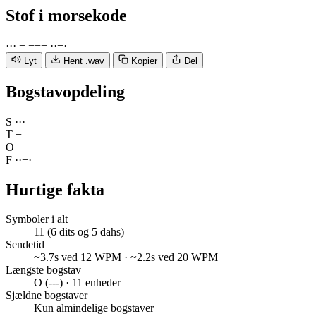
Stof
i morsekode
·
·
·
−
−
−
−
·
·
−
·
Lyt
Hent .wav
Kopier
Del
Bogstavopdeling
S
·
·
·
T
−
O
−
−
−
F
·
·
−
·
Hurtige fakta
Symboler i alt
11 (6 dits og 5 dahs)
Sendetid
~3.7s ved 12 WPM · ~2.2s ved 20 WPM
Længste bogstav
O (---) · 11 enheder
Sjældne bogstaver
Kun almindelige bogstaver