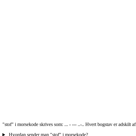
"stof" i morsekode skrives som: ... - --- ..-.. Hvert bogstav er adskilt
Hvordan sender man "stof" i morsekode?