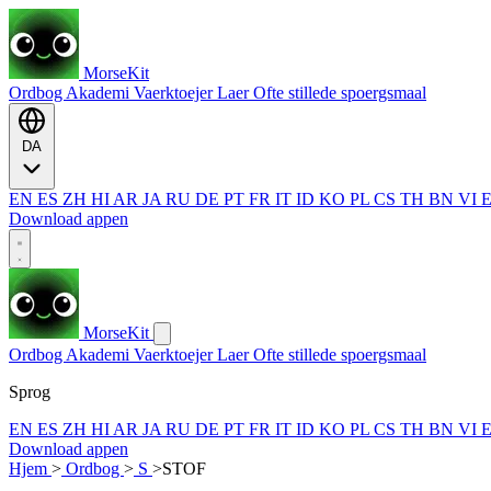
MorseKit
Ordbog
Akademi
Vaerktoejer
Laer
Ofte stillede spoergsmaal
DA
EN
ES
ZH
HI
AR
JA
RU
DE
PT
FR
IT
ID
KO
PL
CS
TH
BN
VI
Download appen
MorseKit
Ordbog
Akademi
Vaerktoejer
Laer
Ofte stillede spoergsmaal
Sprog
EN
ES
ZH
HI
AR
JA
RU
DE
PT
FR
IT
ID
KO
PL
CS
TH
BN
VI
Download appen
Hjem
>
Ordbog
>
S
>
STOF