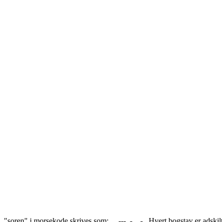
"soren" i morsekode skrives som: ... --- .-. . -.. Hvert bogstav er adsk