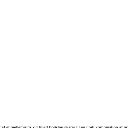
ilt af et mellemrum, og hvert bogstav svarer til en unik kombination af pr