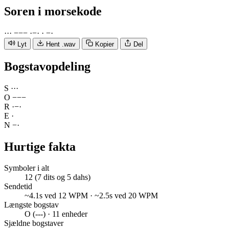
Soren
i morsekode
·
·
·
−
−
−
·
−
·
·
−
·
Lyt
Hent .wav
Kopier
Del
Bogstavopdeling
S
·
·
·
O
−
−
−
R
·
−
·
E
·
N
−
·
Hurtige fakta
Symboler i alt
12 (7 dits og 5 dahs)
Sendetid
~4.1s ved 12 WPM · ~2.5s ved 20 WPM
Længste bogstav
O (---) · 11 enheder
Sjældne bogstaver