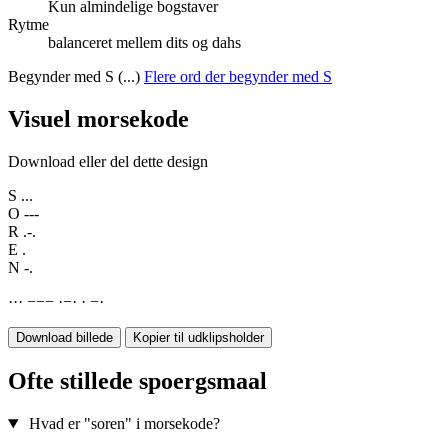
Kun almindelige bogstaver
Rytme
balanceret mellem dits og dahs
Begynder med S (...)
Flere ord der begynder med S
Visuel morsekode
Download eller del dette design
S
...
O
---
R
.-.
E
.
N
-.
·
·
·
−
−
−
·
−
·
·
−
·
Download billede
Kopier til udklipsholder
Ofte stillede spoergsmaal
Hvad er "soren" i morsekode?