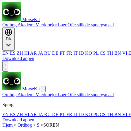
MorseKit
Ordbog
Akademi
Vaerktoejer
Laer
Ofte stillede spoergsmaal
DA
EN
ES
ZH
HI
AR
JA
RU
DE
PT
FR
IT
ID
KO
PL
CS
TH
BN
VI
Download appen
MorseKit
Ordbog
Akademi
Vaerktoejer
Laer
Ofte stillede spoergsmaal
Sprog
EN
ES
ZH
HI
AR
JA
RU
DE
PT
FR
IT
ID
KO
PL
CS
TH
BN
VI
Download appen
Hjem
>
Ordbog
>
S
>
SOREN