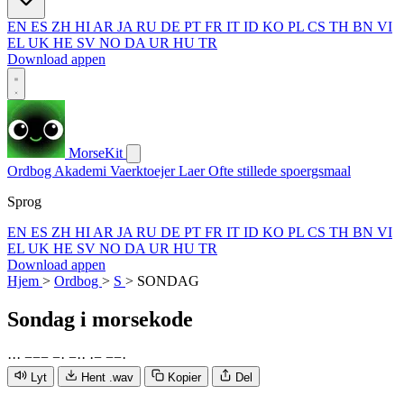
EN
ES
ZH
HI
AR
JA
RU
DE
PT
FR
IT
ID
KO
PL
CS
TH
BN
VI
EL
UK
HE
SV
NO
DA
UR
HU
TR
Download appen
MorseKit
Ordbog
Akademi
Vaerktoejer
Laer
Ofte stillede spoergsmaal
Sprog
EN
ES
ZH
HI
AR
JA
RU
DE
PT
FR
IT
ID
KO
PL
CS
TH
BN
VI
EL
UK
HE
SV
NO
DA
UR
HU
TR
Download appen
Hjem
>
Ordbog
>
S
>
SONDAG
Sondag
i morsekode
·
·
·
−
−
−
−
·
−
·
·
·
−
−
−
·
Lyt
Hent .wav
Kopier
Del