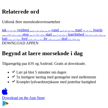
Relaterede ord
Udforsk flere morsekodeoversaettelser
tak
- .- -.-
venligst
...- . -. .-.. .. --
vand
...- .- -. -..
mad
-- .- -..
hjaelp
.... .--- .- . .-..
stop
... - --- .--.
start
... - .- .-. -
kaerlighed
-.- .- . .-. .-.. ..
hab
.... .- -...
fred
..-. .-. . -..
liv
.-.. .. ...-
dod
-.. --- -..
DOWNLOAD APPEN
Begynd at laere morsekode i dag
Tilgaengelig paa iOS og Android. Gratis at downloade.
Lær på blot 5 minutter om dagen
5x hurtigere laering med gentagelse med mellemrum
Komplet lydvaerktoejskasse med justerbar hastighed
Download on the
App Store