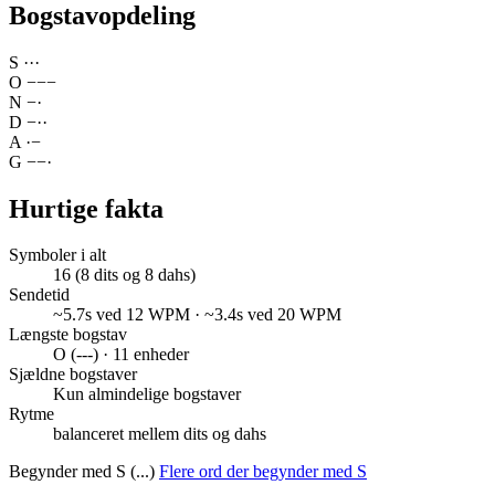
Bogstavopdeling
S
·
·
·
O
−
−
−
N
−
·
D
−
·
·
A
·
−
G
−
−
·
Hurtige fakta
Symboler i alt
16 (8 dits og 8 dahs)
Sendetid
~5.7s ved 12 WPM · ~3.4s ved 20 WPM
Længste bogstav
O (---) · 11 enheder
Sjældne bogstaver
Kun almindelige bogstaver
Rytme
balanceret mellem dits og dahs
Begynder med S (...)
Flere ord der begynder med S