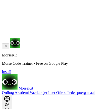
MorseKit
Morse Code Trainer · Free on Google Play
Install
MorseKit
Ordbog
Akademi
Vaerktoejer
Laer
Ofte stillede spoergsmaal
DA