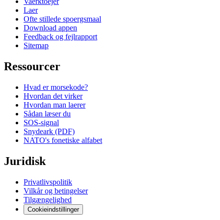
Vaerktoejer
Laer
Ofte stillede spoergsmaal
Download appen
Feedback og fejlrapport
Sitemap
Ressourcer
Hvad er morsekode?
Hvordan det virker
Hvordan man laerer
Sådan læser du
SOS-signal
Snydeark (PDF)
NATO's fonetiske alfabet
Juridisk
Privatlivspolitik
Vilkår og betingelser
Tilgængelighed
Cookieindstillinger