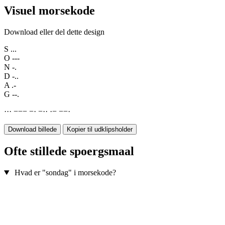
Visuel morsekode
Download eller del dette design
S
...
O
---
N
-.
D
-..
A
.-
G
--.
·
·
·
−
−
−
−
·
−
·
·
·
−
−
−
·
Download billede
Kopier til udklipsholder
Ofte stillede spoergsmaal
Hvad er "sondag" i morsekode?