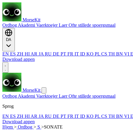
MorseKit
Ordbog
Akademi
Vaerktoejer
Laer
Ofte stillede spoergsmaal
DA
EN
ES
ZH
HI
AR
JA
RU
DE
PT
FR
IT
ID
KO
PL
CS
TH
BN
VI
Download appen
MorseKit
Ordbog
Akademi
Vaerktoejer
Laer
Ofte stillede spoergsmaal
Sprog
EN
ES
ZH
HI
AR
JA
RU
DE
PT
FR
IT
ID
KO
PL
CS
TH
BN
VI
Download appen
Hjem
>
Ordbog
>
S
>
SONATE