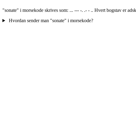
"sonate" i morsekode skrives som: ... --- -. .- - .. Hvert bogstav er ad
Hvordan sender man "sonate" i morsekode?