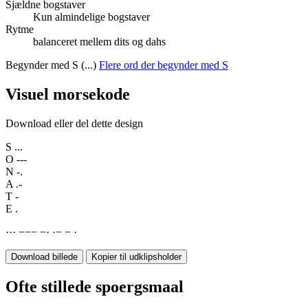
Sjældne bogstaver
Kun almindelige bogstaver
Rytme
balanceret mellem dits og dahs
Begynder med S (...)
Flere ord der begynder med S
Visuel morsekode
Download eller del dette design
S
...
O
---
N
-.
A
.-
T
-
E
.
·
·
·
−
−
−
−
·
·
−
−
·
Download billede
Kopier til udklipsholder
Ofte stillede spoergsmaal