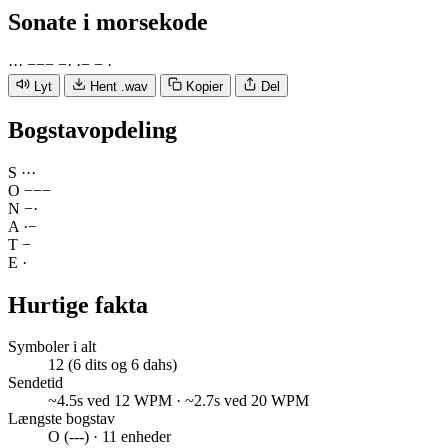
Sonate
i morsekode
·
·
·
−
−
−
−
·
·
−
−
·
Lyt
Hent .wav
Kopier
Del
Bogstavopdeling
S
·
·
·
O
−
−
−
N
−
·
A
·
−
T
−
E
·
Hurtige fakta
Symboler i alt
12 (6 dits og 6 dahs)
Sendetid
~4.5s ved 12 WPM · ~2.7s ved 20 WPM
Længste bogstav
O (---) · 11 enheder