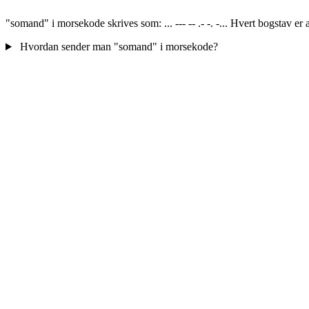
"somand" i morsekode skrives som: ... --- -- .- -. -... Hvert bogstav er
Hvordan sender man "somand" i morsekode?