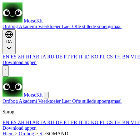
MorseKit
Ordbog
Akademi
Vaerktoejer
Laer
Ofte stillede spoergsmaal
DA
EN
ES
ZH
HI
AR
JA
RU
DE
PT
FR
IT
ID
KO
PL
CS
TH
BN
VI
Download appen
MorseKit
Ordbog
Akademi
Vaerktoejer
Laer
Ofte stillede spoergsmaal
Sprog
EN
ES
ZH
HI
AR
JA
RU
DE
PT
FR
IT
ID
KO
PL
CS
TH
BN
VI
Download appen
Hjem
>
Ordbog
>
S
>
SOMAND