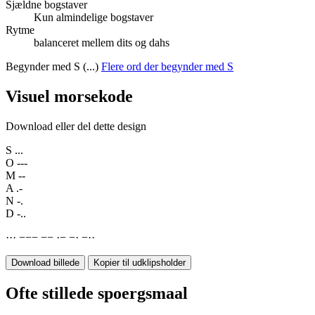
Sjældne bogstaver
Kun almindelige bogstaver
Rytme
balanceret mellem dits og dahs
Begynder med S (...)
Flere ord der begynder med S
Visuel morsekode
Download eller del dette design
S
...
O
---
M
--
A
.-
N
-.
D
-..
·
·
·
−
−
−
−
−
·
−
−
·
−
·
·
Download billede
Kopier til udklipsholder
Ofte stillede spoergsmaal