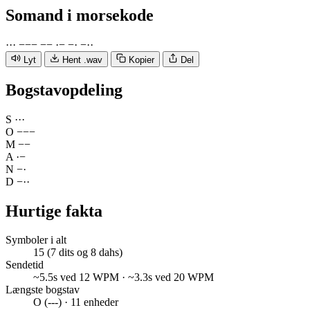
Somand
i morsekode
·
·
·
−
−
−
−
−
·
−
−
·
−
·
·
Lyt
Hent .wav
Kopier
Del
Bogstavopdeling
S
·
·
·
O
−
−
−
M
−
−
A
·
−
N
−
·
D
−
·
·
Hurtige fakta
Symboler i alt
15 (7 dits og 8 dahs)
Sendetid
~5.5s ved 12 WPM · ~3.3s ved 20 WPM
Længste bogstav
O (---) · 11 enheder