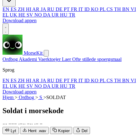
EN
ES
ZH
HI
AR
JA
RU
DE
PT
FR
IT
ID
KO
PL
CS
TH
BN
VI
EL
UK
HE
SV
NO
DA
UR
HU
TR
Download appen
MorseKit
Ordbog
Akademi
Vaerktoejer
Laer
Ofte stillede spoergsmaal
Sprog
EN
ES
ZH
HI
AR
JA
RU
DE
PT
FR
IT
ID
KO
PL
CS
TH
BN
VI
EL
UK
HE
SV
NO
DA
UR
HU
TR
Download appen
Hjem
>
Ordbog
>
S
>
SOLDAT
Soldat
i morsekode
·
·
·
−
−
−
·
−
·
·
−
·
·
·
−
−
Lyt
Hent .wav
Kopier
Del