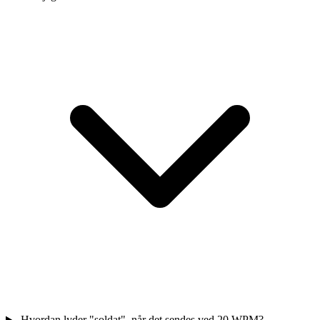
Hvordan lyder "soldat", når det sendes ved 20 WPM?