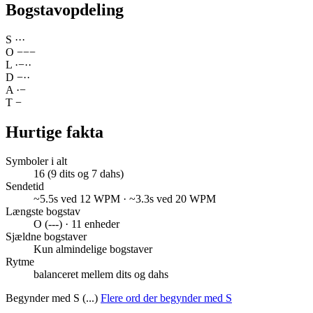
Bogstavopdeling
S
·
·
·
O
−
−
−
L
·
−
·
·
D
−
·
·
A
·
−
T
−
Hurtige fakta
Symboler i alt
16 (9 dits og 7 dahs)
Sendetid
~5.5s ved 12 WPM · ~3.3s ved 20 WPM
Længste bogstav
O (---) · 11 enheder
Sjældne bogstaver
Kun almindelige bogstaver
Rytme
balanceret mellem dits og dahs
Begynder med S (...)
Flere ord der begynder med S