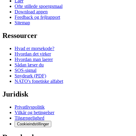
Laer
Ofte stillede spoergsmaal
Download appen
Feedback og fejlrapport
Sitemap
Ressourcer
Hvad er morsekode?
Hvordan det virker
Hvordan man laerer
Sådan læser du
SOS-signal
Snydeark (PDF)
NATO's fonetiske alfabet
Juridisk
Privatlivspolitik
Vilkår og betingelser
Tilgængelighed
Cookieindstillinger