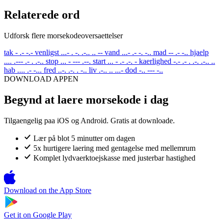
Relaterede ord
Udforsk flere morsekodeoversaettelser
tak
- .- -.-
venligst
...- . -. .-.. .. --
vand
...- .- -. -..
mad
-- .- -..
hjaelp
.... .--- .- . .-..
stop
... - --- .--.
start
... - .- .-. -
kaerlighed
-.- .- . .-. .-.. ..
hab
.... .- -...
fred
..-. .-. . -..
liv
.-.. .. ...-
dod
-.. --- -..
DOWNLOAD APPEN
Begynd at laere morsekode i dag
Tilgaengelig paa iOS og Android. Gratis at downloade.
Lær på blot 5 minutter om dagen
5x hurtigere laering med gentagelse med mellemrum
Komplet lydvaerktoejskasse med justerbar hastighed
Download on the
App Store
Get it on
Google Play