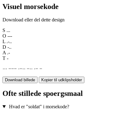
Visuel morsekode
Download eller del dette design
S
...
O
---
L
.-..
D
-..
A
.-
T
-
·
·
·
−
−
−
·
−
·
·
−
·
·
·
−
−
Download billede
Kopier til udklipsholder
Ofte stillede spoergsmaal
Hvad er "soldat" i morsekode?