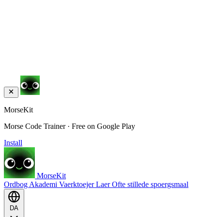
MorseKit
Morse Code Trainer · Free on Google Play
Install
MorseKit
Ordbog
Akademi
Vaerktoejer
Laer
Ofte stillede spoergsmaal
DA