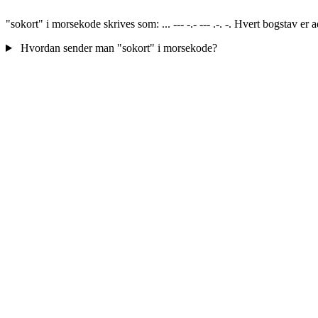
"sokort" i morsekode skrives som: ... --- -.- --- .-. -. Hvert bogstav er
Hvordan sender man "sokort" i morsekode?