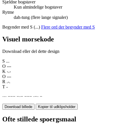
Sjældne bogstaver
Kun almindelige bogstaver
Rytme
dah-tung (flere lange signaler)
Begynder med S (...)
Flere ord der begynder med S
Visuel morsekode
Download eller del dette design
S
...
O
---
K
-.-
O
---
R
.-.
T
-
·
·
·
−
−
−
−
·
−
−
−
−
·
−
·
−
Download billede
Kopier til udklipsholder
Ofte stillede spoergsmaal