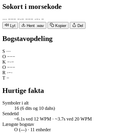
Sokort
i morsekode
·
·
·
−
−
−
−
·
−
−
−
−
·
−
·
−
Lyt
Hent .wav
Kopier
Del
Bogstavopdeling
S
·
·
·
O
−
−
−
K
−
·
−
O
−
−
−
R
·
−
·
T
−
Hurtige fakta
Symboler i alt
16 (6 dits og 10 dahs)
Sendetid
~6.1s ved 12 WPM · ~3.7s ved 20 WPM
Længste bogstav
O (---) · 11 enheder