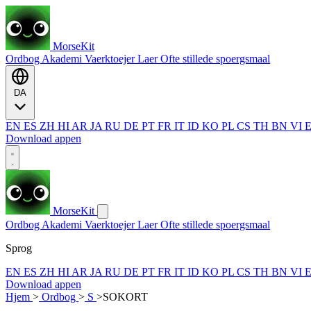
MorseKit
Ordbog
Akademi
Vaerktoejer
Laer
Ofte stillede spoergsmaal
DA
EN
ES
ZH
HI
AR
JA
RU
DE
PT
FR
IT
ID
KO
PL
CS
TH
BN
VI
Download appen
MorseKit
Ordbog
Akademi
Vaerktoejer
Laer
Ofte stillede spoergsmaal
Sprog
EN
ES
ZH
HI
AR
JA
RU
DE
PT
FR
IT
ID
KO
PL
CS
TH
BN
VI
Download appen
Hjem
>
Ordbog
>
S
>
SOKORT