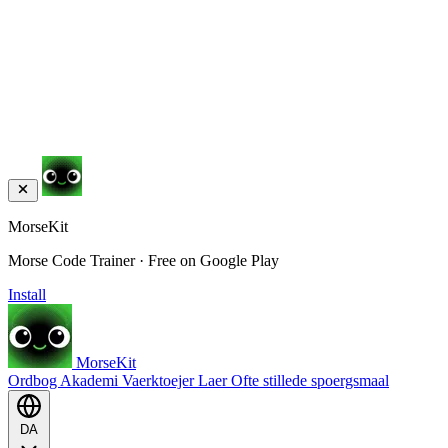
MorseKit
Morse Code Trainer · Free on Google Play
Install
MorseKit
Ordbog
Akademi
Vaerktoejer
Laer
Ofte stillede spoergsmaal
DA