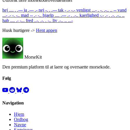
Udforsk flere morsekodeoversaettelser
hej
.... . .---
ja
.--- .-
nej
-. . .---
tak
- .- -.-
venligst
...- . -. .-.. .. --
vand
...- .- -. -..
mad
-- .- -..
hjaelp
.... .--- .- . .-..
kaerlighed
-.- .- . .-. .-.. ..
hab
.... .- -...
fred
..-. .-. . -..
liv
.-.. .. ...-
Husk hurtigere ->
Hent appen
MorseKit
Den premium platform til at laere og oversaette morsekode.
Følg
Navigation
Hjem
Ordbog
Navne
Sætninger