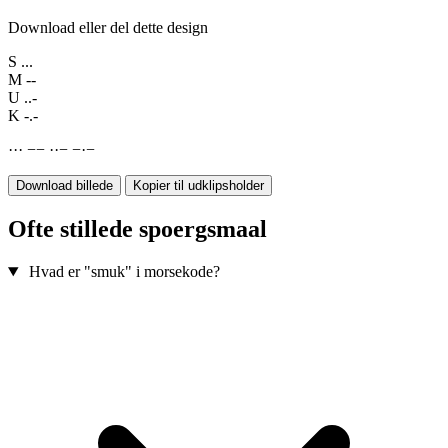
Download eller del dette design
S
...
M
--
U
..-
K
-.-
·
·
·
−
−
·
·
−
−
·
−
Download billede
Kopier til udklipsholder
Ofte stillede spoergsmaal
Hvad er "smuk" i morsekode?