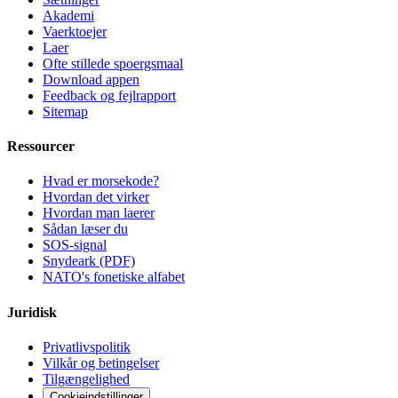
Akademi
Vaerktoejer
Laer
Ofte stillede spoergsmaal
Download appen
Feedback og fejlrapport
Sitemap
Ressourcer
Hvad er morsekode?
Hvordan det virker
Hvordan man laerer
Sådan læser du
SOS-signal
Snydeark (PDF)
NATO's fonetiske alfabet
Juridisk
Privatlivspolitik
Vilkår og betingelser
Tilgængelighed
Cookieindstillinger