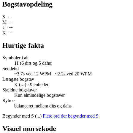
Bogstavopdeling
S
·
·
·
M
−
−
U
·
·
−
K
−
·
−
Hurtige fakta
Symboler i alt
11 (6 dits og 5 dahs)
Sendetid
~3.7s ved 12 WPM · ~2.2s ved 20 WPM
Længste bogstav
K (-.-) · 9 enheder
Sjældne bogstaver
Kun almindelige bogstaver
Rytme
balanceret mellem dits og dahs
Begynder med S (...)
Flere ord der begynder med S
Visuel morsekode