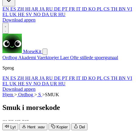
EN
ES
ZH
HI
AR
JA
RU
DE
PT
FR
IT
ID
KO
PL
CS
TH
BN
VI
EL
UK
HE
SV
NO
DA
UR
HU
Download appen
MorseKit
Ordbog
Akademi
Vaerktoejer
Laer
Ofte stillede spoergsmaal
Sprog
EN
ES
ZH
HI
AR
JA
RU
DE
PT
FR
IT
ID
KO
PL
CS
TH
BN
VI
EL
UK
HE
SV
NO
DA
UR
HU
Download appen
Hjem
>
Ordbog
>
S
>
SMUK
Smuk
i morsekode
·
·
·
−
−
·
·
−
−
·
−
Lyt
Hent .wav
Kopier
Del