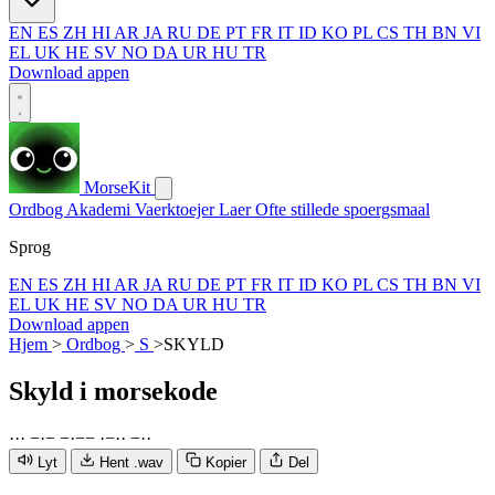
EN
ES
ZH
HI
AR
JA
RU
DE
PT
FR
IT
ID
KO
PL
CS
TH
BN
VI
EL
UK
HE
SV
NO
DA
UR
HU
TR
Download appen
MorseKit
Ordbog
Akademi
Vaerktoejer
Laer
Ofte stillede spoergsmaal
Sprog
EN
ES
ZH
HI
AR
JA
RU
DE
PT
FR
IT
ID
KO
PL
CS
TH
BN
VI
EL
UK
HE
SV
NO
DA
UR
HU
TR
Download appen
Hjem
>
Ordbog
>
S
>
SKYLD
Skyld
i morsekode
·
·
·
−
·
−
−
·
−
−
·
−
·
·
−
·
·
Lyt
Hent .wav
Kopier
Del