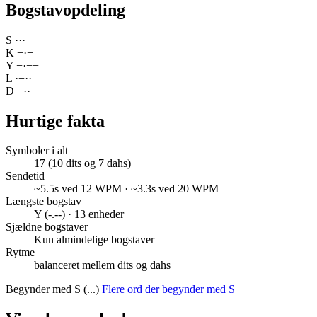
Bogstavopdeling
S
·
·
·
K
−
·
−
Y
−
·
−
−
L
·
−
·
·
D
−
·
·
Hurtige fakta
Symboler i alt
17 (10 dits og 7 dahs)
Sendetid
~5.5s ved 12 WPM · ~3.3s ved 20 WPM
Længste bogstav
Y (-.--) · 13 enheder
Sjældne bogstaver
Kun almindelige bogstaver
Rytme
balanceret mellem dits og dahs
Begynder med S (...)
Flere ord der begynder med S