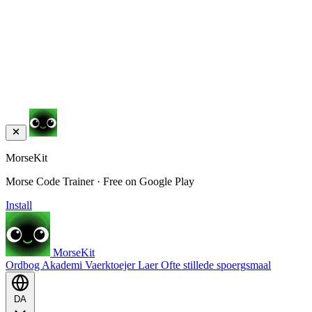
MorseKit
Morse Code Trainer · Free on Google Play
Install
MorseKit
Ordbog
Akademi
Vaerktoejer
Laer
Ofte stillede spoergsmaal
DA