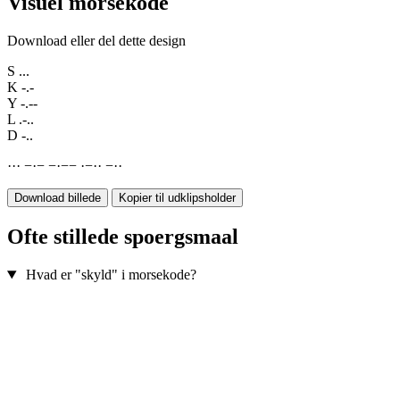
Visuel morsekode
Download eller del dette design
S
...
K
-.-
Y
-.--
L
.-..
D
-..
·
·
·
−
·
−
−
·
−
−
·
−
·
·
−
·
·
Download billede
Kopier til udklipsholder
Ofte stillede spoergsmaal
Hvad er "skyld" i morsekode?