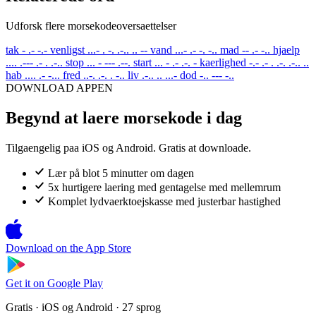
Udforsk flere morsekodeoversaettelser
tak
- .- -.-
venligst
...- . -. .-.. .. --
vand
...- .- -. -..
mad
-- .- -..
hjaelp
.... .--- .- . .-..
stop
... - --- .--.
start
... - .- .-. -
kaerlighed
-.- .- . .-. .-.. ..
hab
.... .- -...
fred
..-. .-. . -..
liv
.-.. .. ...-
dod
-.. --- -..
DOWNLOAD APPEN
Begynd at laere morsekode i dag
Tilgaengelig paa iOS og Android. Gratis at downloade.
Lær på blot 5 minutter om dagen
5x hurtigere laering med gentagelse med mellemrum
Komplet lydvaerktoejskasse med justerbar hastighed
Download on the
App Store
Get it on
Google Play
Gratis · iOS og Android · 27 sprog