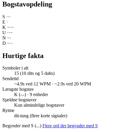
Bogstavopdeling
S
·
·
·
E
·
K
−
·
−
U
·
·
−
N
−
·
D
−
·
·
Hurtige fakta
Symboler i alt
15 (10 dits og 5 dahs)
Sendetid
~4.9s ved 12 WPM · ~2.9s ved 20 WPM
Længste bogstav
K (-.-) · 9 enheder
Sjældne bogstaver
Kun almindelige bogstaver
Rytme
dit-tung (flere korte signaler)
Begynder med S (...)
Flere ord der begynder med S