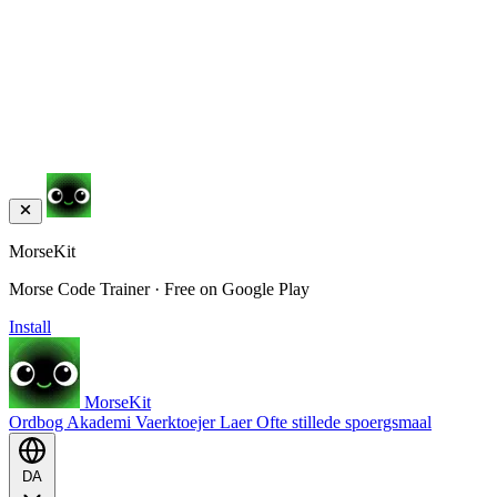
MorseKit
Morse Code Trainer · Free on Google Play
Install
MorseKit
Ordbog
Akademi
Vaerktoejer
Laer
Ofte stillede spoergsmaal
DA