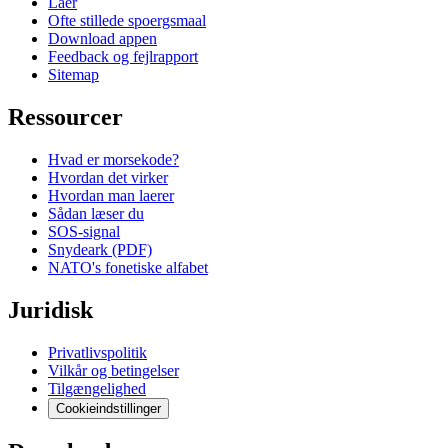
Laer
Ofte stillede spoergsmaal
Download appen
Feedback og fejlrapport
Sitemap
Ressourcer
Hvad er morsekode?
Hvordan det virker
Hvordan man laerer
Sådan læser du
SOS-signal
Snydeark (PDF)
NATO's fonetiske alfabet
Juridisk
Privatlivspolitik
Vilkår og betingelser
Tilgængelighed
Cookieindstillinger