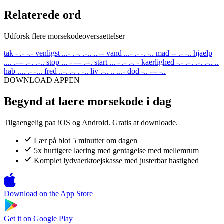
Relaterede ord
Udforsk flere morsekodeoversaettelser
tak
- .- -.-
venligst
...- . -. .-.. .. --
vand
...- .- -. -..
mad
-- .- -..
hjaelp
.... .--- .- . .-..
stop
... - --- .--.
start
... - .- .-. -
kaerlighed
-.- .- . .-. .-.. ..
hab
.... .- -...
fred
..-. .-. . -..
liv
.-.. .. ...-
dod
-.. --- -..
DOWNLOAD APPEN
Begynd at laere morsekode i dag
Tilgaengelig paa iOS og Android. Gratis at downloade.
Lær på blot 5 minutter om dagen
5x hurtigere laering med gentagelse med mellemrum
Komplet lydvaerktoejskasse med justerbar hastighed
Download on the
App Store
Get it on
Google Play