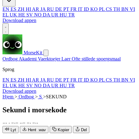
EN
ES
ZH
HI
AR
JA
RU
DE
PT
FR
IT
ID
KO
PL
CS
TH
BN
VI
EL
UK
HE
SV
NO
DA
UR
HU
TR
Download appen
MorseKit
Ordbog
Akademi
Vaerktoejer
Laer
Ofte stillede spoergsmaal
Sprog
EN
ES
ZH
HI
AR
JA
RU
DE
PT
FR
IT
ID
KO
PL
CS
TH
BN
VI
EL
UK
HE
SV
NO
DA
UR
HU
TR
Download appen
Hjem
>
Ordbog
>
S
>
SEKUND
Sekund
i morsekode
·
·
·
·
−
·
−
·
·
−
−
·
−
·
·
Lyt
Hent .wav
Kopier
Del