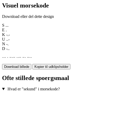
Visuel morsekode
Download eller del dette design
S
...
E
.
K
-.-
U
..-
N
-.
D
-..
·
·
·
·
−
·
−
·
·
−
−
·
−
·
·
Download billede
Kopier til udklipsholder
Ofte stillede spoergsmaal
Hvad er "sekund" i morsekode?