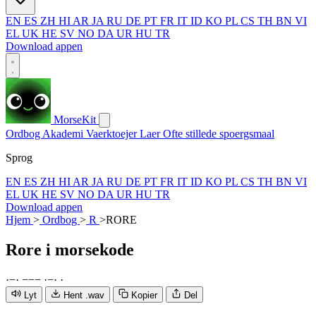
EN
ES
ZH
HI
AR
JA
RU
DE
PT
FR
IT
ID
KO
PL
CS
TH
BN
VI
EL
UK
HE
SV
NO
DA
UR
HU
TR
Download appen
MorseKit
Ordbog
Akademi
Vaerktoejer
Laer
Ofte stillede spoergsmaal
Sprog
EN
ES
ZH
HI
AR
JA
RU
DE
PT
FR
IT
ID
KO
PL
CS
TH
BN
VI
EL
UK
HE
SV
NO
DA
UR
HU
TR
Download appen
Hjem
>
Ordbog
>
R
>
RORE
Rore
i morsekode
·
−
·
−
−
−
·
−
·
·
Lyt
Hent .wav
Kopier
Del