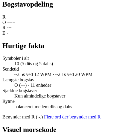
Bogstavopdeling
R
·
−
·
O
−
−
−
R
·
−
·
E
·
Hurtige fakta
Symboler i alt
10 (5 dits og 5 dahs)
Sendetid
~3.5s ved 12 WPM · ~2.1s ved 20 WPM
Længste bogstav
O (---) · 11 enheder
Sjældne bogstaver
Kun almindelige bogstaver
Rytme
balanceret mellem dits og dahs
Begynder med R (.-.)
Flere ord der begynder med R
Visuel morsekode