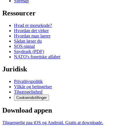
Sitemap
Ressourcer
Hvad er morsekode?
Hvordan det virker
Hvordan man laerer
Sådan læser du
SOS-signal
Snydeark (PDF)
NATO's fonetiske alfabet
Juridisk
Privatlivspolitik
Vilkår og betingelser
Tilgængelighed
Cookieindstillinger
Download appen
Tilgaengelig paa iOS og Android. Gratis at downloade.