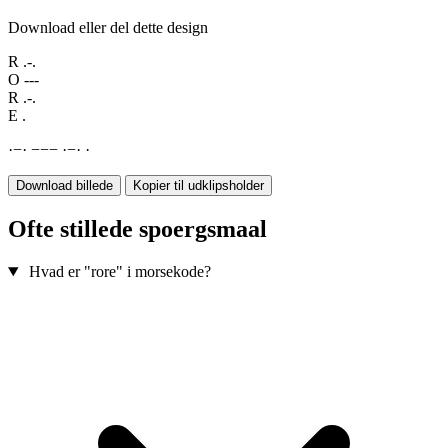
Download eller del dette design
R
.-.
O
---
R
.-.
E
.
·
−
·
−
−
−
·
−
·
·
Download billede
Kopier til udklipsholder
Ofte stillede spoergsmaal
Hvad er "rore" i morsekode?