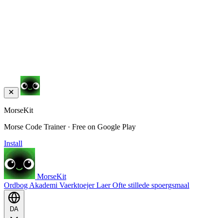
MorseKit
Morse Code Trainer · Free on Google Play
Install
MorseKit
Ordbog
Akademi
Vaerktoejer
Laer
Ofte stillede spoergsmaal
DA