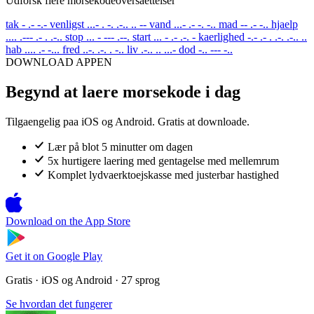
Udforsk flere morsekodeoversaettelser
tak
- .- -.-
venligst
...- . -. .-.. .. --
vand
...- .- -. -..
mad
-- .- -..
hjaelp
.... .--- .- . .-..
stop
... - --- .--.
start
... - .- .-. -
kaerlighed
-.- .- . .-. .-.. ..
hab
.... .- -...
fred
..-. .-. . -..
liv
.-.. .. ...-
dod
-.. --- -..
DOWNLOAD APPEN
Begynd at laere morsekode i dag
Tilgaengelig paa iOS og Android. Gratis at downloade.
Lær på blot 5 minutter om dagen
5x hurtigere laering med gentagelse med mellemrum
Komplet lydvaerktoejskasse med justerbar hastighed
Download on the
App Store
Get it on
Google Play
Gratis · iOS og Android · 27 sprog
Se hvordan det fungerer