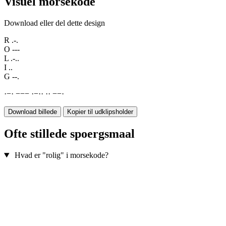
Visuel morsekode
Download eller del dette design
R
.-.
O
---
L
.-..
I
..
G
--.
·
−
·
−
−
−
·
−
·
·
·
·
−
−
·
Download billede
Kopier til udklipsholder
Ofte stillede spoergsmaal
Hvad er "rolig" i morsekode?