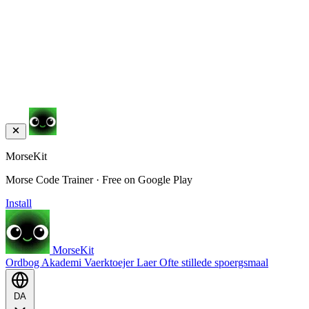
MorseKit
Morse Code Trainer · Free on Google Play
Install
MorseKit
Ordbog
Akademi
Vaerktoejer
Laer
Ofte stillede spoergsmaal
DA