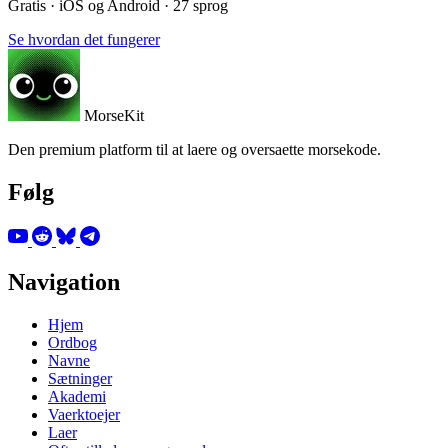
Gratis · iOS og Android · 27 sprog
Se hvordan det fungerer
MorseKit
Den premium platform til at laere og oversaette morsekode.
Følg
Navigation
Hjem
Ordbog
Navne
Sætninger
Akademi
Vaerktoejer
Laer