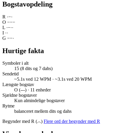
Bogstavopdeling
R
·
−
·
O
−
−
−
L
·
−
·
·
I
·
·
G
−
−
·
Hurtige fakta
Symboler i alt
15 (8 dits og 7 dahs)
Sendetid
~5.1s ved 12 WPM · ~3.1s ved 20 WPM
Længste bogstav
O (---) · 11 enheder
Sjældne bogstaver
Kun almindelige bogstaver
Rytme
balanceret mellem dits og dahs
Begynder med R (.-.)
Flere ord der begynder med R