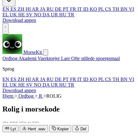
EN
ES
ZH
HI
AR
JA
RU
DE
PT
FR
IT
ID
KO
PL
CS
TH
BN
VI
EL
UK
HE
SV
NO
DA
UR
HU
TR
Download appen
MorseKit
Ordbog
Akademi
Vaerktoejer
Laer
Ofte stillede spoergsmaal
Sprog
EN
ES
ZH
HI
AR
JA
RU
DE
PT
FR
IT
ID
KO
PL
CS
TH
BN
VI
EL
UK
HE
SV
NO
DA
UR
HU
TR
Download appen
Hjem
>
Ordbog
>
R
>
ROLIG
Rolig
i morsekode
·
−
·
−
−
−
·
−
·
·
·
·
−
−
·
Lyt
Hent .wav
Kopier
Del