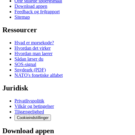
Ofte stillede spoergsmaal
Download appen
Feedback og fejlrapport
Sitemap
Ressourcer
Hvad er morsekode?
Hvordan det virker
Hvordan man laerer
Sådan læser du
SOS-signal
Snydeark (PDF)
NATO's fonetiske alfabet
Juridisk
Privatlivspolitik
Vilkår og betingelser
Tilgængelighed
Cookieindstillinger
Download appen