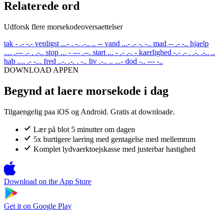
Relaterede ord
Udforsk flere morsekodeoversaettelser
tak
- .- -.-
venligst
...- . -. .-.. .. --
vand
...- .- -. -..
mad
-- .- -..
hjaelp
.... .--- .- . .-..
stop
... - --- .--.
start
... - .- .-. -
kaerlighed
-.- .- . .-. .-.. ..
hab
.... .- -...
fred
..-. .-. . -..
liv
.-.. .. ...-
dod
-.. --- -..
DOWNLOAD APPEN
Begynd at laere morsekode i dag
Tilgaengelig paa iOS og Android. Gratis at downloade.
Lær på blot 5 minutter om dagen
5x hurtigere laering med gentagelse med mellemrum
Komplet lydvaerktoejskasse med justerbar hastighed
Download on the
App Store
Get it on
Google Play