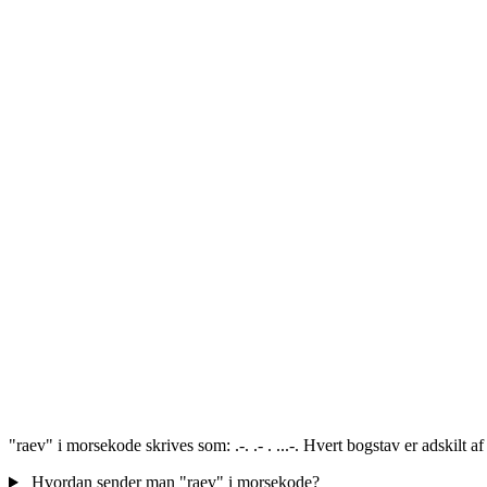
"raev" i morsekode skrives som: .-. .- . ...-. Hvert bogstav er adskilt 
Hvordan sender man "raev" i morsekode?