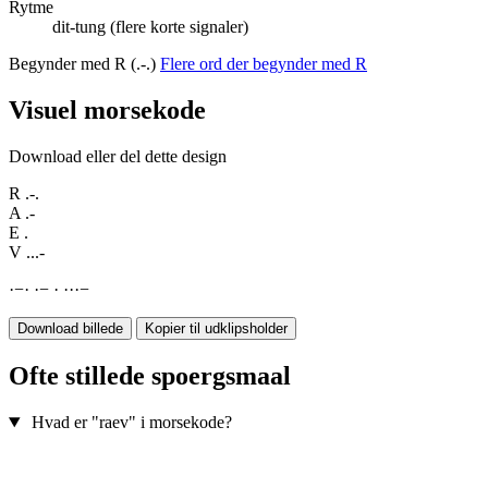
Rytme
dit-tung (flere korte signaler)
Begynder med R (.-.)
Flere ord der begynder med R
Visuel morsekode
Download eller del dette design
R
.-.
A
.-
E
.
V
...-
·
−
·
·
−
·
·
·
·
−
Download billede
Kopier til udklipsholder
Ofte stillede spoergsmaal
Hvad er "raev" i morsekode?