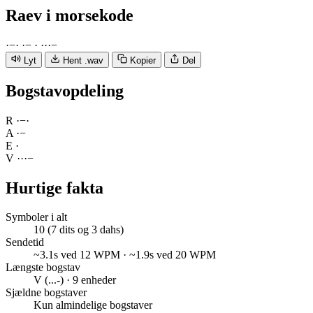
Raev
i morsekode
·
−
·
·
−
·
·
·
·
−
Lyt
Hent .wav
Kopier
Del
Bogstavopdeling
R
·
−
·
A
·
−
E
·
V
·
·
·
−
Hurtige fakta
Symboler i alt
10 (7 dits og 3 dahs)
Sendetid
~3.1s ved 12 WPM · ~1.9s ved 20 WPM
Længste bogstav
V (...-) · 9 enheder
Sjældne bogstaver
Kun almindelige bogstaver