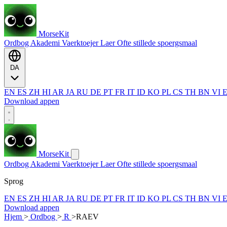
MorseKit
Ordbog
Akademi
Vaerktoejer
Laer
Ofte stillede spoergsmaal
DA
EN
ES
ZH
HI
AR
JA
RU
DE
PT
FR
IT
ID
KO
PL
CS
TH
BN
VI
Download appen
MorseKit
Ordbog
Akademi
Vaerktoejer
Laer
Ofte stillede spoergsmaal
Sprog
EN
ES
ZH
HI
AR
JA
RU
DE
PT
FR
IT
ID
KO
PL
CS
TH
BN
VI
Download appen
Hjem
>
Ordbog
>
R
>
RAEV