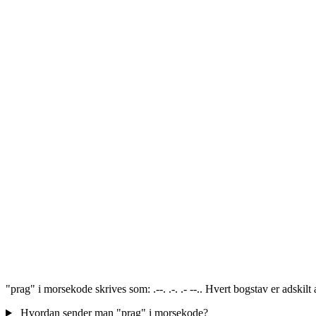
"prag" i morsekode skrives som: .--. .-. .- --.. Hvert bogstav er adskil
Hvordan sender man "prag" i morsekode?