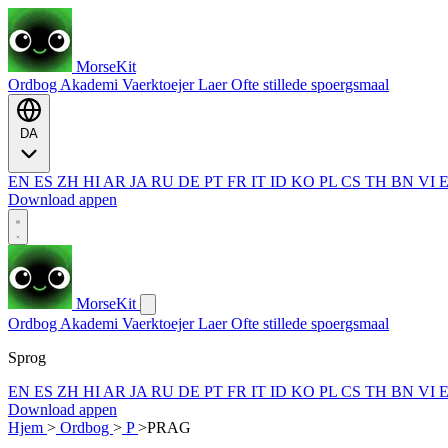
MorseKit
Ordbog
Akademi
Vaerktoejer
Laer
Ofte stillede spoergsmaal
DA
EN
ES
ZH
HI
AR
JA
RU
DE
PT
FR
IT
ID
KO
PL
CS
TH
BN
VI
Download appen
MorseKit
Ordbog
Akademi
Vaerktoejer
Laer
Ofte stillede spoergsmaal
Sprog
EN
ES
ZH
HI
AR
JA
RU
DE
PT
FR
IT
ID
KO
PL
CS
TH
BN
VI
Download appen
Hjem
>
Ordbog
>
P
>
PRAG