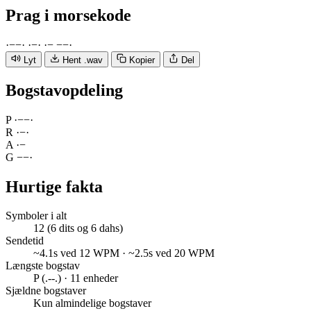
Prag
i morsekode
·
−
−
·
·
−
·
·
−
−
−
·
Lyt
Hent .wav
Kopier
Del
Bogstavopdeling
P
·
−
−
·
R
·
−
·
A
·
−
G
−
−
·
Hurtige fakta
Symboler i alt
12 (6 dits og 6 dahs)
Sendetid
~4.1s ved 12 WPM · ~2.5s ved 20 WPM
Længste bogstav
P (.--.) · 11 enheder
Sjældne bogstaver
Kun almindelige bogstaver