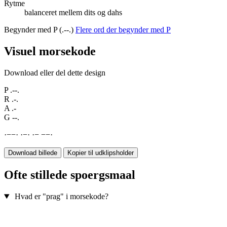
Rytme
balanceret mellem dits og dahs
Begynder med P (.--.)
Flere ord der begynder med P
Visuel morsekode
Download eller del dette design
P
.--.
R
.-.
A
.-
G
--.
·
−
−
·
·
−
·
·
−
−
−
·
Download billede
Kopier til udklipsholder
Ofte stillede spoergsmaal
Hvad er "prag" i morsekode?