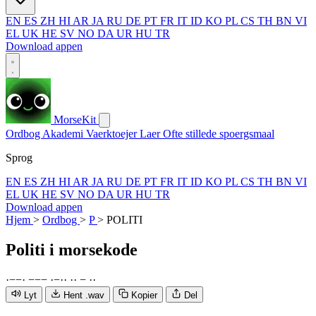
EN
ES
ZH
HI
AR
JA
RU
DE
PT
FR
IT
ID
KO
PL
CS
TH
BN
VI
EL
UK
HE
SV
NO
DA
UR
HU
TR
Download appen
MorseKit
Ordbog
Akademi
Vaerktoejer
Laer
Ofte stillede spoergsmaal
Sprog
EN
ES
ZH
HI
AR
JA
RU
DE
PT
FR
IT
ID
KO
PL
CS
TH
BN
VI
EL
UK
HE
SV
NO
DA
UR
HU
TR
Download appen
Hjem
>
Ordbog
>
P
>
POLITI
Politi
i morsekode
·
−
−
·
−
−
−
·
−
·
·
·
·
−
·
·
Lyt
Hent .wav
Kopier
Del