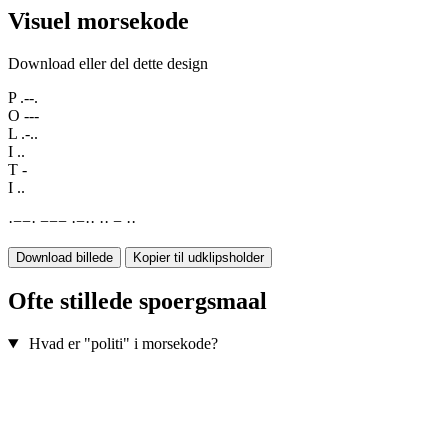
Visuel morsekode
Download eller del dette design
P
.--.
O
---
L
.-..
I
..
T
-
I
..
·
−
−
·
−
−
−
·
−
·
·
·
·
−
·
·
Download billede
Kopier til udklipsholder
Ofte stillede spoergsmaal
Hvad er "politi" i morsekode?