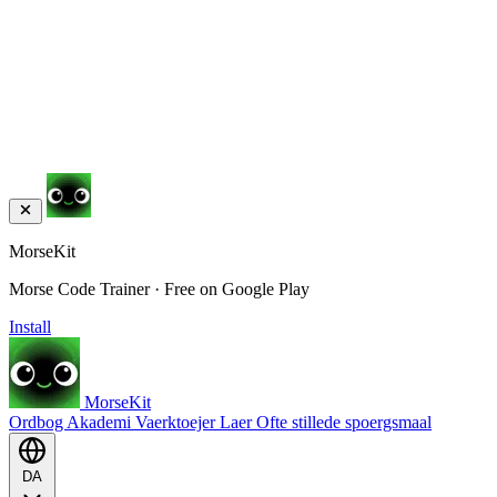
MorseKit
Morse Code Trainer · Free on Google Play
Install
MorseKit
Ordbog
Akademi
Vaerktoejer
Laer
Ofte stillede spoergsmaal
DA