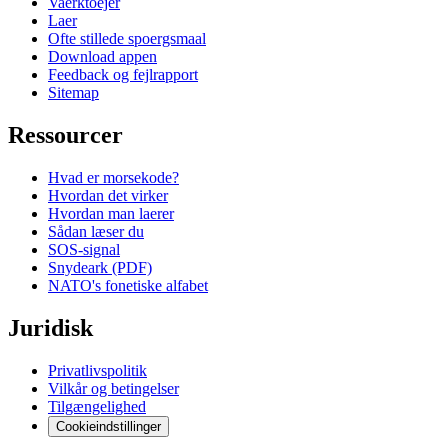
Vaerktoejer
Laer
Ofte stillede spoergsmaal
Download appen
Feedback og fejlrapport
Sitemap
Ressourcer
Hvad er morsekode?
Hvordan det virker
Hvordan man laerer
Sådan læser du
SOS-signal
Snydeark (PDF)
NATO's fonetiske alfabet
Juridisk
Privatlivspolitik
Vilkår og betingelser
Tilgængelighed
Cookieindstillinger