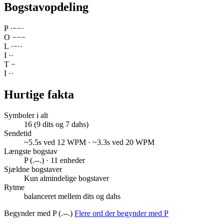
Bogstavopdeling
P
·
−
−
·
O
−
−
−
L
·
−
·
·
I
·
·
T
−
I
·
·
Hurtige fakta
Symboler i alt
16 (9 dits og 7 dahs)
Sendetid
~5.5s ved 12 WPM · ~3.3s ved 20 WPM
Længste bogstav
P (.--.) · 11 enheder
Sjældne bogstaver
Kun almindelige bogstaver
Rytme
balanceret mellem dits og dahs
Begynder med P (.--.)
Flere ord der begynder med P