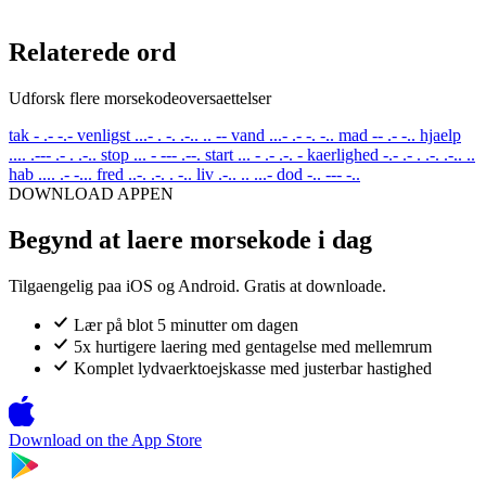
Relaterede ord
Udforsk flere morsekodeoversaettelser
tak
- .- -.-
venligst
...- . -. .-.. .. --
vand
...- .- -. -..
mad
-- .- -..
hjaelp
.... .--- .- . .-..
stop
... - --- .--.
start
... - .- .-. -
kaerlighed
-.- .- . .-. .-.. ..
hab
.... .- -...
fred
..-. .-. . -..
liv
.-.. .. ...-
dod
-.. --- -..
DOWNLOAD APPEN
Begynd at laere morsekode i dag
Tilgaengelig paa iOS og Android. Gratis at downloade.
Lær på blot 5 minutter om dagen
5x hurtigere laering med gentagelse med mellemrum
Komplet lydvaerktoejskasse med justerbar hastighed
Download on the
App Store