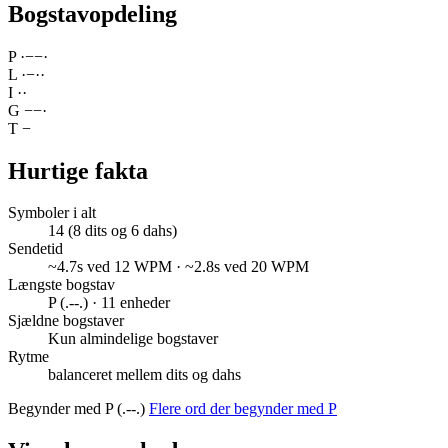
Bogstavopdeling
P
·
−
−
·
L
·
−
·
·
I
·
·
G
−
−
·
T
−
Hurtige fakta
Symboler i alt
14 (8 dits og 6 dahs)
Sendetid
~4.7s ved 12 WPM · ~2.8s ved 20 WPM
Længste bogstav
P (.--.) · 11 enheder
Sjældne bogstaver
Kun almindelige bogstaver
Rytme
balanceret mellem dits og dahs
Begynder med P (.--.)
Flere ord der begynder med P