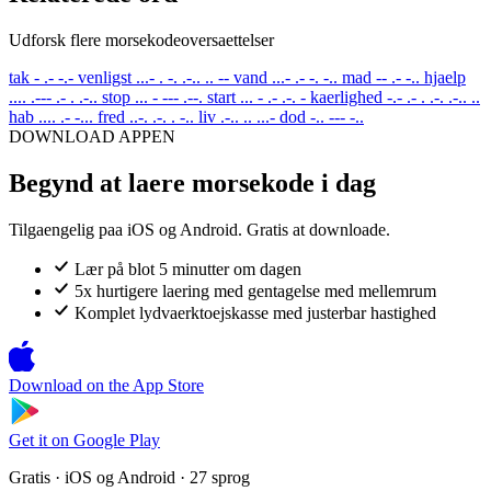
Udforsk flere morsekodeoversaettelser
tak
- .- -.-
venligst
...- . -. .-.. .. --
vand
...- .- -. -..
mad
-- .- -..
hjaelp
.... .--- .- . .-..
stop
... - --- .--.
start
... - .- .-. -
kaerlighed
-.- .- . .-. .-.. ..
hab
.... .- -...
fred
..-. .-. . -..
liv
.-.. .. ...-
dod
-.. --- -..
DOWNLOAD APPEN
Begynd at laere morsekode i dag
Tilgaengelig paa iOS og Android. Gratis at downloade.
Lær på blot 5 minutter om dagen
5x hurtigere laering med gentagelse med mellemrum
Komplet lydvaerktoejskasse med justerbar hastighed
Download on the
App Store
Get it on
Google Play
Gratis · iOS og Android · 27 sprog