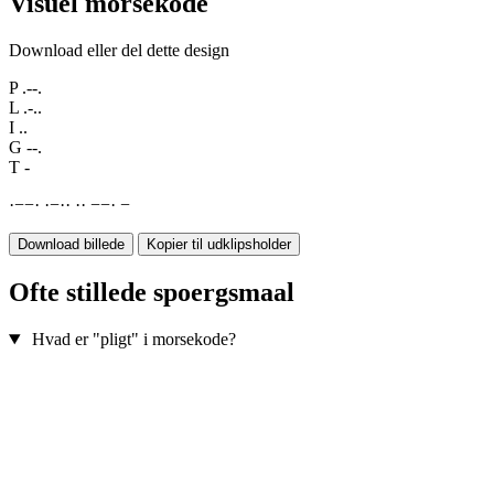
Visuel morsekode
Download eller del dette design
P
.--.
L
.-..
I
..
G
--.
T
-
·
−
−
·
·
−
·
·
·
·
−
−
·
−
Download billede
Kopier til udklipsholder
Ofte stillede spoergsmaal
Hvad er "pligt" i morsekode?