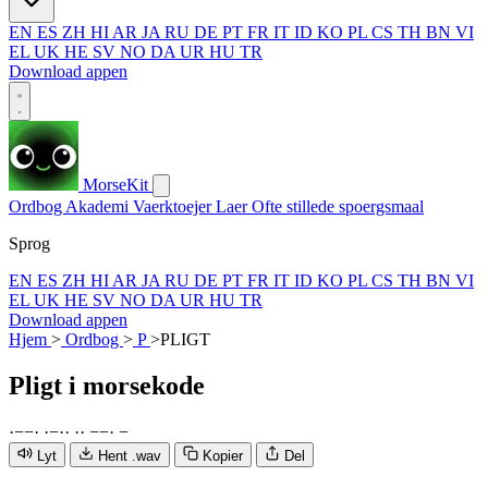
EN
ES
ZH
HI
AR
JA
RU
DE
PT
FR
IT
ID
KO
PL
CS
TH
BN
VI
EL
UK
HE
SV
NO
DA
UR
HU
TR
Download appen
MorseKit
Ordbog
Akademi
Vaerktoejer
Laer
Ofte stillede spoergsmaal
Sprog
EN
ES
ZH
HI
AR
JA
RU
DE
PT
FR
IT
ID
KO
PL
CS
TH
BN
VI
EL
UK
HE
SV
NO
DA
UR
HU
TR
Download appen
Hjem
>
Ordbog
>
P
>
PLIGT
Pligt
i morsekode
·
−
−
·
·
−
·
·
·
·
−
−
·
−
Lyt
Hent .wav
Kopier
Del