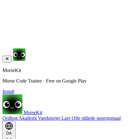
MorseKit
Morse Code Trainer · Free on Google Play
Install
MorseKit
Ordbog
Akademi
Vaerktoejer
Laer
Ofte stillede spoergsmaal
DA