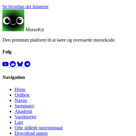
Se hvordan det fungerer
MorseKit
Den premium platform til at laere og oversaette morsekode.
Følg
Navigation
Hjem
Ordbog
Navne
Sætninger
Akademi
Vaerktoejer
Laer
Ofte stillede spoergsmaal
Download appen