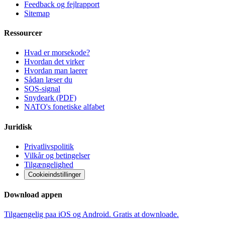
Feedback og fejlrapport
Sitemap
Ressourcer
Hvad er morsekode?
Hvordan det virker
Hvordan man laerer
Sådan læser du
SOS-signal
Snydeark (PDF)
NATO's fonetiske alfabet
Juridisk
Privatlivspolitik
Vilkår og betingelser
Tilgængelighed
Cookieindstillinger
Download appen
Tilgaengelig paa iOS og Android. Gratis at downloade.