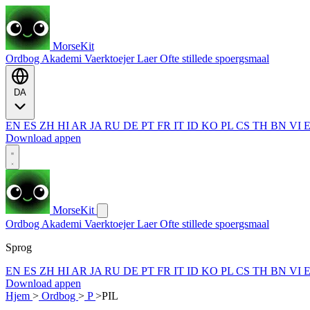
MorseKit
Ordbog
Akademi
Vaerktoejer
Laer
Ofte stillede spoergsmaal
DA
EN
ES
ZH
HI
AR
JA
RU
DE
PT
FR
IT
ID
KO
PL
CS
TH
BN
VI
Download appen
MorseKit
Ordbog
Akademi
Vaerktoejer
Laer
Ofte stillede spoergsmaal
Sprog
EN
ES
ZH
HI
AR
JA
RU
DE
PT
FR
IT
ID
KO
PL
CS
TH
BN
VI
Download appen
Hjem
>
Ordbog
>
P
>
PIL