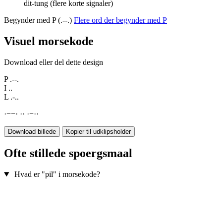
dit-tung (flere korte signaler)
Begynder med P (.--.)
Flere ord der begynder med P
Visuel morsekode
Download eller del dette design
P
.--.
I
..
L
.-..
·
−
−
·
·
·
·
−
·
·
Download billede
Kopier til udklipsholder
Ofte stillede spoergsmaal
Hvad er "pil" i morsekode?