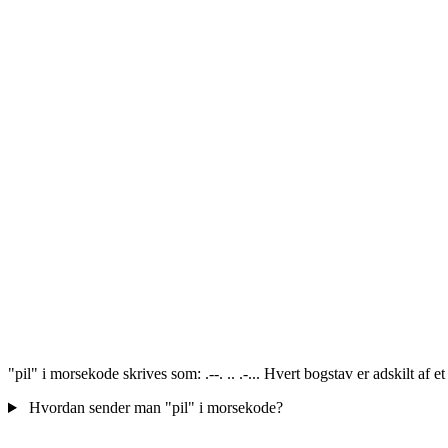
"pil" i morsekode skrives som: .--. .. .-... Hvert bogstav er adskilt af
Hvordan sender man "pil" i morsekode?