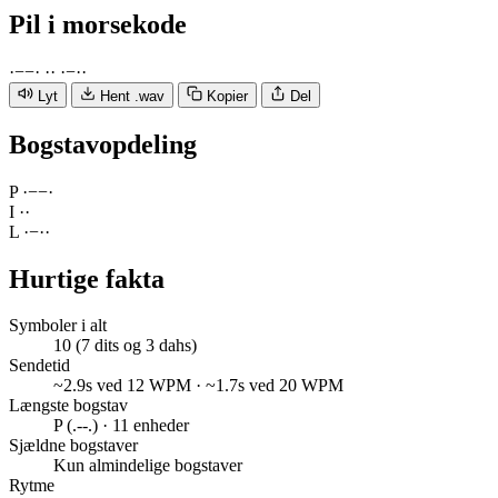
Pil
i morsekode
·
−
−
·
·
·
·
−
·
·
Lyt
Hent .wav
Kopier
Del
Bogstavopdeling
P
·
−
−
·
I
·
·
L
·
−
·
·
Hurtige fakta
Symboler i alt
10 (7 dits og 3 dahs)
Sendetid
~2.9s ved 12 WPM · ~1.7s ved 20 WPM
Længste bogstav
P (.--.) · 11 enheder
Sjældne bogstaver
Kun almindelige bogstaver
Rytme