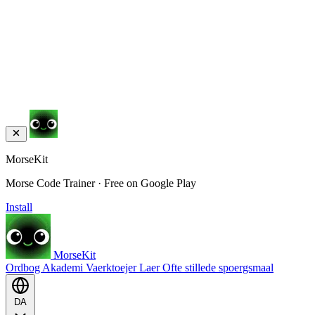
MorseKit
Morse Code Trainer · Free on Google Play
Install
MorseKit
Ordbog
Akademi
Vaerktoejer
Laer
Ofte stillede spoergsmaal
DA