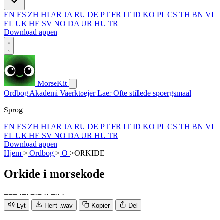
EN
ES
ZH
HI
AR
JA
RU
DE
PT
FR
IT
ID
KO
PL
CS
TH
BN
VI
EL
UK
HE
SV
NO
DA
UR
HU
TR
Download appen
MorseKit
Ordbog
Akademi
Vaerktoejer
Laer
Ofte stillede spoergsmaal
Sprog
EN
ES
ZH
HI
AR
JA
RU
DE
PT
FR
IT
ID
KO
PL
CS
TH
BN
VI
EL
UK
HE
SV
NO
DA
UR
HU
TR
Download appen
Hjem
>
Ordbog
>
O
>
ORKIDE
Orkide
i morsekode
−
−
−
·
−
·
−
·
−
·
·
−
·
·
·
Lyt
Hent .wav
Kopier
Del