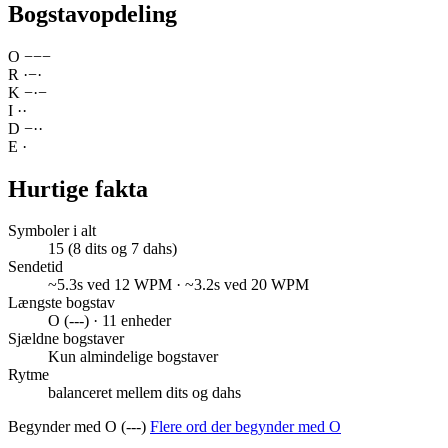
Bogstavopdeling
O
−
−
−
R
·
−
·
K
−
·
−
I
·
·
D
−
·
·
E
·
Hurtige fakta
Symboler i alt
15 (8 dits og 7 dahs)
Sendetid
~5.3s ved 12 WPM · ~3.2s ved 20 WPM
Længste bogstav
O (---) · 11 enheder
Sjældne bogstaver
Kun almindelige bogstaver
Rytme
balanceret mellem dits og dahs
Begynder med O (---)
Flere ord der begynder med O