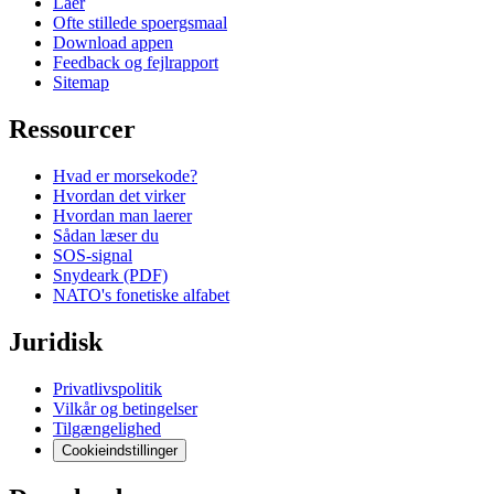
Laer
Ofte stillede spoergsmaal
Download appen
Feedback og fejlrapport
Sitemap
Ressourcer
Hvad er morsekode?
Hvordan det virker
Hvordan man laerer
Sådan læser du
SOS-signal
Snydeark (PDF)
NATO's fonetiske alfabet
Juridisk
Privatlivspolitik
Vilkår og betingelser
Tilgængelighed
Cookieindstillinger