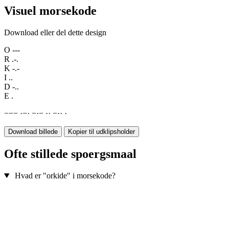
Visuel morsekode
Download eller del dette design
O
---
R
.-.
K
-.-
I
..
D
-..
E
.
−
−
−
·
−
·
−
·
−
·
·
−
·
·
·
Download billede
Kopier til udklipsholder
Ofte stillede spoergsmaal
Hvad er "orkide" i morsekode?