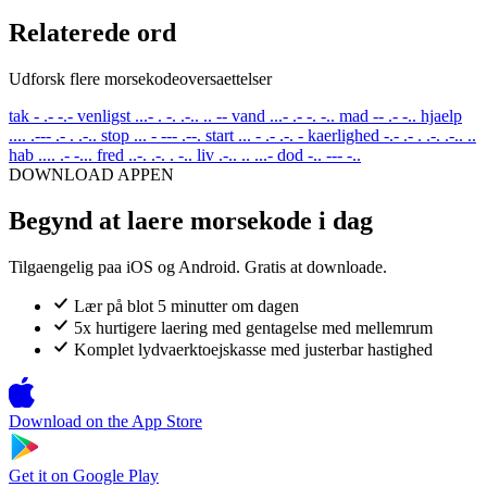
Relaterede ord
Udforsk flere morsekodeoversaettelser
tak
- .- -.-
venligst
...- . -. .-.. .. --
vand
...- .- -. -..
mad
-- .- -..
hjaelp
.... .--- .- . .-..
stop
... - --- .--.
start
... - .- .-. -
kaerlighed
-.- .- . .-. .-.. ..
hab
.... .- -...
fred
..-. .-. . -..
liv
.-.. .. ...-
dod
-.. --- -..
DOWNLOAD APPEN
Begynd at laere morsekode i dag
Tilgaengelig paa iOS og Android. Gratis at downloade.
Lær på blot 5 minutter om dagen
5x hurtigere laering med gentagelse med mellemrum
Komplet lydvaerktoejskasse med justerbar hastighed
Download on the
App Store
Get it on
Google Play