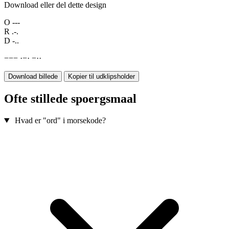
Download eller del dette design
O
---
R
.-.
D
-..
−
−
−
·
−
·
−
·
·
Download billede
Kopier til udklipsholder
Ofte stillede spoergsmaal
Hvad er "ord" i morsekode?