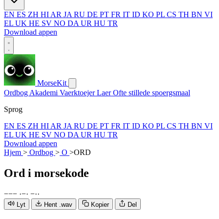
EN
ES
ZH
HI
AR
JA
RU
DE
PT
FR
IT
ID
KO
PL
CS
TH
BN
VI
EL
UK
HE
SV
NO
DA
UR
HU
TR
Download appen
MorseKit
Ordbog
Akademi
Vaerktoejer
Laer
Ofte stillede spoergsmaal
Sprog
EN
ES
ZH
HI
AR
JA
RU
DE
PT
FR
IT
ID
KO
PL
CS
TH
BN
VI
EL
UK
HE
SV
NO
DA
UR
HU
TR
Download appen
Hjem
>
Ordbog
>
O
>
ORD
Ord
i morsekode
−
−
−
·
−
·
−
·
·
Lyt
Hent .wav
Kopier
Del