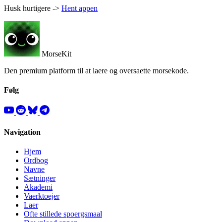
Husk hurtigere ->
Hent appen
MorseKit
Den premium platform til at laere og oversaette morsekode.
Følg
Navigation
Hjem
Ordbog
Navne
Sætninger
Akademi
Vaerktoejer
Laer
Ofte stillede spoergsmaal