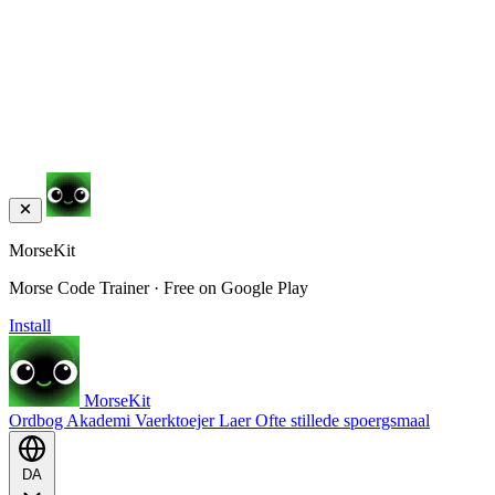
MorseKit
Morse Code Trainer · Free on Google Play
Install
MorseKit
Ordbog
Akademi
Vaerktoejer
Laer
Ofte stillede spoergsmaal
DA