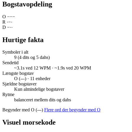
Bogstavopdeling
O
−
−
−
R
·
−
·
D
−
·
·
Hurtige fakta
Symboler i alt
9 (4 dits og 5 dahs)
Sendetid
~3.1s ved 12 WPM · ~1.9s ved 20 WPM
Længste bogstav
O (---) · 11 enheder
Sjældne bogstaver
Kun almindelige bogstaver
Rytme
balanceret mellem dits og dahs
Begynder med O (---)
Flere ord der begynder med O
Visuel morsekode