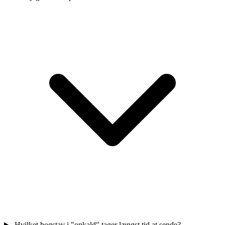
Hvilket bogstav i "opkald" tager længst tid at sende?