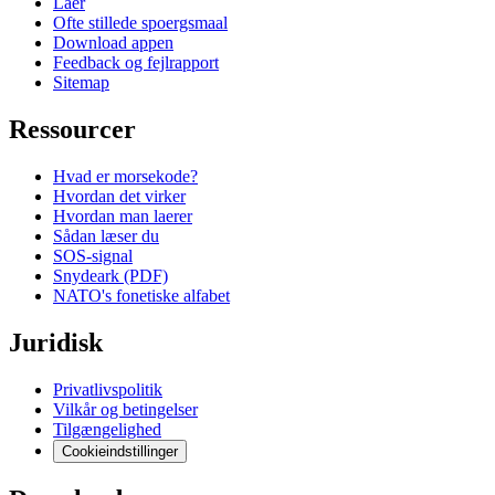
Laer
Ofte stillede spoergsmaal
Download appen
Feedback og fejlrapport
Sitemap
Ressourcer
Hvad er morsekode?
Hvordan det virker
Hvordan man laerer
Sådan læser du
SOS-signal
Snydeark (PDF)
NATO's fonetiske alfabet
Juridisk
Privatlivspolitik
Vilkår og betingelser
Tilgængelighed
Cookieindstillinger