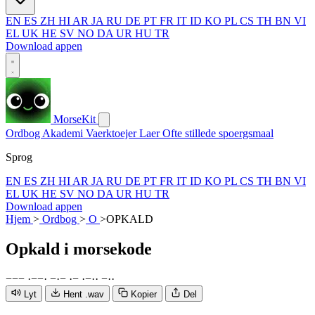
EN
ES
ZH
HI
AR
JA
RU
DE
PT
FR
IT
ID
KO
PL
CS
TH
BN
VI
EL
UK
HE
SV
NO
DA
UR
HU
TR
Download appen
MorseKit
Ordbog
Akademi
Vaerktoejer
Laer
Ofte stillede spoergsmaal
Sprog
EN
ES
ZH
HI
AR
JA
RU
DE
PT
FR
IT
ID
KO
PL
CS
TH
BN
VI
EL
UK
HE
SV
NO
DA
UR
HU
TR
Download appen
Hjem
>
Ordbog
>
O
>
OPKALD
Opkald
i morsekode
−
−
−
·
−
−
·
−
·
−
·
−
·
−
·
·
−
·
·
Lyt
Hent .wav
Kopier
Del