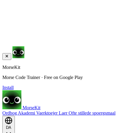
MorseKit
Morse Code Trainer · Free on Google Play
Install
MorseKit
Ordbog
Akademi
Vaerktoejer
Laer
Ofte stillede spoergsmaal
DA