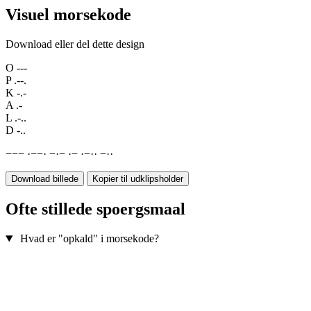
Visuel morsekode
Download eller del dette design
O
---
P
.--.
K
-.-
A
.-
L
.-..
D
-..
−
−
−
·
−
−
·
−
·
−
·
−
·
−
·
·
−
·
·
Download billede
Kopier til udklipsholder
Ofte stillede spoergsmaal
Hvad er "opkald" i morsekode?