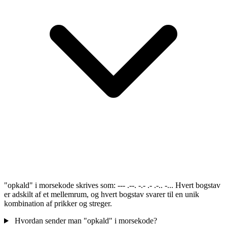
"opkald" i morsekode skrives som: --- .--. -.- .- .-.. -... Hvert bogstav
er adskilt af et mellemrum, og hvert bogstav svarer til en unik
kombination af prikker og streger.
Hvordan sender man "opkald" i morsekode?