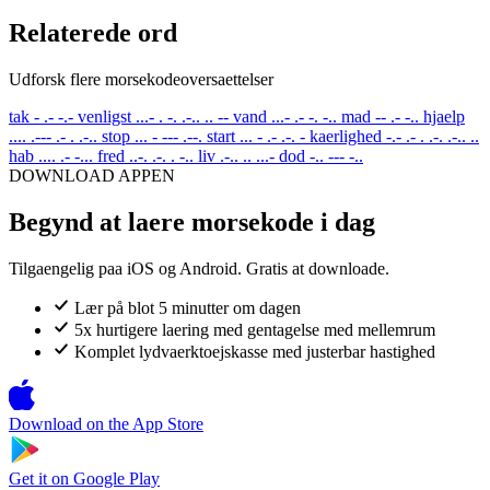
Relaterede ord
Udforsk flere morsekodeoversaettelser
tak
- .- -.-
venligst
...- . -. .-.. .. --
vand
...- .- -. -..
mad
-- .- -..
hjaelp
.... .--- .- . .-..
stop
... - --- .--.
start
... - .- .-. -
kaerlighed
-.- .- . .-. .-.. ..
hab
.... .- -...
fred
..-. .-. . -..
liv
.-.. .. ...-
dod
-.. --- -..
DOWNLOAD APPEN
Begynd at laere morsekode i dag
Tilgaengelig paa iOS og Android. Gratis at downloade.
Lær på blot 5 minutter om dagen
5x hurtigere laering med gentagelse med mellemrum
Komplet lydvaerktoejskasse med justerbar hastighed
Download on the
App Store
Get it on
Google Play