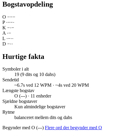
Bogstavopdeling
O
−
−
−
P
·
−
−
·
K
−
·
−
A
·
−
L
·
−
·
·
D
−
·
·
Hurtige fakta
Symboler i alt
19 (9 dits og 10 dahs)
Sendetid
~6.7s ved 12 WPM · ~4s ved 20 WPM
Længste bogstav
O (---) · 11 enheder
Sjældne bogstaver
Kun almindelige bogstaver
Rytme
balanceret mellem dits og dahs
Begynder med O (---)
Flere ord der begynder med O