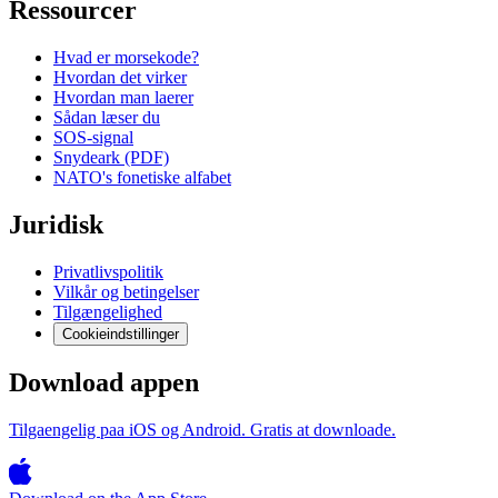
Ressourcer
Hvad er morsekode?
Hvordan det virker
Hvordan man laerer
Sådan læser du
SOS-signal
Snydeark (PDF)
NATO's fonetiske alfabet
Juridisk
Privatlivspolitik
Vilkår og betingelser
Tilgængelighed
Cookieindstillinger
Download appen
Tilgaengelig paa iOS og Android. Gratis at downloade.