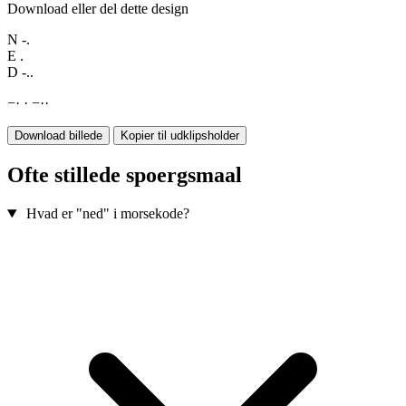
Download eller del dette design
N
-.
E
.
D
-..
−
·
·
−
·
·
Download billede
Kopier til udklipsholder
Ofte stillede spoergsmaal
Hvad er "ned" i morsekode?