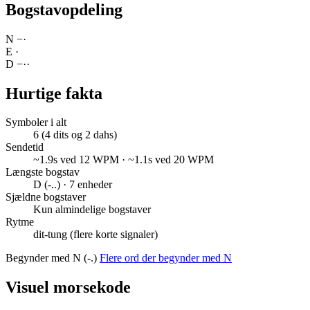
Bogstavopdeling
N
−
·
E
·
D
−
·
·
Hurtige fakta
Symboler i alt
6 (4 dits og 2 dahs)
Sendetid
~1.9s ved 12 WPM · ~1.1s ved 20 WPM
Længste bogstav
D (-..) · 7 enheder
Sjældne bogstaver
Kun almindelige bogstaver
Rytme
dit-tung (flere korte signaler)
Begynder med N (-.)
Flere ord der begynder med N
Visuel morsekode