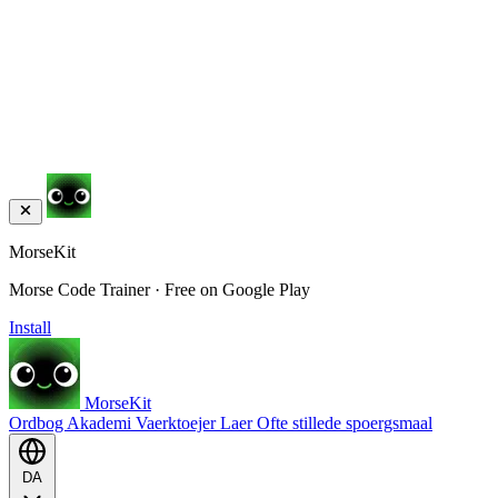
MorseKit
Morse Code Trainer · Free on Google Play
Install
MorseKit
Ordbog
Akademi
Vaerktoejer
Laer
Ofte stillede spoergsmaal
DA