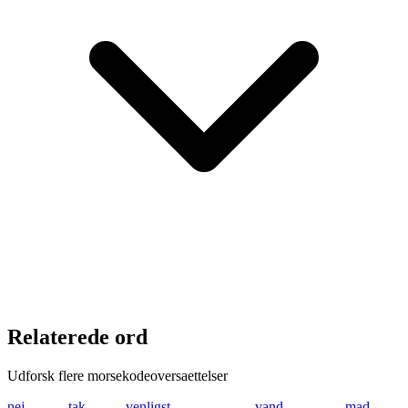
Relaterede ord
Udforsk flere morsekodeoversaettelser
nej
-. . .---
tak
- .- -.-
venligst
...- . -. .-.. .. --
vand
...- .- -. -..
mad
-- .-