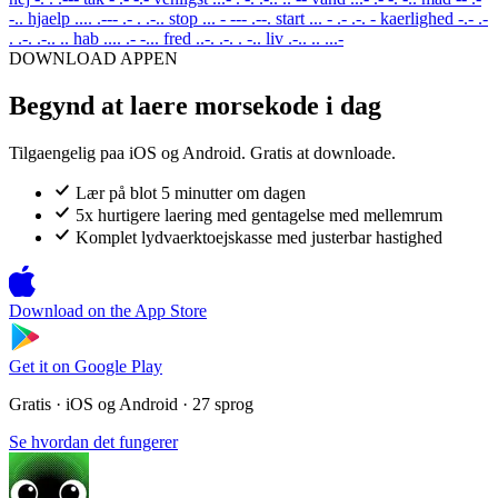
-..
hjaelp
.... .--- .- . .-..
stop
... - --- .--.
start
... - .- .-. -
kaerlighed
-.- .-
. .-. .-.. ..
hab
.... .- -...
fred
..-. .-. . -..
liv
.-.. .. ...-
DOWNLOAD APPEN
Begynd at laere morsekode i dag
Tilgaengelig paa iOS og Android. Gratis at downloade.
Lær på blot 5 minutter om dagen
5x hurtigere laering med gentagelse med mellemrum
Komplet lydvaerktoejskasse med justerbar hastighed
Download on the
App Store
Get it on
Google Play
Gratis · iOS og Android · 27 sprog
Se hvordan det fungerer