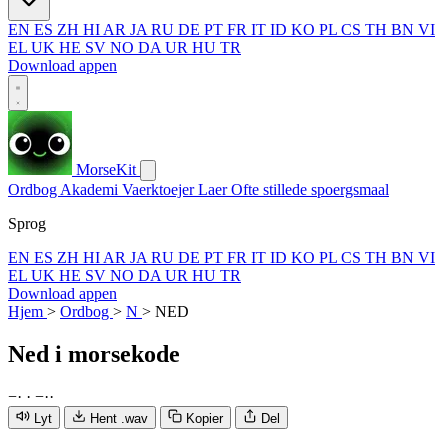
EN
ES
ZH
HI
AR
JA
RU
DE
PT
FR
IT
ID
KO
PL
CS
TH
BN
VI
EL
UK
HE
SV
NO
DA
UR
HU
TR
Download appen
MorseKit
Ordbog
Akademi
Vaerktoejer
Laer
Ofte stillede spoergsmaal
Sprog
EN
ES
ZH
HI
AR
JA
RU
DE
PT
FR
IT
ID
KO
PL
CS
TH
BN
VI
EL
UK
HE
SV
NO
DA
UR
HU
TR
Download appen
Hjem
>
Ordbog
>
N
>
NED
Ned
i morsekode
−
·
·
−
·
·
Lyt
Hent .wav
Kopier
Del