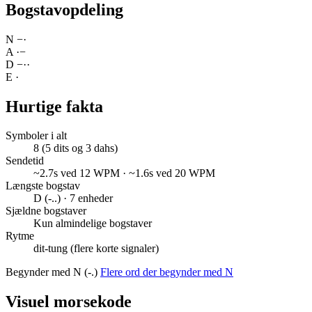
Bogstavopdeling
N
−
·
A
·
−
D
−
·
·
E
·
Hurtige fakta
Symboler i alt
8 (5 dits og 3 dahs)
Sendetid
~2.7s ved 12 WPM · ~1.6s ved 20 WPM
Længste bogstav
D (-..) · 7 enheder
Sjældne bogstaver
Kun almindelige bogstaver
Rytme
dit-tung (flere korte signaler)
Begynder med N (-.)
Flere ord der begynder med N
Visuel morsekode