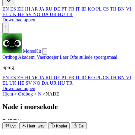
EN
ES
ZH
HI
AR
JA
RU
DE
PT
FR
IT
ID
KO
PL
CS
TH
BN
VI
EL
UK
HE
SV
NO
DA
UR
HU
TR
Download appen
MorseKit
Ordbog
Akademi
Vaerktoejer
Laer
Ofte stillede spoergsmaal
Sprog
EN
ES
ZH
HI
AR
JA
RU
DE
PT
FR
IT
ID
KO
PL
CS
TH
BN
VI
EL
UK
HE
SV
NO
DA
UR
HU
TR
Download appen
Hjem
>
Ordbog
>
N
>
NADE
Nade
i morsekode
−
·
·
−
−
·
·
·
Lyt
Hent .wav
Kopier
Del