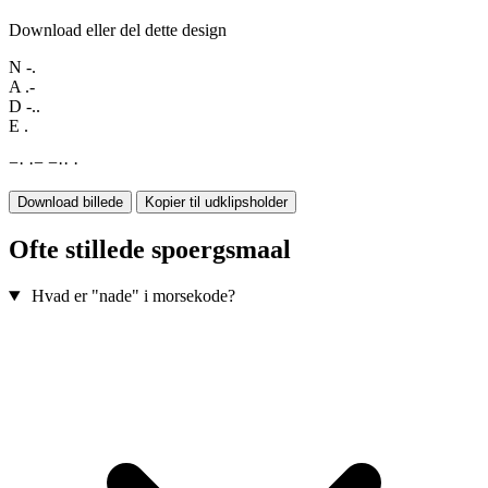
Download eller del dette design
N
-.
A
.-
D
-..
E
.
−
·
·
−
−
·
·
·
Download billede
Kopier til udklipsholder
Ofte stillede spoergsmaal
Hvad er "nade" i morsekode?