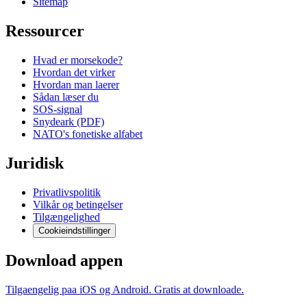
Sitemap
Ressourcer
Hvad er morsekode?
Hvordan det virker
Hvordan man laerer
Sådan læser du
SOS-signal
Snydeark (PDF)
NATO's fonetiske alfabet
Juridisk
Privatlivspolitik
Vilkår og betingelser
Tilgængelighed
Cookieindstillinger
Download appen
Tilgaengelig paa iOS og Android. Gratis at downloade.