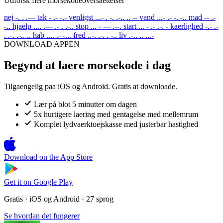
Udforsk flere morsekodeoversaettelser
nej
-. . .---
tak
- .- -.-
venligst
...- . -. .-.. .. --
vand
...- .- -. -..
mad
-- .-
-..
hjaelp
.... .--- .- . .-..
stop
... - --- .--.
start
... - .- .-. -
kaerlighed
-.- .-
. .-. .-.. ..
hab
.... .- -...
fred
..-. .-. . -..
liv
.-.. .. ...-
DOWNLOAD APPEN
Begynd at laere morsekode i dag
Tilgaengelig paa iOS og Android. Gratis at downloade.
Lær på blot 5 minutter om dagen
5x hurtigere laering med gentagelse med mellemrum
Komplet lydvaerktoejskasse med justerbar hastighed
Download on the
App Store
Get it on
Google Play
Gratis · iOS og Android · 27 sprog
Se hvordan det fungerer