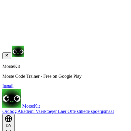
MorseKit
Morse Code Trainer · Free on Google Play
Install
MorseKit
Ordbog
Akademi
Vaerktoejer
Laer
Ofte stillede spoergsmaal
DA