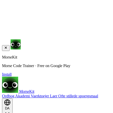
MorseKit
Morse Code Trainer · Free on Google Play
Install
MorseKit
Ordbog
Akademi
Vaerktoejer
Laer
Ofte stillede spoergsmaal
DA