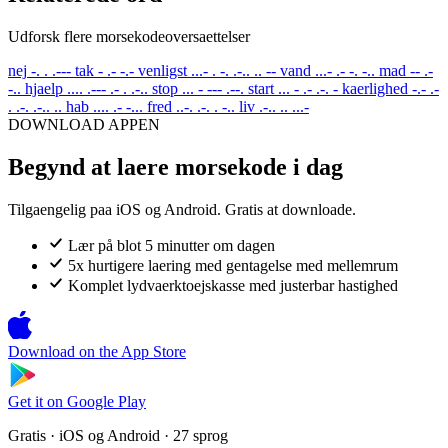
Udforsk flere morsekodeoversaettelser
nej
-. . .---
tak
- .- -.-
venligst
...- . -. .-.. .. --
vand
...- .- -. -..
mad
-- .-
-..
hjaelp
.... .--- .- . .-..
stop
... - --- .--.
start
... - .- .-. -
kaerlighed
-.- .-
. .-. .-.. ..
hab
.... .- -...
fred
..-. .-. . -..
liv
.-.. .. ...-
DOWNLOAD APPEN
Begynd at laere morsekode i dag
Tilgaengelig paa iOS og Android. Gratis at downloade.
Lær på blot 5 minutter om dagen
5x hurtigere laering med gentagelse med mellemrum
Komplet lydvaerktoejskasse med justerbar hastighed
Download on the
App Store
Get it on
Google Play
Gratis · iOS og Android · 27 sprog