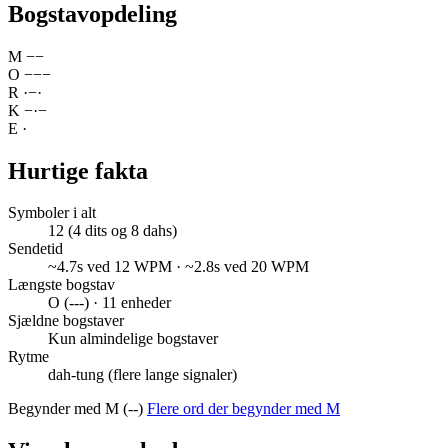
Bogstavopdeling
M
−
−
O
−
−
−
R
·
−
·
K
−
·
−
E
·
Hurtige fakta
Symboler i alt
12 (4 dits og 8 dahs)
Sendetid
~4.7s ved 12 WPM · ~2.8s ved 20 WPM
Længste bogstav
O (---) · 11 enheder
Sjældne bogstaver
Kun almindelige bogstaver
Rytme
dah-tung (flere lange signaler)
Begynder med M (--)
Flere ord der begynder med M