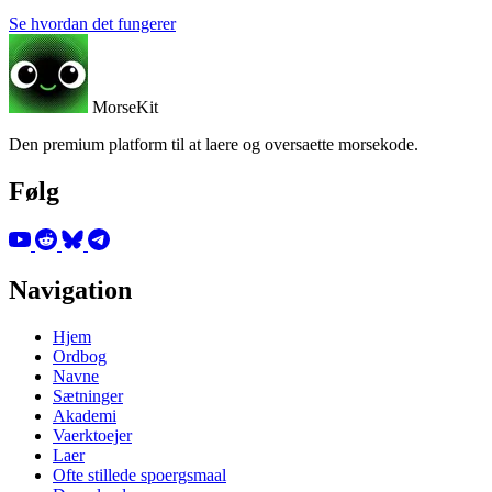
Se hvordan det fungerer
MorseKit
Den premium platform til at laere og oversaette morsekode.
Følg
Navigation
Hjem
Ordbog
Navne
Sætninger
Akademi
Vaerktoejer
Laer
Ofte stillede spoergsmaal