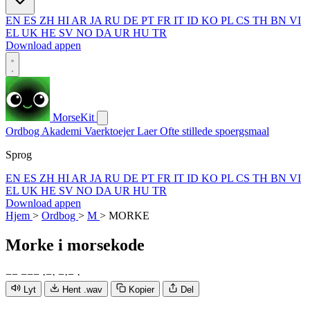
EN
ES
ZH
HI
AR
JA
RU
DE
PT
FR
IT
ID
KO
PL
CS
TH
BN
VI
EL
UK
HE
SV
NO
DA
UR
HU
TR
Download appen
MorseKit
Ordbog
Akademi
Vaerktoejer
Laer
Ofte stillede spoergsmaal
Sprog
EN
ES
ZH
HI
AR
JA
RU
DE
PT
FR
IT
ID
KO
PL
CS
TH
BN
VI
EL
UK
HE
SV
NO
DA
UR
HU
TR
Download appen
Hjem
>
Ordbog
>
M
>
MORKE
Morke
i morsekode
−
−
−
−
−
·
−
·
−
·
−
·
Lyt
Hent .wav
Kopier
Del