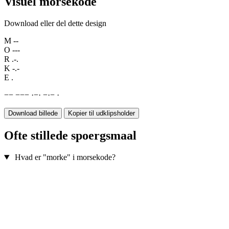
Visuel morsekode
Download eller del dette design
M
--
O
---
R
.-.
K
-.-
E
.
−
−
−
−
−
·
−
·
−
·
−
·
Download billede
Kopier til udklipsholder
Ofte stillede spoergsmaal
Hvad er "morke" i morsekode?