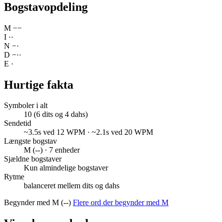
Bogstavopdeling
M
−
−
I
·
·
N
−
·
D
−
·
·
E
·
Hurtige fakta
Symboler i alt
10 (6 dits og 4 dahs)
Sendetid
~3.5s ved 12 WPM · ~2.1s ved 20 WPM
Længste bogstav
M (--) · 7 enheder
Sjældne bogstaver
Kun almindelige bogstaver
Rytme
balanceret mellem dits og dahs
Begynder med M (--)
Flere ord der begynder med M