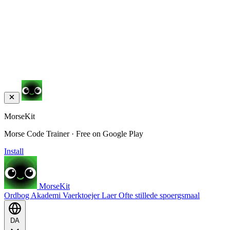
MorseKit
Morse Code Trainer · Free on Google Play
Install
MorseKit
Ordbog
Akademi
Vaerktoejer
Laer
Ofte stillede spoergsmaal
DA