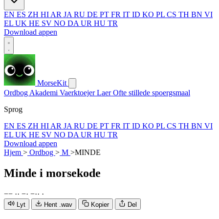
EN
ES
ZH
HI
AR
JA
RU
DE
PT
FR
IT
ID
KO
PL
CS
TH
BN
VI
EL
UK
HE
SV
NO
DA
UR
HU
TR
Download appen
MorseKit
Ordbog
Akademi
Vaerktoejer
Laer
Ofte stillede spoergsmaal
Sprog
EN
ES
ZH
HI
AR
JA
RU
DE
PT
FR
IT
ID
KO
PL
CS
TH
BN
VI
EL
UK
HE
SV
NO
DA
UR
HU
TR
Download appen
Hjem
>
Ordbog
>
M
>
MINDE
Minde
i morsekode
−
−
·
·
−
·
−
·
·
·
Lyt
Hent .wav
Kopier
Del