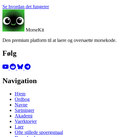
Se hvordan det fungerer
MorseKit
Den premium platform til at laere og oversaette morsekode.
Følg
Navigation
Hjem
Ordbog
Navne
Sætninger
Akademi
Vaerktoejer
Laer
Ofte stillede spoergsmaal