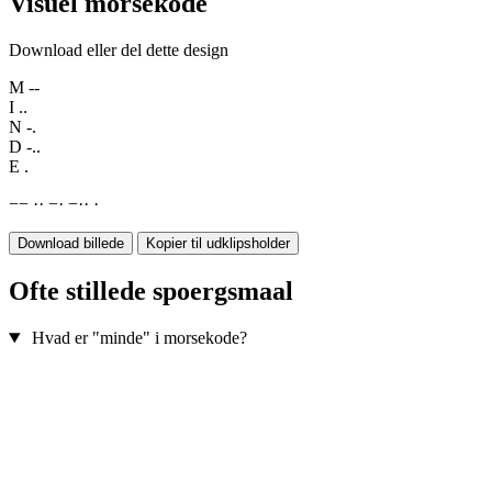
Visuel morsekode
Download eller del dette design
M
--
I
..
N
-.
D
-..
E
.
−
−
·
·
−
·
−
·
·
·
Download billede
Kopier til udklipsholder
Ofte stillede spoergsmaal
Hvad er "minde" i morsekode?