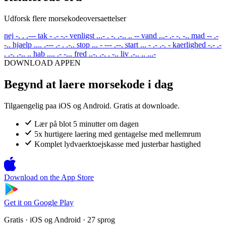
Udforsk flere morsekodeoversaettelser
nej
-. . .---
tak
- .- -.-
venligst
...- . -. .-.. .. --
vand
...- .- -. -..
mad
-- .-
-..
hjaelp
.... .--- .- . .-..
stop
... - --- .--.
start
... - .- .-. -
kaerlighed
-.- .-
. .-. .-.. ..
hab
.... .- -...
fred
..-. .-. . -..
liv
.-.. .. ...-
DOWNLOAD APPEN
Begynd at laere morsekode i dag
Tilgaengelig paa iOS og Android. Gratis at downloade.
Lær på blot 5 minutter om dagen
5x hurtigere laering med gentagelse med mellemrum
Komplet lydvaerktoejskasse med justerbar hastighed
Download on the
App Store
Get it on
Google Play
Gratis · iOS og Android · 27 sprog