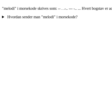
"melodi" i morsekode skrives som: -- . .-.. --- -.. ... Hvert bogstav er
Hvordan sender man "melodi" i morsekode?