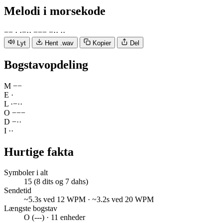
Melodi
i morsekode
−
−
·
·
−
·
·
−
−
−
−
·
·
·
·
Lyt
Hent .wav
Kopier
Del
Bogstavopdeling
M
−
−
E
·
L
·
−
·
·
O
−
−
−
D
−
·
·
I
·
·
Hurtige fakta
Symboler i alt
15 (8 dits og 7 dahs)
Sendetid
~5.3s ved 12 WPM · ~3.2s ved 20 WPM
Længste bogstav
O (---) · 11 enheder