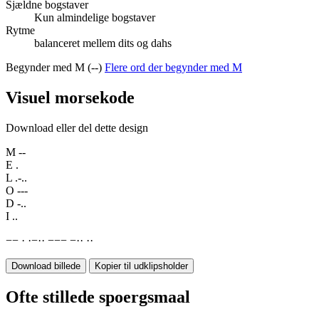
Sjældne bogstaver
Kun almindelige bogstaver
Rytme
balanceret mellem dits og dahs
Begynder med M (--)
Flere ord der begynder med M
Visuel morsekode
Download eller del dette design
M
--
E
.
L
.-..
O
---
D
-..
I
..
−
−
·
·
−
·
·
−
−
−
−
·
·
·
·
Download billede
Kopier til udklipsholder
Ofte stillede spoergsmaal