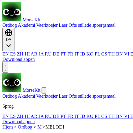
MorseKit
Ordbog
Akademi
Vaerktoejer
Laer
Ofte stillede spoergsmaal
DA
EN
ES
ZH
HI
AR
JA
RU
DE
PT
FR
IT
ID
KO
PL
CS
TH
BN
VI
Download appen
MorseKit
Ordbog
Akademi
Vaerktoejer
Laer
Ofte stillede spoergsmaal
Sprog
EN
ES
ZH
HI
AR
JA
RU
DE
PT
FR
IT
ID
KO
PL
CS
TH
BN
VI
Download appen
Hjem
>
Ordbog
>
M
>
MELODI