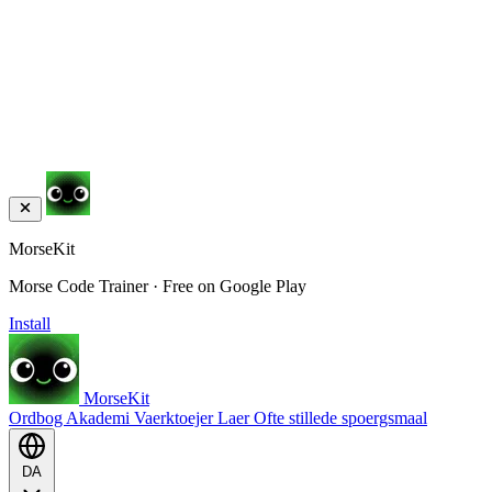
MorseKit
Morse Code Trainer · Free on Google Play
Install
MorseKit
Ordbog
Akademi
Vaerktoejer
Laer
Ofte stillede spoergsmaal
DA