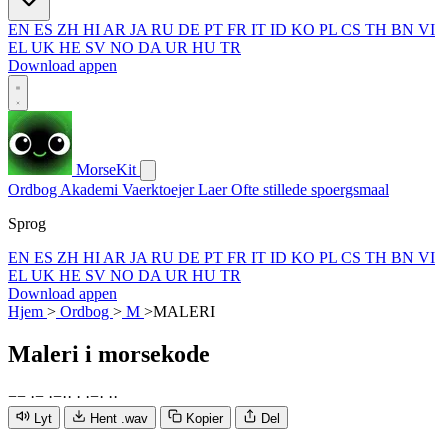
EN
ES
ZH
HI
AR
JA
RU
DE
PT
FR
IT
ID
KO
PL
CS
TH
BN
VI
EL
UK
HE
SV
NO
DA
UR
HU
TR
Download appen
MorseKit
Ordbog
Akademi
Vaerktoejer
Laer
Ofte stillede spoergsmaal
Sprog
EN
ES
ZH
HI
AR
JA
RU
DE
PT
FR
IT
ID
KO
PL
CS
TH
BN
VI
EL
UK
HE
SV
NO
DA
UR
HU
TR
Download appen
Hjem
>
Ordbog
>
M
>
MALERI
Maleri
i morsekode
−
−
·
−
·
−
·
·
·
·
−
·
·
·
Lyt
Hent .wav
Kopier
Del