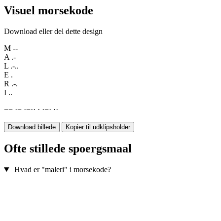
Visuel morsekode
Download eller del dette design
M
--
A
.-
L
.-..
E
.
R
.-.
I
..
−
−
·
−
·
−
·
·
·
·
−
·
·
·
Download billede
Kopier til udklipsholder
Ofte stillede spoergsmaal
Hvad er "maleri" i morsekode?