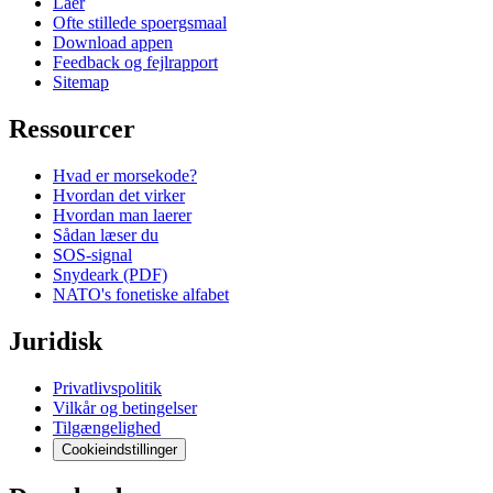
Laer
Ofte stillede spoergsmaal
Download appen
Feedback og fejlrapport
Sitemap
Ressourcer
Hvad er morsekode?
Hvordan det virker
Hvordan man laerer
Sådan læser du
SOS-signal
Snydeark (PDF)
NATO's fonetiske alfabet
Juridisk
Privatlivspolitik
Vilkår og betingelser
Tilgængelighed
Cookieindstillinger