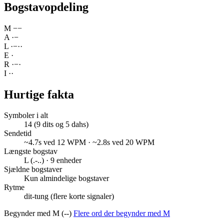
Bogstavopdeling
M
−
−
A
·
−
L
·
−
·
·
E
·
R
·
−
·
I
·
·
Hurtige fakta
Symboler i alt
14 (9 dits og 5 dahs)
Sendetid
~4.7s ved 12 WPM · ~2.8s ved 20 WPM
Længste bogstav
L (.-..) · 9 enheder
Sjældne bogstaver
Kun almindelige bogstaver
Rytme
dit-tung (flere korte signaler)
Begynder med M (--)
Flere ord der begynder med M