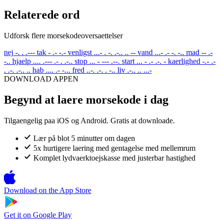
Relaterede ord
Udforsk flere morsekodeoversaettelser
nej
-. . .---
tak
- .- -.-
venligst
...- . -. .-.. .. --
vand
...- .- -. -..
mad
-- .-
-..
hjaelp
.... .--- .- . .-..
stop
... - --- .--.
start
... - .- .-. -
kaerlighed
-.- .-
. .-. .-.. ..
hab
.... .- -...
fred
..-. .-. . -..
liv
.-.. .. ...-
DOWNLOAD APPEN
Begynd at laere morsekode i dag
Tilgaengelig paa iOS og Android. Gratis at downloade.
Lær på blot 5 minutter om dagen
5x hurtigere laering med gentagelse med mellemrum
Komplet lydvaerktoejskasse med justerbar hastighed
Download on the
App Store
Get it on
Google Play