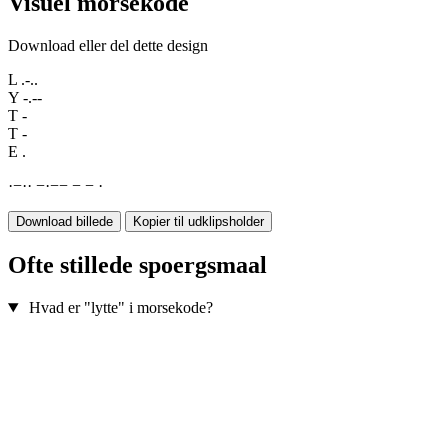
Visuel morsekode
Download eller del dette design
L
.-..
Y
-.--
T
-
T
-
E
.
·
−
·
·
−
·
−
−
−
−
·
Download billede
Kopier til udklipsholder
Ofte stillede spoergsmaal
Hvad er "lytte" i morsekode?