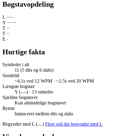
Bogstavopdeling
L
·
−
·
·
Y
−
·
−
−
T
−
T
−
E
·
Hurtige fakta
Symboler i alt
11 (5 dits og 6 dahs)
Sendetid
~4.1s ved 12 WPM · ~2.5s ved 20 WPM
Længste bogstav
Y (-.--) · 13 enheder
Sjældne bogstaver
Kun almindelige bogstaver
Rytme
balanceret mellem dits og dahs
Begynder med L (.-..)
Flere ord der begynder med L