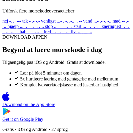
Udforsk flere morsekodeoversaettelser
nej
-. . .---
tak
- .- -.-
venligst
...- . -. .-.. .. --
vand
...- .- -. -..
mad
-- .-
-..
hjaelp
.... .--- .- . .-..
stop
... - --- .--.
start
... - .- .-. -
kaerlighed
-.- .-
. .-. .-.. ..
hab
.... .- -...
fred
..-. .-. . -..
liv
.-.. .. ...-
DOWNLOAD APPEN
Begynd at laere morsekode i dag
Tilgaengelig paa iOS og Android. Gratis at downloade.
Lær på blot 5 minutter om dagen
5x hurtigere laering med gentagelse med mellemrum
Komplet lydvaerktoejskasse med justerbar hastighed
Download on the
App Store
Get it on
Google Play
Gratis · iOS og Android · 27 sprog