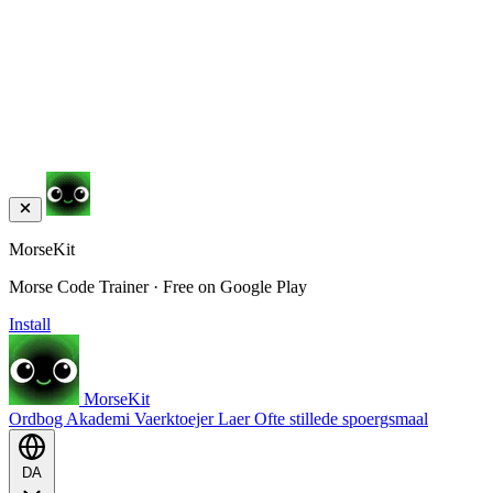
MorseKit
Morse Code Trainer · Free on Google Play
Install
MorseKit
Ordbog
Akademi
Vaerktoejer
Laer
Ofte stillede spoergsmaal
DA