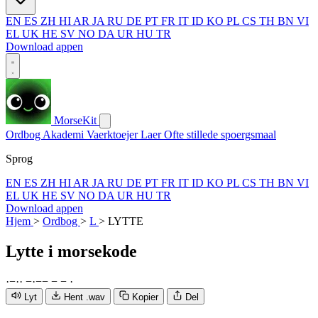
EN
ES
ZH
HI
AR
JA
RU
DE
PT
FR
IT
ID
KO
PL
CS
TH
BN
VI
EL
UK
HE
SV
NO
DA
UR
HU
TR
Download appen
MorseKit
Ordbog
Akademi
Vaerktoejer
Laer
Ofte stillede spoergsmaal
Sprog
EN
ES
ZH
HI
AR
JA
RU
DE
PT
FR
IT
ID
KO
PL
CS
TH
BN
VI
EL
UK
HE
SV
NO
DA
UR
HU
TR
Download appen
Hjem
>
Ordbog
>
L
>
LYTTE
Lytte
i morsekode
·
−
·
·
−
·
−
−
−
−
·
Lyt
Hent .wav
Kopier
Del