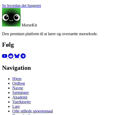
Se hvordan det fungerer
MorseKit
Den premium platform til at laere og oversaette morsekode.
Følg
Navigation
Hjem
Ordbog
Navne
Sætninger
Akademi
Vaerktoejer
Laer
Ofte stillede spoergsmaal