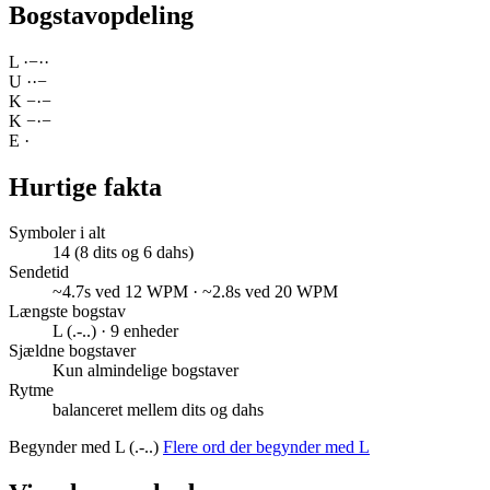
Bogstavopdeling
L
·
−
·
·
U
·
·
−
K
−
·
−
K
−
·
−
E
·
Hurtige fakta
Symboler i alt
14 (8 dits og 6 dahs)
Sendetid
~4.7s ved 12 WPM · ~2.8s ved 20 WPM
Længste bogstav
L (.-..) · 9 enheder
Sjældne bogstaver
Kun almindelige bogstaver
Rytme
balanceret mellem dits og dahs
Begynder med L (.-..)
Flere ord der begynder med L