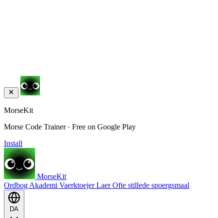
MorseKit
Morse Code Trainer · Free on Google Play
Install
MorseKit
Ordbog
Akademi
Vaerktoejer
Laer
Ofte stillede spoergsmaal
DA