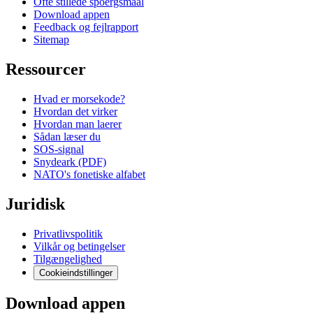
Ofte stillede spoergsmaal
Download appen
Feedback og fejlrapport
Sitemap
Ressourcer
Hvad er morsekode?
Hvordan det virker
Hvordan man laerer
Sådan læser du
SOS-signal
Snydeark (PDF)
NATO's fonetiske alfabet
Juridisk
Privatlivspolitik
Vilkår og betingelser
Tilgængelighed
Cookieindstillinger
Download appen