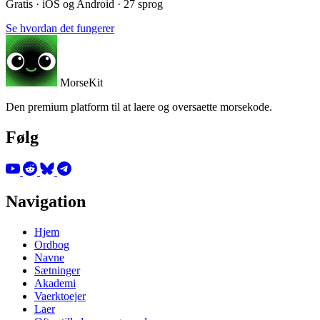
Gratis · iOS og Android · 27 sprog
Se hvordan det fungerer
MorseKit
Den premium platform til at laere og oversaette morsekode.
Følg
Navigation
Hjem
Ordbog
Navne
Sætninger
Akademi
Vaerktoejer
Laer