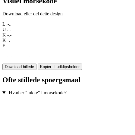
Visuel morsekode
Download eller del dette design
L
.-..
U
..-
K
-.-
K
-.-
E
.
·
−
·
·
·
·
−
−
·
−
−
·
−
·
Download billede
Kopier til udklipsholder
Ofte stillede spoergsmaal
Hvad er "lukke" i morsekode?