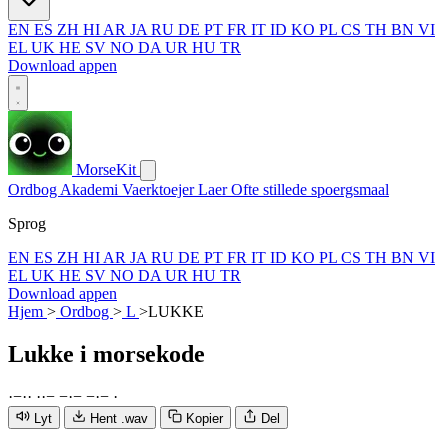
EN
ES
ZH
HI
AR
JA
RU
DE
PT
FR
IT
ID
KO
PL
CS
TH
BN
VI
EL
UK
HE
SV
NO
DA
UR
HU
TR
Download appen
MorseKit
Ordbog
Akademi
Vaerktoejer
Laer
Ofte stillede spoergsmaal
Sprog
EN
ES
ZH
HI
AR
JA
RU
DE
PT
FR
IT
ID
KO
PL
CS
TH
BN
VI
EL
UK
HE
SV
NO
DA
UR
HU
TR
Download appen
Hjem
>
Ordbog
>
L
>
LUKKE
Lukke
i morsekode
·
−
·
·
·
·
−
−
·
−
−
·
−
·
Lyt
Hent .wav
Kopier
Del