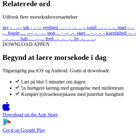
Relaterede ord
Udforsk flere morsekodeoversaettelser
nej
-. . .---
tak
- .- -.-
venligst
...- . -. .-.. .. --
vand
...- .- -. -..
mad
-- .-
-..
hjaelp
.... .--- .- . .-..
stop
... - --- .--.
start
... - .- .-. -
kaerlighed
-.- .-
. .-. .-.. ..
hab
.... .- -...
fred
..-. .-. . -..
liv
.-.. .. ...-
DOWNLOAD APPEN
Begynd at laere morsekode i dag
Tilgaengelig paa iOS og Android. Gratis at downloade.
Lær på blot 5 minutter om dagen
5x hurtigere laering med gentagelse med mellemrum
Komplet lydvaerktoejskasse med justerbar hastighed
Download on the
App Store
Get it on
Google Play