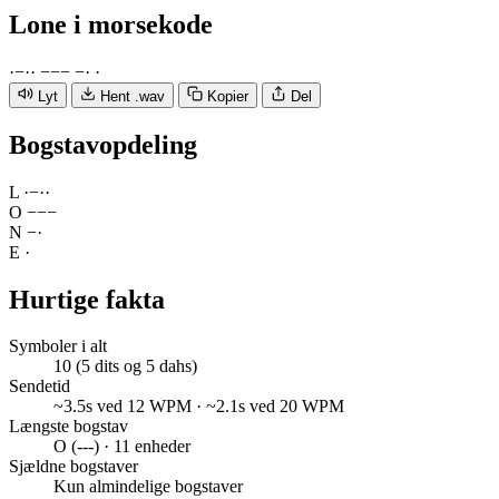
Lone
i morsekode
·
−
·
·
−
−
−
−
·
·
Lyt
Hent .wav
Kopier
Del
Bogstavopdeling
L
·
−
·
·
O
−
−
−
N
−
·
E
·
Hurtige fakta
Symboler i alt
10 (5 dits og 5 dahs)
Sendetid
~3.5s ved 12 WPM · ~2.1s ved 20 WPM
Længste bogstav
O (---) · 11 enheder
Sjældne bogstaver
Kun almindelige bogstaver