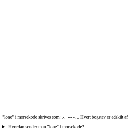
"lone" i morsekode skrives som: .-.. --- -. .. Hvert bogstav er adskilt 
Hvordan sender man "lone" i morsekode?