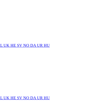
EL
UK
HE
SV
NO
DA
UR
HU
EL
UK
HE
SV
NO
DA
UR
HU