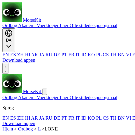
MorseKit
Ordbog
Akademi
Vaerktoejer
Laer
Ofte stillede spoergsmaal
DA
EN
ES
ZH
HI
AR
JA
RU
DE
PT
FR
IT
ID
KO
PL
CS
TH
BN
VI
Download appen
MorseKit
Ordbog
Akademi
Vaerktoejer
Laer
Ofte stillede spoergsmaal
Sprog
EN
ES
ZH
HI
AR
JA
RU
DE
PT
FR
IT
ID
KO
PL
CS
TH
BN
VI
Download appen
Hjem
>
Ordbog
>
L
>
LONE