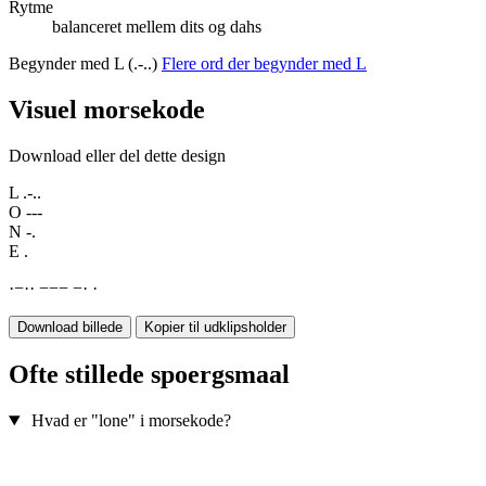
Rytme
balanceret mellem dits og dahs
Begynder med L (.-..)
Flere ord der begynder med L
Visuel morsekode
Download eller del dette design
L
.-..
O
---
N
-.
E
.
·
−
·
·
−
−
−
−
·
·
Download billede
Kopier til udklipsholder
Ofte stillede spoergsmaal
Hvad er "lone" i morsekode?