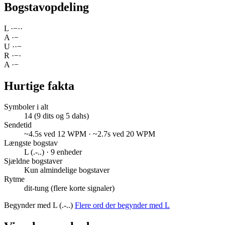
Bogstavopdeling
L
·
−
·
·
A
·
−
U
·
·
−
R
·
−
·
A
·
−
Hurtige fakta
Symboler i alt
14 (9 dits og 5 dahs)
Sendetid
~4.5s ved 12 WPM · ~2.7s ved 20 WPM
Længste bogstav
L (.-..) · 9 enheder
Sjældne bogstaver
Kun almindelige bogstaver
Rytme
dit-tung (flere korte signaler)
Begynder med L (.-..)
Flere ord der begynder med L