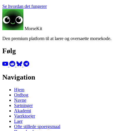
Se hvordan det fungerer
MorseKit
Den premium platform til at laere og oversaette morsekode.
Følg
Navigation
Hjem
Ordbog
Navne
Sætninger
Akademi
Vaerktoejer
Laer
Ofte stillede spoergsmaal