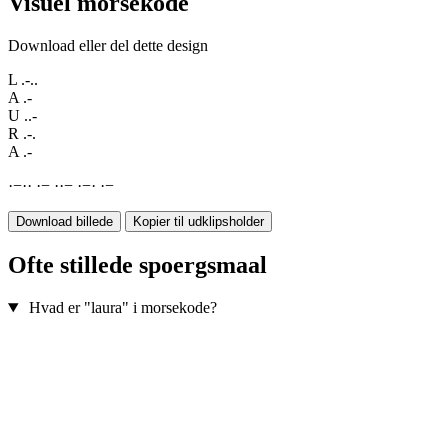
Visuel morsekode
Download eller del dette design
L
.-..
A
.-
U
..-
R
.-.
A
.-
·
−
·
·
·
−
·
·
−
·
−
·
·
−
Download billede
Kopier til udklipsholder
Ofte stillede spoergsmaal
Hvad er "laura" i morsekode?