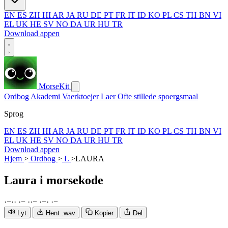
EN
ES
ZH
HI
AR
JA
RU
DE
PT
FR
IT
ID
KO
PL
CS
TH
BN
VI
EL
UK
HE
SV
NO
DA
UR
HU
TR
Download appen
MorseKit
Ordbog
Akademi
Vaerktoejer
Laer
Ofte stillede spoergsmaal
Sprog
EN
ES
ZH
HI
AR
JA
RU
DE
PT
FR
IT
ID
KO
PL
CS
TH
BN
VI
EL
UK
HE
SV
NO
DA
UR
HU
TR
Download appen
Hjem
>
Ordbog
>
L
>
LAURA
Laura
i morsekode
·
−
·
·
·
−
·
·
−
·
−
·
·
−
Lyt
Hent .wav
Kopier
Del