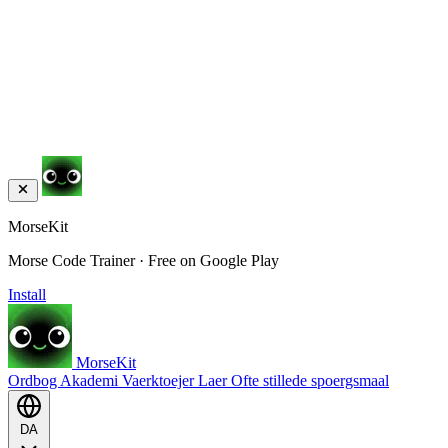
MorseKit
Morse Code Trainer · Free on Google Play
Install
MorseKit
Ordbog
Akademi
Vaerktoejer
Laer
Ofte stillede spoergsmaal
DA