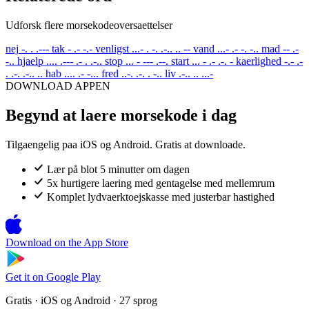
Udforsk flere morsekodeoversaettelser
nej
-. . .---
tak
- .- -.-
venligst
...- . -. .-.. .. --
vand
...- .- -. -..
mad
-- .-
-..
hjaelp
.... .--- .- . .-..
stop
... - --- .--.
start
... - .- .-. -
kaerlighed
-.- .-
. .-. .-.. ..
hab
.... .- -...
fred
..-. .-. . -..
liv
.-.. .. ...-
DOWNLOAD APPEN
Begynd at laere morsekode i dag
Tilgaengelig paa iOS og Android. Gratis at downloade.
Lær på blot 5 minutter om dagen
5x hurtigere laering med gentagelse med mellemrum
Komplet lydvaerktoejskasse med justerbar hastighed
Download on the
App Store
Get it on
Google Play
Gratis · iOS og Android · 27 sprog