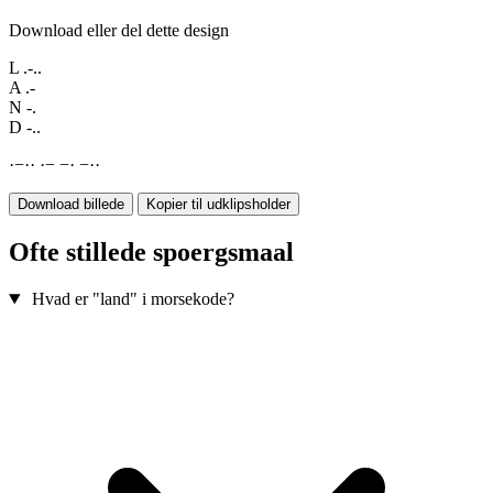
Download eller del dette design
L
.-..
A
.-
N
-.
D
-..
·
−
·
·
·
−
−
·
−
·
·
Download billede
Kopier til udklipsholder
Ofte stillede spoergsmaal
Hvad er "land" i morsekode?