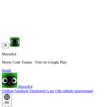
MorseKit
Morse Code Trainer · Free on Google Play
Install
MorseKit
Ordbog
Akademi
Vaerktoejer
Laer
Ofte stillede spoergsmaal
DA