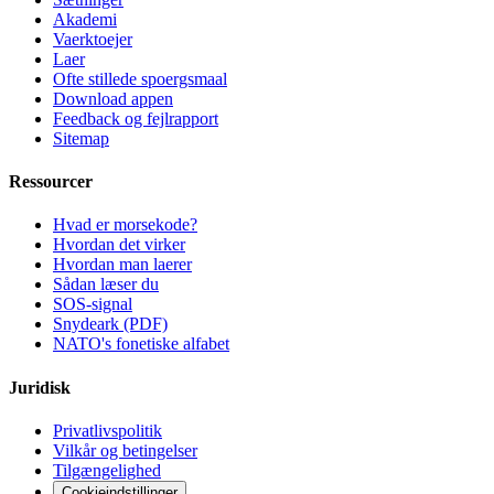
Akademi
Vaerktoejer
Laer
Ofte stillede spoergsmaal
Download appen
Feedback og fejlrapport
Sitemap
Ressourcer
Hvad er morsekode?
Hvordan det virker
Hvordan man laerer
Sådan læser du
SOS-signal
Snydeark (PDF)
NATO's fonetiske alfabet
Juridisk
Privatlivspolitik
Vilkår og betingelser
Tilgængelighed
Cookieindstillinger