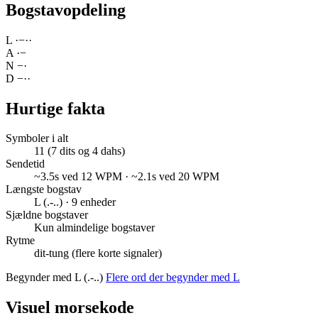
Bogstavopdeling
L
·
−
·
·
A
·
−
N
−
·
D
−
·
·
Hurtige fakta
Symboler i alt
11 (7 dits og 4 dahs)
Sendetid
~3.5s ved 12 WPM · ~2.1s ved 20 WPM
Længste bogstav
L (.-..) · 9 enheder
Sjældne bogstaver
Kun almindelige bogstaver
Rytme
dit-tung (flere korte signaler)
Begynder med L (.-..)
Flere ord der begynder med L
Visuel morsekode