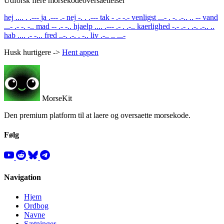
Udforsk flere morsekodeoversaettelser
hej
.... . .---
ja
.--- .-
nej
-. . .---
tak
- .- -.-
venligst
...- . -. .-.. .. --
vand
...- .- -. -..
mad
-- .- -..
hjaelp
.... .--- .- . .-..
kaerlighed
-.- .- . .-. .-.. ..
hab
.... .- -...
fred
..-. .-. . -..
liv
.-.. .. ...-
Husk hurtigere ->
Hent appen
MorseKit
Den premium platform til at laere og oversaette morsekode.
Følg
Navigation
Hjem
Ordbog
Navne
Sætninger