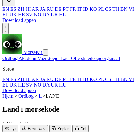
EN
ES
ZH
HI
AR
JA
RU
DE
PT
FR
IT
ID
KO
PL
CS
TH
BN
VI
EL
UK
HE
SV
NO
DA
UR
HU
Download appen
MorseKit
Ordbog
Akademi
Vaerktoejer
Laer
Ofte stillede spoergsmaal
Sprog
EN
ES
ZH
HI
AR
JA
RU
DE
PT
FR
IT
ID
KO
PL
CS
TH
BN
VI
EL
UK
HE
SV
NO
DA
UR
HU
Download appen
Hjem
>
Ordbog
>
L
>
LAND
Land
i morsekode
·
−
·
·
·
−
−
·
−
·
·
Lyt
Hent .wav
Kopier
Del