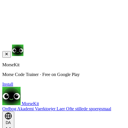
MorseKit
Morse Code Trainer · Free on Google Play
Install
MorseKit
Ordbog
Akademi
Vaerktoejer
Laer
Ofte stillede spoergsmaal
DA