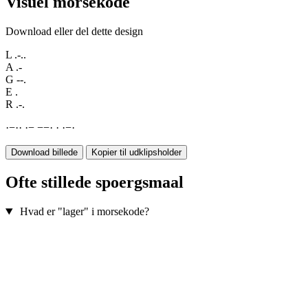
Visuel morsekode
Download eller del dette design
L
.-..
A
.-
G
--.
E
.
R
.-.
·
−
·
·
·
−
−
−
·
·
·
−
·
Download billede
Kopier til udklipsholder
Ofte stillede spoergsmaal
Hvad er "lager" i morsekode?