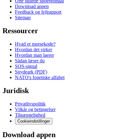
Ofte stillede spoergsmaal
Download appen
Feedback og fejlrapport
Sitemap
Ressourcer
Hvad er morsekode?
Hvordan det virker
Hvordan man laerer
Sådan læser du
SOS-signal
Snydeark (PDF)
NATO's fonetiske alfabet
Juridisk
Privatlivspolitik
Vilkår og betingelser
Tilgængelighed
Cookieindstillinger
Download appen