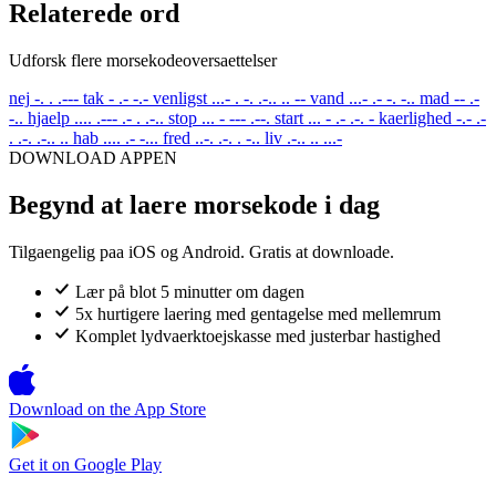
Relaterede ord
Udforsk flere morsekodeoversaettelser
nej
-. . .---
tak
- .- -.-
venligst
...- . -. .-.. .. --
vand
...- .- -. -..
mad
-- .-
-..
hjaelp
.... .--- .- . .-..
stop
... - --- .--.
start
... - .- .-. -
kaerlighed
-.- .-
. .-. .-.. ..
hab
.... .- -...
fred
..-. .-. . -..
liv
.-.. .. ...-
DOWNLOAD APPEN
Begynd at laere morsekode i dag
Tilgaengelig paa iOS og Android. Gratis at downloade.
Lær på blot 5 minutter om dagen
5x hurtigere laering med gentagelse med mellemrum
Komplet lydvaerktoejskasse med justerbar hastighed
Download on the
App Store
Get it on
Google Play