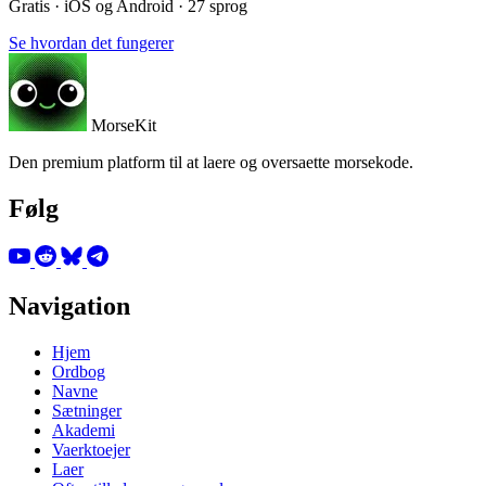
Gratis · iOS og Android · 27 sprog
Se hvordan det fungerer
MorseKit
Den premium platform til at laere og oversaette morsekode.
Følg
Navigation
Hjem
Ordbog
Navne
Sætninger
Akademi
Vaerktoejer
Laer