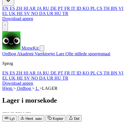
EN
ES
ZH
HI
AR
JA
RU
DE
PT
FR
IT
ID
KO
PL
CS
TH
BN
VI
EL
UK
HE
SV
NO
DA
UR
HU
TR
Download appen
MorseKit
Ordbog
Akademi
Vaerktoejer
Laer
Ofte stillede spoergsmaal
Sprog
EN
ES
ZH
HI
AR
JA
RU
DE
PT
FR
IT
ID
KO
PL
CS
TH
BN
VI
EL
UK
HE
SV
NO
DA
UR
HU
TR
Download appen
Hjem
>
Ordbog
>
L
>
LAGER
Lager
i morsekode
·
−
·
·
·
−
−
−
·
·
·
−
·
Lyt
Hent .wav
Kopier
Del