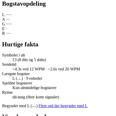
Bogstavopdeling
L
·
−
·
·
A
·
−
G
−
−
·
E
·
R
·
−
·
Hurtige fakta
Symboler i alt
13 (8 dits og 5 dahs)
Sendetid
~4.3s ved 12 WPM · ~2.6s ved 20 WPM
Længste bogstav
L (.-..) · 9 enheder
Sjældne bogstaver
Kun almindelige bogstaver
Rytme
dit-tung (flere korte signaler)
Begynder med L (.-..)
Flere ord der begynder med L