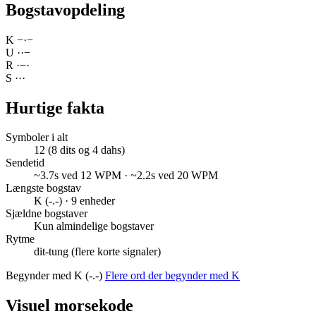
Bogstavopdeling
K
−
·
−
U
·
·
−
R
·
−
·
S
·
·
·
Hurtige fakta
Symboler i alt
12 (8 dits og 4 dahs)
Sendetid
~3.7s ved 12 WPM · ~2.2s ved 20 WPM
Længste bogstav
K (-.-) · 9 enheder
Sjældne bogstaver
Kun almindelige bogstaver
Rytme
dit-tung (flere korte signaler)
Begynder med K (-.-)
Flere ord der begynder med K
Visuel morsekode