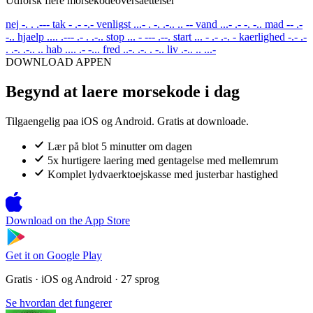
Udforsk flere morsekodeoversaettelser
nej
-. . .---
tak
- .- -.-
venligst
...- . -. .-.. .. --
vand
...- .- -. -..
mad
-- .-
-..
hjaelp
.... .--- .- . .-..
stop
... - --- .--.
start
... - .- .-. -
kaerlighed
-.- .-
. .-. .-.. ..
hab
.... .- -...
fred
..-. .-. . -..
liv
.-.. .. ...-
DOWNLOAD APPEN
Begynd at laere morsekode i dag
Tilgaengelig paa iOS og Android. Gratis at downloade.
Lær på blot 5 minutter om dagen
5x hurtigere laering med gentagelse med mellemrum
Komplet lydvaerktoejskasse med justerbar hastighed
Download on the
App Store
Get it on
Google Play
Gratis · iOS og Android · 27 sprog
Se hvordan det fungerer