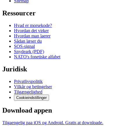
Sitemap
Ressourcer
Hvad er morsekode?
Hvordan det virker
Hvordan man laerer
Sådan læser du
SOS-signal
Snydeark (PDF)
NATO's fonetiske alfabet
Juridisk
Privatlivspolitik
Vilkår og betingelser
Tilgængelighed
Cookieindstillinger
Download appen
Tilgaengelig paa iOS og Android. Gratis at downloade.