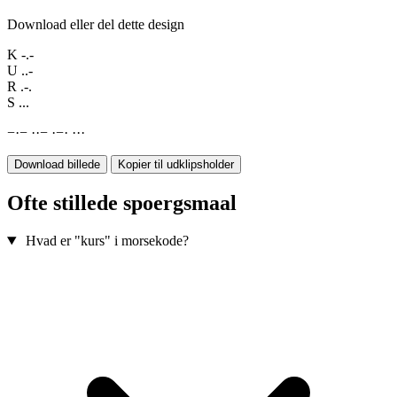
Download eller del dette design
K
-.-
U
..-
R
.-.
S
...
−
·
−
·
·
−
·
−
·
·
·
·
Download billede
Kopier til udklipsholder
Ofte stillede spoergsmaal
Hvad er "kurs" i morsekode?