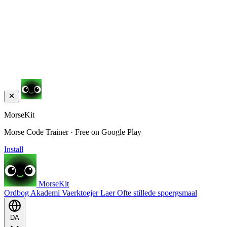
MorseKit
Morse Code Trainer · Free on Google Play
Install
MorseKit
Ordbog
Akademi
Vaerktoejer
Laer
Ofte stillede spoergsmaal
DA