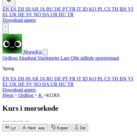
EN
ES
ZH
HI
AR
JA
RU
DE
PT
FR
IT
ID
KO
PL
CS
TH
BN
VI
EL
UK
HE
SV
NO
DA
UR
HU
TR
Download appen
MorseKit
Ordbog
Akademi
Vaerktoejer
Laer
Ofte stillede spoergsmaal
Sprog
EN
ES
ZH
HI
AR
JA
RU
DE
PT
FR
IT
ID
KO
PL
CS
TH
BN
VI
EL
UK
HE
SV
NO
DA
UR
HU
TR
Download appen
Hjem
>
Ordbog
>
K
>
KURS
Kurs
i morsekode
−
·
−
·
·
−
·
−
·
·
·
·
Lyt
Hent .wav
Kopier
Del