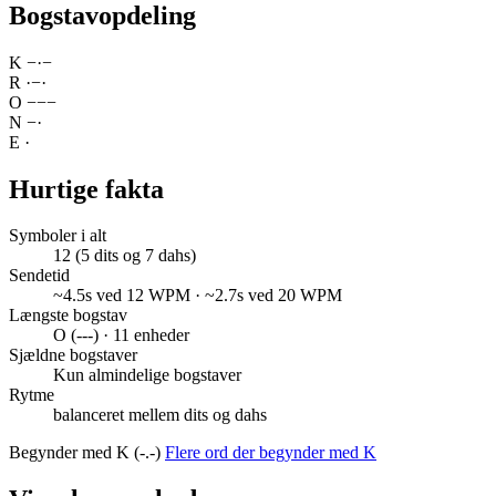
Bogstavopdeling
K
−
·
−
R
·
−
·
O
−
−
−
N
−
·
E
·
Hurtige fakta
Symboler i alt
12 (5 dits og 7 dahs)
Sendetid
~4.5s ved 12 WPM · ~2.7s ved 20 WPM
Længste bogstav
O (---) · 11 enheder
Sjældne bogstaver
Kun almindelige bogstaver
Rytme
balanceret mellem dits og dahs
Begynder med K (-.-)
Flere ord der begynder med K