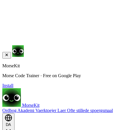
MorseKit
Morse Code Trainer · Free on Google Play
Install
MorseKit
Ordbog
Akademi
Vaerktoejer
Laer
Ofte stillede spoergsmaal
DA