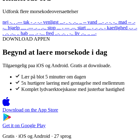
Udforsk flere morsekodeoversaettelser
nej
-. . .---
tak
- .- -.-
venligst
...- . -. .-.. .. --
vand
...- .- -. -..
mad
-- .-
-..
hjaelp
.... .--- .- . .-..
stop
... - --- .--.
start
... - .- .-. -
kaerlighed
-.- .-
. .-. .-.. ..
hab
.... .- -...
fred
..-. .-. . -..
liv
.-.. .. ...-
DOWNLOAD APPEN
Begynd at laere morsekode i dag
Tilgaengelig paa iOS og Android. Gratis at downloade.
Lær på blot 5 minutter om dagen
5x hurtigere laering med gentagelse med mellemrum
Komplet lydvaerktoejskasse med justerbar hastighed
Download on the
App Store
Get it on
Google Play
Gratis · iOS og Android · 27 sprog