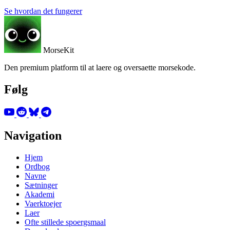
Se hvordan det fungerer
MorseKit
Den premium platform til at laere og oversaette morsekode.
Følg
Navigation
Hjem
Ordbog
Navne
Sætninger
Akademi
Vaerktoejer
Laer
Ofte stillede spoergsmaal