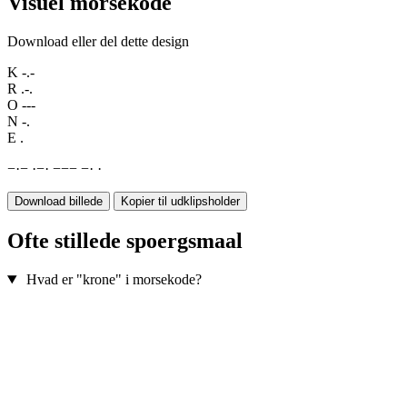
Visuel morsekode
Download eller del dette design
K
-.-
R
.-.
O
---
N
-.
E
.
−
·
−
·
−
·
−
−
−
−
·
·
Download billede
Kopier til udklipsholder
Ofte stillede spoergsmaal
Hvad er "krone" i morsekode?