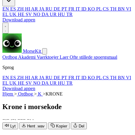
EN
ES
ZH
HI
AR
JA
RU
DE
PT
FR
IT
ID
KO
PL
CS
TH
BN
VI
EL
UK
HE
SV
NO
DA
UR
HU
TR
Download appen
MorseKit
Ordbog
Akademi
Vaerktoejer
Laer
Ofte stillede spoergsmaal
Sprog
EN
ES
ZH
HI
AR
JA
RU
DE
PT
FR
IT
ID
KO
PL
CS
TH
BN
VI
EL
UK
HE
SV
NO
DA
UR
HU
TR
Download appen
Hjem
>
Ordbog
>
K
>
KRONE
Krone
i morsekode
−
·
−
·
−
·
−
−
−
−
·
·
Lyt
Hent .wav
Kopier
Del