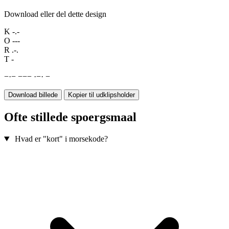
Download eller del dette design
K
-.-
O
---
R
.-.
T
-
−
·
−
−
−
−
·
−
·
−
Download billede
Kopier til udklipsholder
Ofte stillede spoergsmaal
Hvad er "kort" i morsekode?