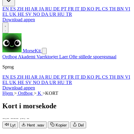
EN
ES
ZH
HI
AR
JA
RU
DE
PT
FR
IT
ID
KO
PL
CS
TH
BN
VI
EL
UK
HE
SV
NO
DA
UR
HU
TR
Download appen
MorseKit
Ordbog
Akademi
Vaerktoejer
Laer
Ofte stillede spoergsmaal
Sprog
EN
ES
ZH
HI
AR
JA
RU
DE
PT
FR
IT
ID
KO
PL
CS
TH
BN
VI
EL
UK
HE
SV
NO
DA
UR
HU
TR
Download appen
Hjem
>
Ordbog
>
K
>
KORT
Kort
i morsekode
−
·
−
−
−
−
·
−
·
−
Lyt
Hent .wav
Kopier
Del