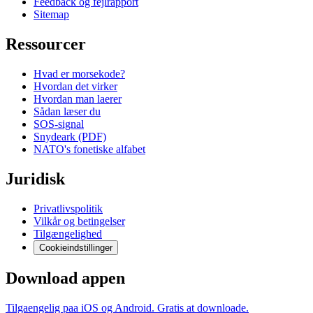
Feedback og fejlrapport
Sitemap
Ressourcer
Hvad er morsekode?
Hvordan det virker
Hvordan man laerer
Sådan læser du
SOS-signal
Snydeark (PDF)
NATO's fonetiske alfabet
Juridisk
Privatlivspolitik
Vilkår og betingelser
Tilgængelighed
Cookieindstillinger
Download appen
Tilgaengelig paa iOS og Android. Gratis at downloade.