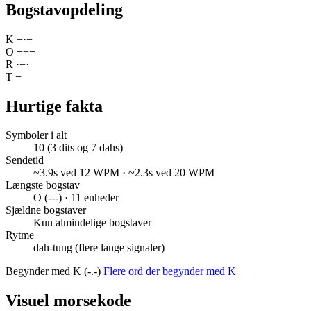
Bogstavopdeling
K
−
·
−
O
−
−
−
R
·
−
·
T
−
Hurtige fakta
Symboler i alt
10 (3 dits og 7 dahs)
Sendetid
~3.9s ved 12 WPM · ~2.3s ved 20 WPM
Længste bogstav
O (---) · 11 enheder
Sjældne bogstaver
Kun almindelige bogstaver
Rytme
dah-tung (flere lange signaler)
Begynder med K (-.-)
Flere ord der begynder med K
Visuel morsekode