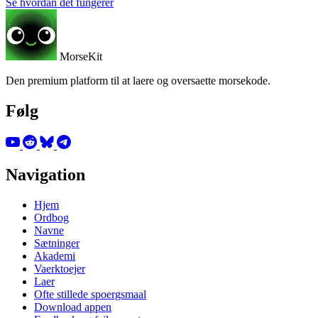
Se hvordan det fungerer
MorseKit
Den premium platform til at laere og oversaette morsekode.
Følg
Navigation
Hjem
Ordbog
Navne
Sætninger
Akademi
Vaerktoejer
Laer
Ofte stillede spoergsmaal
Download appen