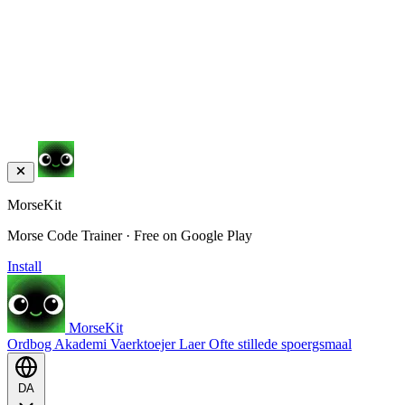
MorseKit
Morse Code Trainer · Free on Google Play
Install
MorseKit
Ordbog
Akademi
Vaerktoejer
Laer
Ofte stillede spoergsmaal
DA