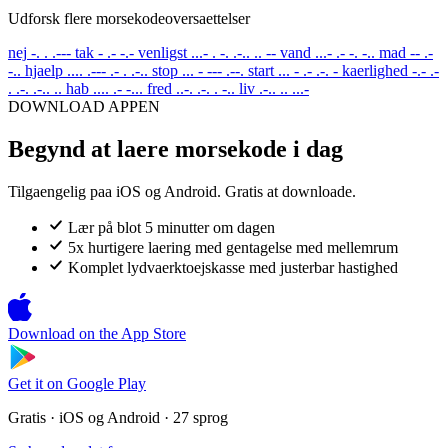
Udforsk flere morsekodeoversaettelser
nej
-. . .---
tak
- .- -.-
venligst
...- . -. .-.. .. --
vand
...- .- -. -..
mad
-- .-
-..
hjaelp
.... .--- .- . .-..
stop
... - --- .--.
start
... - .- .-. -
kaerlighed
-.- .-
. .-. .-.. ..
hab
.... .- -...
fred
..-. .-. . -..
liv
.-.. .. ...-
DOWNLOAD APPEN
Begynd at laere morsekode i dag
Tilgaengelig paa iOS og Android. Gratis at downloade.
Lær på blot 5 minutter om dagen
5x hurtigere laering med gentagelse med mellemrum
Komplet lydvaerktoejskasse med justerbar hastighed
Download on the
App Store
Get it on
Google Play
Gratis · iOS og Android · 27 sprog